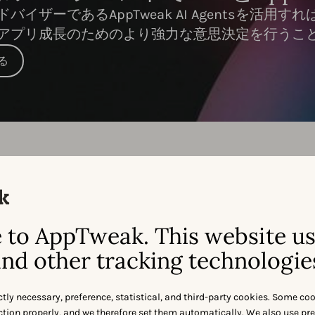
バイザーであるAppTweak AI Agentsを活
アプリ成長のためのより強力な意思決定を行うこ
見る
機能別の比較：
to AppTweak. This website u
ppTweak
vs.
Mobile Acti
nd other tracking technologie
ctly necessary, preference, statistical, and third-party cookies. Some co
nction properly, and we therefore set them automatically. We also use pr