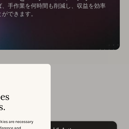
用すれば、手作業を何時間も削減し、収益を効率
とができます。
ses
on
s.
okies are necessary
eference and