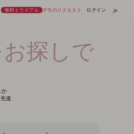
無料トライアル
デモのリクエスト
ログイン
言語
ja
代替をお探しで
しか
も先進