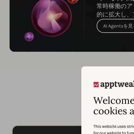
常時稼働のアド
的に拡大し、
AI Agentsを
Welcome 
A
cookies a
This website uses stri
for our website to fu