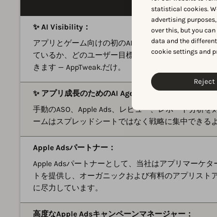
statistical cookies. W
advertising purposes,
✨ AI Visibility：
over this, but you ca
data and the differen
アプリとゲーム向けの初のAI検索プラットフォーム。
cookie settings and p
ているか、どのユーザー目標に対してか、代わりに
きます — AppTweak.だけ。
Reject 
✨ アプリ成長のためのAI Agents：
手動のASO、Apple Ads、レビュー、レポート分析を対
ームはスプレッドシートではなく戦略に集中できる
Apple Adsパートナー：
Apple Adsパートナーとして、当社はアプリマー
トを提供し、オーガニックおよび有料のアプリスト
に尽力しています。
高度なApple Adsキャンペーンマネージャー：