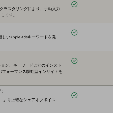
利用可能
ートクラスタリングにより、手動入力
クします。
利用可能
しいApple Adsキーワードを発
利用可能
ション、キーワードごとのインスト
などのパフォーマンス駆動型インサイトを
グ：
利用可能
る、より正確なシェアオブボイス