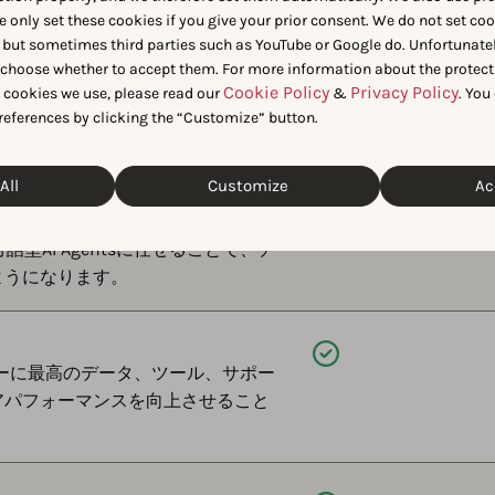
e only set these cookies if you give your prior consent. We do not set co
 but sometimes third parties such as YouTube or Google do. Unfortunatel
n choose whether to accept them. For more information about the protect
利用可能
Cookie Policy
Privacy Policy
t cookies we use, please read our
&
. You
AIがあなたのアプリをおすすめし
references by clicking the “Customize” button.
どの競合が表示されるのかを確認で
All
Customize
Ac
利用可能
話型AI Agentsに任せることで、チ
ようになります。
利用可能
ケターに最高のデータ、ツール、サポー
アパフォーマンスを向上させること