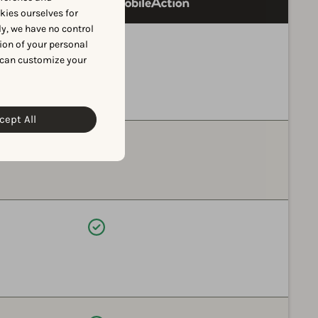
okies ourselves for
y, we have no control
ion of your personal
利用可能
 can customize your
cept All
利用可能
利用可能