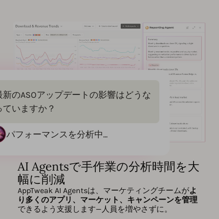
最新のASOアップデートの影響はどうな
っていますか？
パフォーマンスを分析中...
AI Agentsで手作業の分析時間を大
幅に削減
AppTweak AI Agentsは、マーケティングチームが
よ
り多くのアプリ、マーケット、キャンペーンを管理
できるよう支援します—人員を増やさずに。