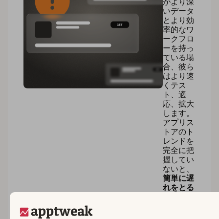
がより深
いデータ
とより効
率的なワ
ークフロ
ーを持っ
ている場
合、彼ら
はより速
くテス
ト、適
応、拡大
します。
アプリス
トアのト
レンドを
完全に把
握してい
ないと、
簡単に遅
れをとる
ことにな
り – 追い
つくのは