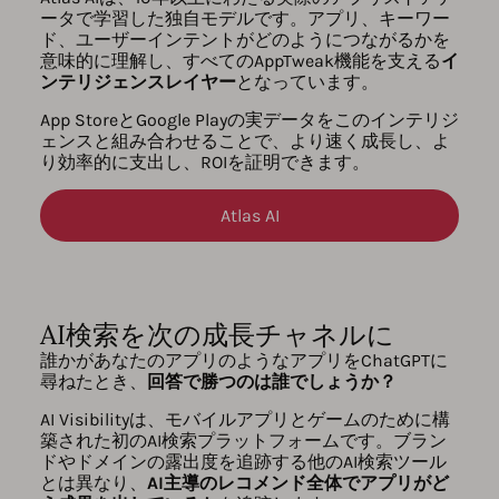
ータで学習した独自モデルです。アプリ、キーワー
ド、ユーザーインテントがどのようにつながるかを
意味的に理解し、すべてのAppTweak機能を支える
イ
ンテリジェンスレイヤー
となっています。
App StoreとGoogle Playの実データをこのインテリジ
ェンスと組み合わせることで、より速く成長し、よ
り効率的に支出し、ROIを証明できます。
Atlas AI
AI検索を次の成長チャネルに
誰かがあなたのアプリのようなアプリをChatGPTに
尋ねたとき、
回答で勝つのは誰でしょうか？
AI Visibilityは、モバイルアプリとゲームのために構
築された初のAI検索プラットフォームです。ブラン
ドやドメインの露出度を追跡する他のAI検索ツール
とは異なり、
AI主導のレコメンド全体でアプリがど