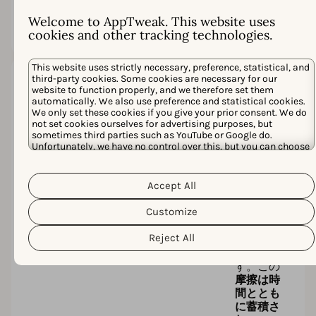
困難で
Welcome to AppTweak. This website uses
す。
cookies and other tracking technologies.
This website uses strictly necessary, preference, statistical, and
third-party cookies. Some cookies are necessary for our
非効率
website to function properly, and we therefore set them
性の蓄
automatically. We also use preference and statistical cookies.
We only set these cookies if you give your prior consent. We do
積
not set cookies ourselves for advertising purposes, but
他のツー
sometimes third parties such as YouTube or Google do.
ルは、散
Unfortunately, we have no control over this, but you can choose
whether to accept them. For more information about the
在した
protection of your personal data and the different cookies we
insights
Cookie Policy
Privacy Policy
use, please read our
&
. You can
Accept All
と手動プ
customize your cookie settings and preferences by clicking the
ロセスに
“Customize” button.
Customize
よってチ
ームの速
Reject All
度を低下
させま
す。この
摩擦は時
間ととも
に蓄積さ