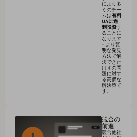
により多
くのチー
ムは
有料
UAに過
剰投資
す
ることに
なります
– より賢
明な発見
方法で解
決できた
はずの問
題に対す
る高価な
解決策で
す。
競合の
前進
競合他社