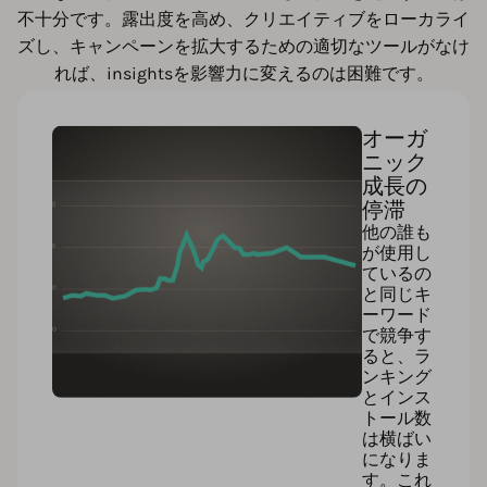
不十分です。露出度を高め、クリエイティブをローカライ
ズし、キャンペーンを拡大するための適切なツールがなけ
れば、insightsを影響力に変えるのは困難です。
オーガ
ニック
成長の
停滞
他の誰も
が使用し
ているの
と同じキ
ーワード
で競争す
ると、ラ
ンキング
とインス
トール数
は横ばい
になりま
す。これ