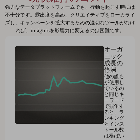
強力なデータプラットフォームでも、行動を起こす時には
不十分です。露出度を高め、クリエイティブをローカライ
ズし、キャンペーンを拡大するための適切なツールがなけ
れば、insightsを影響力に変えるのは困難です。
オーガ
ニック
成長の
停滞
他の誰も
が使用し
ているの
と同じキ
ーワード
で競争す
ると、ラ
ンキング
とインス
トール数
は横ばい