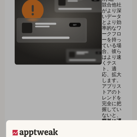
競合他社
がより深
いデータ
とより効
率的なワ
ークフロ
ーを持っ
ている場
合、彼ら
はより速
くテス
ト、適
応、拡大
します。
アプリス
トアのト
レンドを
完全に把
握してい
ないと、
簡単に遅
れをとる
ことにな