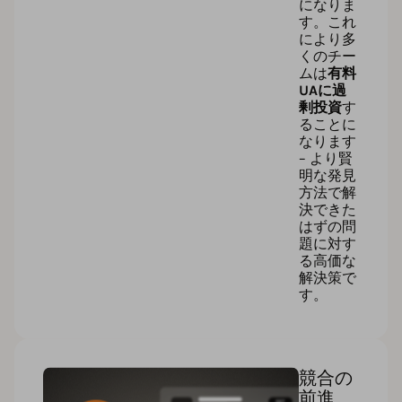
になりま
す。これ
により多
くのチー
ムは
有料
UAに過
剰投資
す
ることに
なります
– より賢
明な発見
方法で解
決できた
はずの問
題に対す
る高価な
解決策で
す。
競合の
前進