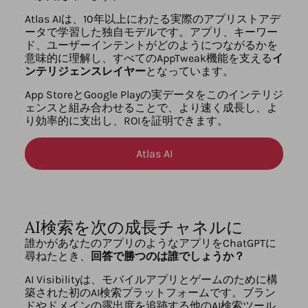
Atlas AIは、10年以上にわたる実際のアプリストアデ
ータで学習した独自モデルです。アプリ、キーワー
ド、ユーザーインテントがどのようにつながるかを
意味的に理解し、すべてのAppTweak機能を支える
イ
ンテリジェンスレイヤー
となっています。
App StoreとGoogle Playの実データをこのインテリジ
ェンスと組み合わせることで、より速く成長し、よ
り効率的に支出し、ROIを証明できます。
Atlas AI
AI検索を次の成長チャネルに
誰かがあなたのアプリのようなアプリをChatGPTに
尋ねたとき、
回答で勝つのは誰でしょうか？
AI Visibilityは、モバイルアプリとゲームのために構
築された初のAI検索プラットフォームです。ブラン
ドやドメインの露出度を追跡する他のAI検索ツール