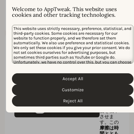
り – 追い
つくのは
Welcome to AppTweak. This website uses
困難で
cookies and other tracking technologies.
す。
This website uses strictly necessary, preference, statistical, and
third-party cookies. Some cookies are necessary for our
website to function properly, and we therefore set them
automatically. We also use preference and statistical cookies.
非効率
We only set these cookies if you give your prior consent. We do
性の蓄
not set cookies ourselves for advertising purposes, but
sometimes third parties such as YouTube or Google do.
積
Unfortunately, we have no control over this, but you can choose
他のツー
whether to accept them. For more information about the
ルは、散
protection of your personal data and the different cookies we
Cookie Policy
Privacy Policy
在した
use, please read our
&
. You can
Accept All
customize your cookie settings and preferences by clicking the
insights
“Customize” button.
と手動プ
Customize
ロセスに
よってチ
Reject All
ームの速
度を低下
させま
す。この
摩擦は時
間ととも