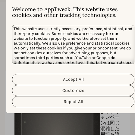
Welcome to AppTweak. This website uses
現状維持のコスト
cookies and other tracking technologies.
Apple Adsは単独では拡大しません。有料と自然検索を
サイロで扱うツールは、ストア、競合、ユーザーが実
This website uses strictly necessary, preference, statistical, and
third-party cookies. Some cookies are necessary for our
際にどのように変化するかを見逃し、コストを押し上
website to function properly, and we therefore set them
げ、成長を遅らせ、チームを遅れさせます。アプリ成
automatically. We also use preference and statistical cookies.
長のニーズを完全に満たさないツールを選択すること
We only set these cookies if you give your prior consent. We do
は、次のことを意味します:
not set cookies ourselves for advertising purposes, but
sometimes third parties such as YouTube or Google do.
Unfortunately, we have no control over this, but you can choose
whether to accept them. For more information about the
protection of your personal data and the different cookies we
Cookie Policy
Privacy Policy
use, please read our
&
. You can
Accept All
成長の
customize your cookie settings and preferences by clicking the
“Customize” button.
停滞
Customize
限られた
キーワー
Reject All
ド発見に
より、キ
ャンペー
ンは同じ
混雑した
用語を追