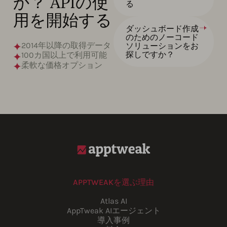
か？ APIの使
る
用を開始する
ダッシュボード作成
のためのノーコード
2014年以降の取得データ
ソリューションをお
探しですか？
100カ国以上で利用可能
柔軟な価格オプション
APPTWEAKを選ぶ理由
Atlas AI
AppTweak AIエージェント
導入事例