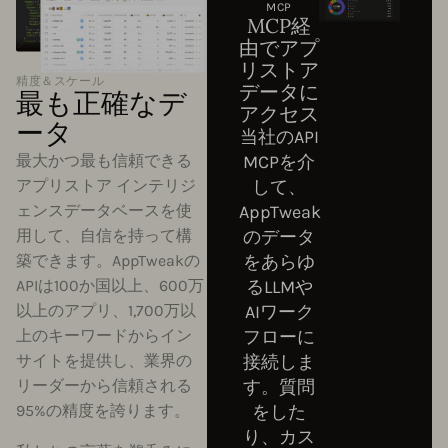
MCP
MCP経
由でアプ
リストア
精度＆スケール
データに
最も正確なデ
アクセス
ータ
当社のAPI
MCPを介
最大かつ最も信頼できる
して、
アプリストア インテリジ
AppTweak
ェンスデータベースを使
のデータ
用して、自信を持って構
をあらゆ
築できます。AppTweakの
るLLMや
APIは100か国以上、600万
AIワーク
以上のアプリ、1,700万以
フローに
上のキーワードからイン
接続しま
サイトを提供し、業界の
す。質問
リーダーから信頼される
をした
95%の精度を誇ります。
り、カス