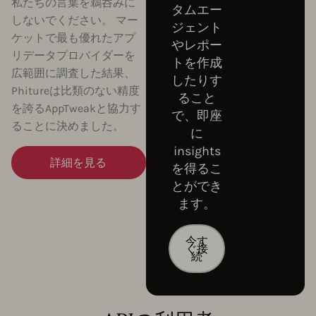
私たちの言葉を鵜呑みに
タムエー
しないでください。 マー
ジェント
ケットで最も優れたアプ
やレポー
リデータプロバイダーを
トを作成
広範囲に調査した結果、
したりす
Phitureは比類のない精度
ること
を誇るAppTweakと協力す
で、即座
ることに決めました。
に
insights
詳細を見る
を得るこ
とができ
ます。
今す
ぐ接
続