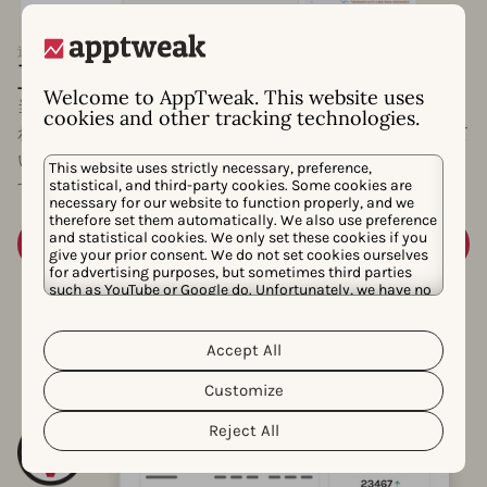
迅速＆簡単
直感的なドキュメント
Welcome to AppTweak. This website uses
当社のAPIは、開発者に優しいREST APIアクセスで構築さ
cookies and other tracking technologies.
れ、明確で直感的なドキュメントによってサポートされて
いるため、AppTweakデータを製品に簡単に統合できま
This website uses strictly necessary, preference,
statistical, and third-party cookies. Some cookies are
す。
necessary for our website to function properly, and we
therefore set them automatically. We also use preference
and statistical cookies. We only set these cookies if you
ドキュメントを表示
give your prior consent. We do not set cookies ourselves
for advertising purposes, but sometimes third parties
such as YouTube or Google do. Unfortunately, we have no
control over this, but you can choose whether to accept
them. For more information about the protection of your
personal data and the different cookies we use, please
Accept All
Cookie Policy
Privacy Policy
read our
&
. You can
customize your cookie settings and preferences by
Customize
clicking the “Customize” button.
Reject All