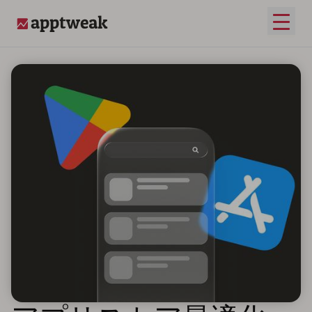
メイ
AppTweak