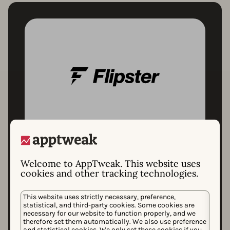
ケーススタディ
Welcome to AppTweak. This website uses
How Flipster achieved
cookies and other tracking technologies.
an 88% growth in
This website uses strictly necessary, preference,
organic downloads
statistical, and third-party cookies. Some cookies are
necessary for our website to function properly, and we
thanks to ASO
therefore set them automatically. We also use preference
and statistical cookies. We only set these cookies if you