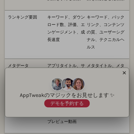
ランキング要因
キーワード、ダウン
キーワード、バック
ロード数、評価、エ
リンク、コンテンツ
ンゲージメント、成
の質、ユーザーシグ
長速度
ナル、テクニカルヘ
ルス
メタデータ
アプリタイトル、サ
メタタイトル、メタ
✕
ブタイトル、説明
説明文、見出しタ
文、キーワードフィ
グ、画像の代替テキ
ールド（iOS）
スト
AppTweakのマジックをお見せします ✨
デモを予約する
ビジュアルアセット
アプリアイコン、ス
画像、動画、インフ
クリーンショット、
ォグラフィック
プレビュー動画