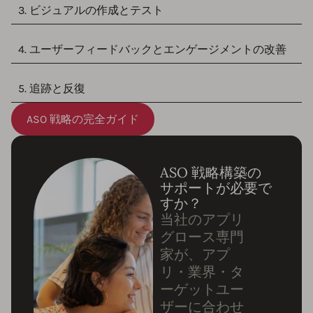
3. ビジュアルの作成とテスト
4. ユーザーフィードバックとエンゲージメントの改善
5. 追跡と反復
ASO 戦略の完全ガイド
ASO 戦略構築の
サポートが必要で
すか？
当社のアプリ
グロース専門
家が、アプ
リ・業界・タ
ーゲットユー
ザーに合わせ