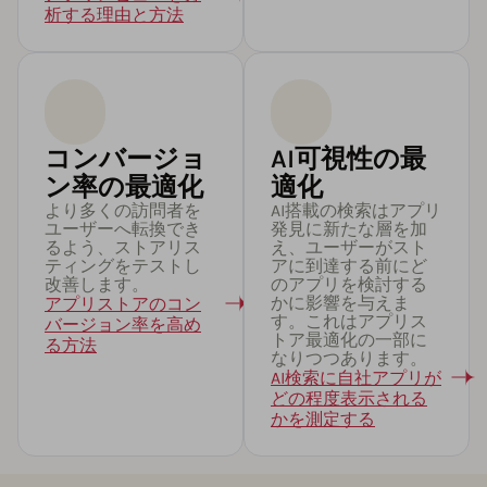
析する理由と方法
コンバージョ
AI可視性の最
ン率の最適化
適化
より多くの訪問者を
AI搭載の検索はアプリ
ユーザーへ転換でき
発見に新たな層を加
るよう、ストアリス
え、ユーザーがスト
ティングをテストし
アに到達する前にど
改善します。
のアプリを検討する
かに影響を与えま
アプリストアのコン
す。これはアプリス
バージョン率を高め
トア最適化の一部に
る方法
なりつつあります。
AI検索に自社アプリが
どの程度表示される
かを測定する