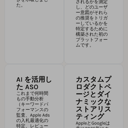
されるかを測定
た。
し、どのユーザ
ー意図がそれら
の推奨をトリガ
ーしているかを
特定するために
構築された初の
プラットフォー
ムです。
AI を活用し
カスタムプ
た ASO
ロダクトペ
ージとダイ
これまで何時間
もの手動分析
ナミックな
（キーワードパ
ストアリス
フォーマンスの
監査、Apple Ads
ティング
の入札最適化の
AppleとGoogleは
特定、レビュー