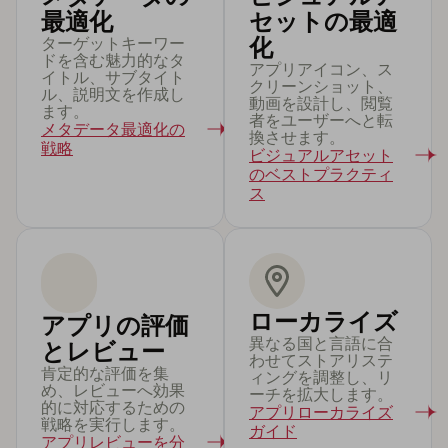
最適化
セットの最適
ターゲットキーワー
化
ドを含む魅力的なタ
アプリアイコン、ス
イトル、サブタイト
クリーンショット、
ル、説明文を作成し
動画を設計し、閲覧
ます。
者をユーザーへと転
メタデータ最適化の
換させます。
戦略
ビジュアルアセット
のベストプラクティ
ス
ローカライズ
アプリの評価
異なる国と言語に合
とレビュー
わせてストアリステ
肯定的な評価を集
ィングを調整し、リ
め、レビューへ効果
ーチを拡大します。
的に対応するための
アプリローカライズ
戦略を実行します。
ガイド
アプリレビューを分