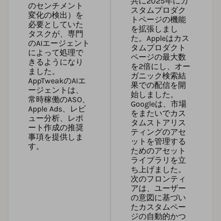
共に2025年にカ
のセンチメント
スタムプロダク
変化の検出）を
トページの機能
必要としていた
を拡張しまし
タスクが、専門
た。Appleはカス
のAIエージェント
タムプロダクト
によって処理で
ページの最大数
きるようになり
を2倍にし、オー
ました。
ガニック検索結
AppTweakのAIエ
果での配信を開
ージェント
は、
始しました。
常時稼働のASO、
Googleは、市場
Apple Ads、レビ
をまたいでカス
ュー分析、レポ
タムストアリス
ート作成の推奨
ティングのアセ
事項を提供しま
ットを管理する
す。
ためのアセット
ライブラリを立
ち上げました。
次のフロンティ
アは、ユーザー
の意図に基づい
たカスタムペー
ジの自動的かつ