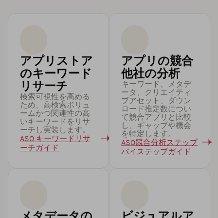
アプリストア
アプリの競合
のキーワード
他社の分析
リサーチ
キーワード、メタデ
ータ、クリエイティ
検索可視性を高める
ブアセット、ダウン
ため、高検索ボリュ
ロード推定数につい
ームかつ関連性の高
て競合アプリと比較
いキーワードをリサ
し、ギャップや機会
ーチし実装します。
を特定します。
ASO キーワードリサ
ASO競合分析ステップ
ーチガイド
バイステップガイド
メタデータの
ビジュアルア