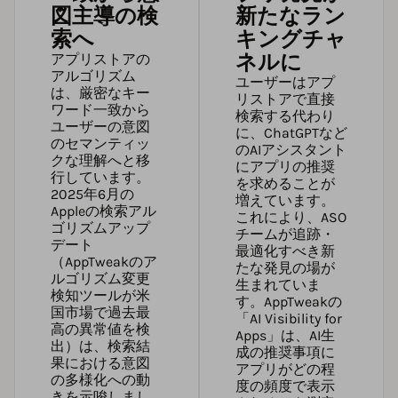
図主導の検
新たなラン
索へ
キングチャ
ネルに
アプリストアの
アルゴリズム
ユーザーはアプ
は、厳密なキー
リストアで直接
ワード一致から
検索する代わり
ユーザーの意図
に、ChatGPTなど
のセマンティッ
のAIアシスタント
クな理解へと移
にアプリの推奨
行しています。
を求めることが
2025年6月の
増えています。
Appleの検索アル
これにより、ASO
ゴリズムアップ
チームが追跡・
デート
最適化すべき新
（
AppTweakのア
たな発見の場が
ルゴリズム変更
生まれていま
検知ツール
が米
す。
AppTweakの
国市場で過去最
「AI Visibility for
高の異常値を検
Apps」
は、AI生
出）は、検索結
成の推奨事項に
果における意図
アプリがどの程
の多様化への動
度の頻度で表示
きを示唆しまし