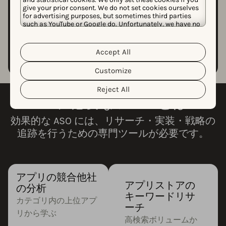
give your prior consent. We do not set cookies ourselves
for advertising purposes, but sometimes third parties
such as YouTube or Google do. Unfortunately, we have no
control over this, but you can choose whether to accept
ストーリー全体を読む
them. For more information about the protection of your
personal data and the different cookies we use, please
Accept All
Cookie Policy
Privacy Policy
read our
&
. You can
customize your cookie settings and preferences by
Customize
clicking the “Customize” button.
Reject All
ASO に必要なツールとは？
効果的な ASO には、リサーチ・実装・戦略の
追跡を行うための専門ツールが必要です。
アプリの競合他社
アプリストアの
の分析
キーワードリサ
カテゴリ内の上位アプ
ーチ
リから学ぶ
高検索ボリュームか