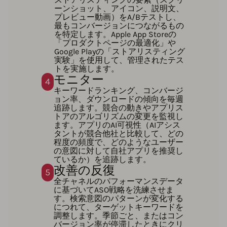
ーンショット、アイコン、説明文、
プレビュー動画）をA/Bテストし、
最もコンバージョンにつながるもの
を特定します。Apple App Storeの
「プロダクトページの最適化」や
Google Playの「ストアリスティング
実験」を使用して、管理されたテス
トを実施します。
モニター
4
キーワードランキング、コンバージ
ョン率、ダウンロードの傾向を毎週
追跡します。競合の動きやアプリス
トアのアルゴリズムの変更を監視し
ます。アプリのAI可視性（AIアシス
タントが競合他社と比較して、どの
程度の頻度で、どのようなユーザー
の意図に対して自社アプリを推奨し
ているか）を追跡します。
改善の反復
5
全チャネルのパフォーマンスデータ
に基づいてASO戦略を洗練させま
す。検索意図のパターンが変化する
につれて、ターゲットキーワードを
調整します。季節ごと、またはコン
バージョン率が停滞したときにクリ