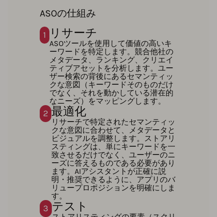
ASOの仕組み
リサーチ
1
ASOツールを使用して価値の高いキ
ーワードを特定します。競合他社の
メタデータ、ランキング、クリエイ
ティブアセットを分析します。ユー
ザー検索の背後にあるセマンティッ
クな意図（キーワードそのものだけ
でなく、それを動かしている潜在的
なニーズ）をマッピングします。
最適化
2
リサーチで特定されたセマンティッ
クな意図に合わせて、メタデータと
ビジュアルを調整します。ストアリ
スティングは、単にキーワードを一
致させるだけでなく、ユーザーのニ
ーズに答えるものである必要があり
ます。AIアシスタントが正確に説
明・推奨できるように、アプリのバ
リュープロポジションを明確にしま
す。
テスト
3
ストアリスティングの要素（スクリ