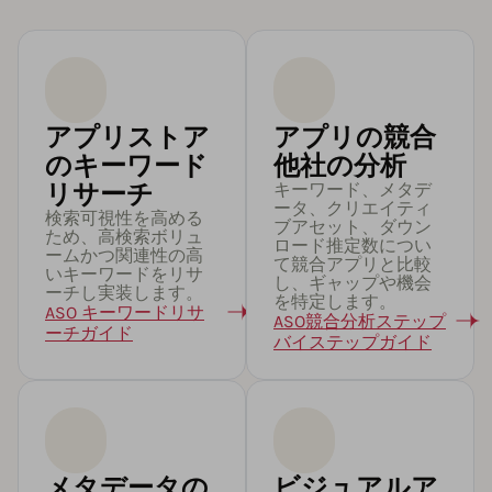
アプリストア
アプリの競合
のキーワード
他社の分析
リサーチ
キーワード、メタデ
ータ、クリエイティ
検索可視性を高める
ブアセット、ダウン
ため、高検索ボリュ
ロード推定数につい
ームかつ関連性の高
て競合アプリと比較
いキーワードをリサ
し、ギャップや機会
ーチし実装します。
を特定します。
ASO キーワードリサ
ASO競合分析ステップ
ーチガイド
バイステップガイド
メタデータの
ビジュアルア