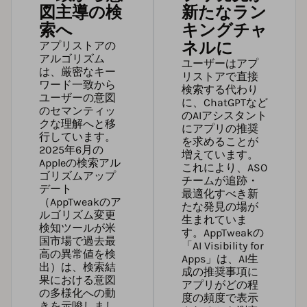
図主導の検
新たなラン
索へ
キングチャ
ネルに
アプリストアの
アルゴリズム
ユーザーはアプ
は、厳密なキー
リストアで直接
ワード一致から
検索する代わり
ユーザーの意図
に、ChatGPTなど
のセマンティッ
のAIアシスタント
クな理解へと移
にアプリの推奨
行しています。
を求めることが
2025年6月の
増えています。
Appleの検索アル
これにより、ASO
ゴリズムアップ
チームが追跡・
デート
最適化すべき新
（
AppTweakのア
たな発見の場が
ルゴリズム変更
生まれていま
検知ツール
が米
す。
AppTweakの
国市場で過去最
「AI Visibility for
高の異常値を検
Apps」
は、AI生
出）は、検索結
成の推奨事項に
果における意図
アプリがどの程
の多様化への動
度の頻度で表示
きを示唆しまし