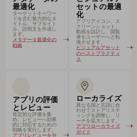
最適化
セットの最適
ターゲットキーワー
化
ドを含む魅力的なタ
アプリアイコン、ス
イトル、サブタイト
クリーンショット、
ル、説明文を作成し
動画を設計し、閲覧
ます。
者をユーザーへと転
メタデータ最適化の
換させます。
戦略
ビジュアルアセット
のベストプラクティ
ス
ローカライズ
アプリの評価
異なる国と言語に合
とレビュー
わせてストアリステ
肯定的な評価を集
ィングを調整し、リ
め、レビューへ効果
ーチを拡大します。
的に対応するための
アプリローカライズ
戦略を実行します。
ガイド
アプリレビューを分