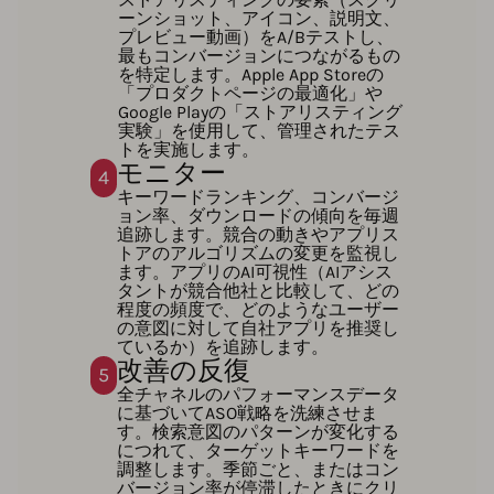
ーンショット、アイコン、説明文、
プレビュー動画）をA/Bテストし、
最もコンバージョンにつながるもの
を特定します。Apple App Storeの
「プロダクトページの最適化」や
Google Playの「ストアリスティング
実験」を使用して、管理されたテス
トを実施します。
モニター
4
キーワードランキング、コンバージ
ョン率、ダウンロードの傾向を毎週
追跡します。競合の動きやアプリス
トアのアルゴリズムの変更を監視し
ます。アプリのAI可視性（AIアシス
タントが競合他社と比較して、どの
程度の頻度で、どのようなユーザー
の意図に対して自社アプリを推奨し
ているか）を追跡します。
改善の反復
5
全チャネルのパフォーマンスデータ
に基づいてASO戦略を洗練させま
す。検索意図のパターンが変化する
につれて、ターゲットキーワードを
調整します。季節ごと、またはコン
バージョン率が停滞したときにクリ