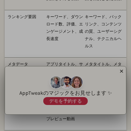
ランキング要因
キーワード、ダウン
キーワード、バック
ロード数、評価、エ
リンク、コンテンツ
ンゲージメント、成
の質、ユーザーシグ
長速度
ナル、テクニカルヘ
ルス
メタデータ
アプリタイトル、サ
メタタイトル、メタ
✕
ブタイトル、説明
説明文、見出しタ
文、キーワードフィ
グ、画像の代替テキ
ールド（iOS）
スト
AppTweakのマジックをお見せします ✨
デモを予約する
ビジュアルアセット
アプリアイコン、ス
画像、動画、インフ
クリーンショット、
ォグラフィック
プレビュー動画