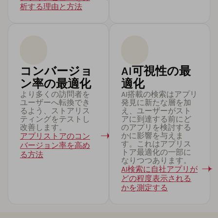
析する理由と方法
コンバージョ
AI可視性の最
ン率の最適化
適化
より多くの訪問者を
AI搭載の検索はアプリ
ユーザーへ転換でき
発見に新たな層を加
るよう、ストアリス
え、ユーザーがスト
ティングをテストし
アに到達する前にど
改善します。
のアプリを検討する
かに影響を与えま
アプリストアのコン
す。これはアプリス
バージョン率を高め
トア最適化の一部に
る方法
なりつつあります。
AI検索に自社アプリが
どの程度表示される
かを測定する