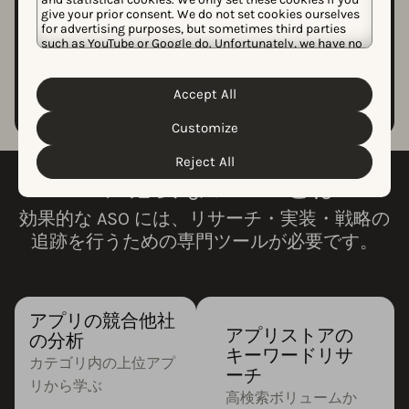
give your prior consent. We do not set cookies ourselves
for advertising purposes, but sometimes third parties
such as YouTube or Google do. Unfortunately, we have no
control over this, but you can choose whether to accept
ストーリー全体を読む
them. For more information about the protection of your
personal data and the different cookies we use, please
Accept All
Cookie Policy
Privacy Policy
read our
&
. You can
customize your cookie settings and preferences by
Customize
clicking the “Customize” button.
Reject All
ASO に必要なツールとは？
効果的な ASO には、リサーチ・実装・戦略の
追跡を行うための専門ツールが必要です。
アプリの競合他社
アプリストアの
の分析
キーワードリサ
カテゴリ内の上位アプ
ーチ
リから学ぶ
高検索ボリュームか