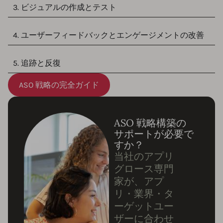
3. ビジュアルの作成とテスト
4. ユーザーフィードバックとエンゲージメントの改善
5. 追跡と反復
ASO 戦略の完全ガイド
ASO 戦略構築の
サポートが必要で
すか？
当社のアプリ
グロース専門
家が、アプ
リ・業界・タ
ーゲットユー
ザーに合わせ