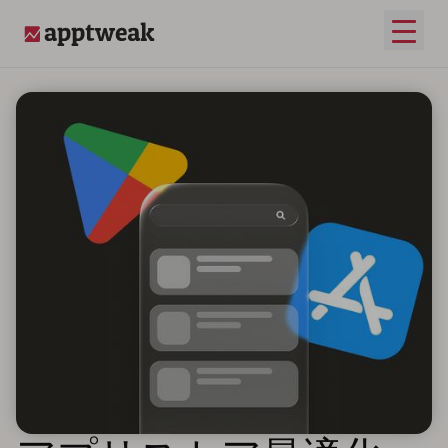
メイ
AppTweak