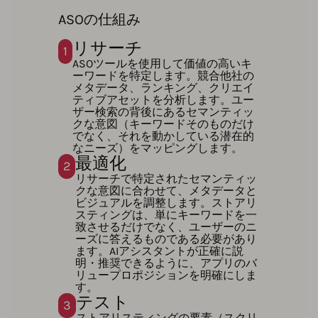
ASOの仕組み
リサーチ
1
ASOツールを使用して価値の高いキ
ーワードを特定します。競合他社の
メタデータ、ランキング、クリエイ
ティブアセットを分析します。ユー
ザー検索の背後にあるセマンティッ
クな意図（キーワードそのものだけ
でなく、それを動かしている潜在的
なニーズ）をマッピングします。
最適化
2
リサーチで特定されたセマンティッ
クな意図に合わせて、メタデータと
ビジュアルを調整します。ストアリ
スティングは、単にキーワードを一
致させるだけでなく、ユーザーのニ
ーズに答えるものである必要があり
ます。AIアシスタントが正確に説
明・推奨できるように、アプリのバ
リュープロポジションを明確にしま
す。
テスト
3
ストアリスティングの要素（スクリ