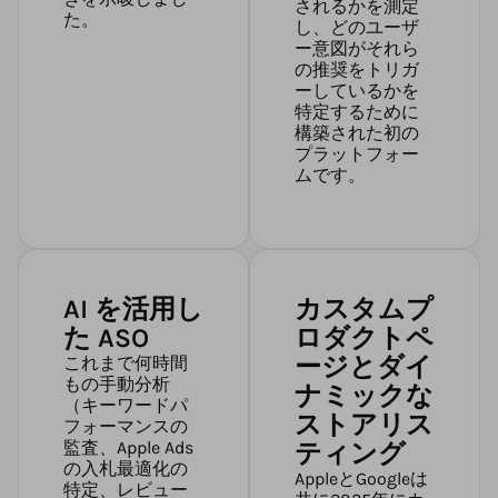
されるかを測定
た。
し、どのユーザ
ー意図がそれら
の推奨をトリガ
ーしているかを
特定するために
構築された初の
プラットフォー
ムです。
AI を活用し
カスタムプ
た ASO
ロダクトペ
ージとダイ
これまで何時間
もの手動分析
ナミックな
（キーワードパ
ストアリス
フォーマンスの
監査、Apple Ads
ティング
の入札最適化の
AppleとGoogleは
特定、レビュー