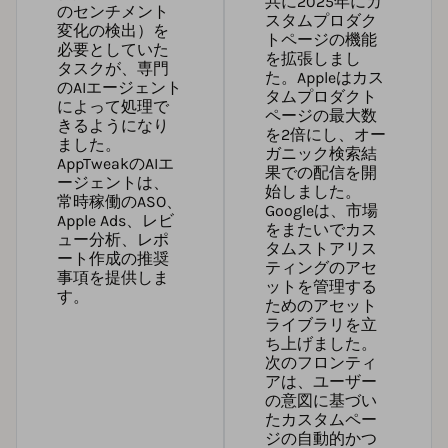
共に2025年にカ
のセンチメント
スタムプロダク
変化の検出）を
トページの機能
必要としていた
を拡張しまし
タスクが、専門
た。Appleはカス
のAIエージェント
タムプロダクト
によって処理で
ページの最大数
きるようになり
を2倍にし、オー
ました。
ガニック検索結
AppTweakのAIエ
果での配信を開
ージェント
は、
始しました。
常時稼働のASO、
Googleは、市場
Apple Ads、レビ
をまたいでカス
ュー分析、レポ
タムストアリス
ート作成の推奨
ティングのアセ
事項を提供しま
ットを管理する
す。
ためのアセット
ライブラリを立
ち上げました。
次のフロンティ
アは、ユーザー
の意図に基づい
たカスタムペー
ジの自動的かつ