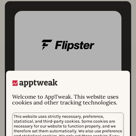
ケーススタディ
Welcome to AppTweak. This website uses
How Flipster achieved
cookies and other tracking technologies.
an 88% growth in
This website uses strictly necessary, preference,
organic downloads
statistical, and third-party cookies. Some cookies are
necessary for our website to function properly, and we
thanks to ASO
therefore set them automatically. We also use preference
and statistical cookies. We only set these cookies if you