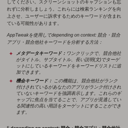
してください。スクリーンショットのキャプションも忘
れずに分析しましょう。これらには検索ランキングを向
上させ、ユーザーに訴求するためのキーワードが含まれ
ている可能性があります。
AppTweakを使用してdepending on context: 競合・競合
アプリ・競合他社キーワードを分析する方法：
メタデータキーワード：
ワンクリックで、競合他社
がタイトル、サブタイトル、長い説明(文)でターゲ
ットにしているキーワードをキーワードリストに追
加できます。
機会キーワード：
この機能は、競合他社がランク
付けされているがあなたのアプリがランク付けされ
ていないキーワードを強調表示します。これらのギ
ャップに焦点を当てることで、アプリが見逃してい
る関連性の高い用語をターゲットにすることができ
ます。