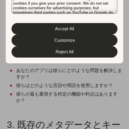
選択が導かれ、成功を測定するのに役立ちます。
cookies if you give your prior consent. We do not set
cookies ourselves for advertising purposes, but
sometimes third parties such as YouTube or Google do.
Unfortunately, we have no control over this, but you can
2. ターゲットオーディエン
choose whether to accept them. For more information
about the protection of your personal data and the
Accept All
スを調査する
different cookies we use, please read our
Cookie Policy
&
Privacy Policy
. You can customize your cookie settings
and preferences by clicking the “Customize” button.
Customize
ターゲットオーディエンスと、彼らが類似のアプリを発
Reject All
見する方法を特定してください。以下の質問を自問して
ください：
あなたのアプリは彼らにどのような問題を解決しま
すか？
彼らはどのような言語や用語を使用しますか？
彼らが最も重視する特定の機能や利点はあります
か？
3. 既存のメタデータとキー