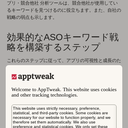
プリ・競合他社 分析ツールは、競合他社が使用してい
るキーワードを見つけるのに役立ちます。また、自社の
戦略の弱点も示します。
効果的なASOキーワード戦
略を構築するステップ
これらのステップに従って、アプリの可視性と成長のた
めの強固な基盤を設定してください。
1. 目標を定義する
Welcome to AppTweak. This website uses cookies
and other tracking technologies.
始める前に、キーワード戦略で達成したいことを明確に
してください。検索ランキングの改善、新市場への拡
This website uses strictly necessary, preference,
statistical, and third-party cookies. Some cookies are
大、新しいオーディエンスセグメントへのリーチを目指
necessary for our website to function properly, and we
therefore set them automatically. We also use
していますか？明確な目標を持つことで、キーワードの
preference and statistical cookies. We only set these