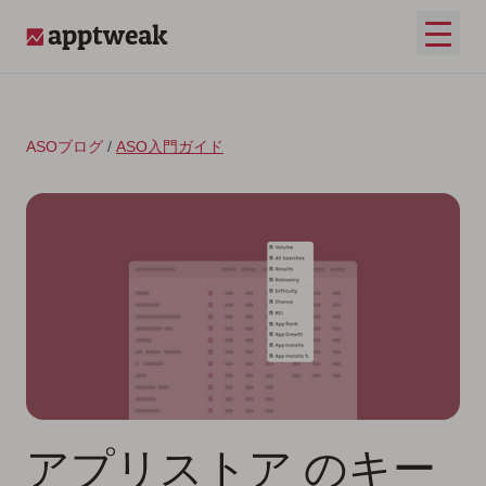
コンテンツへスキップ
メイ
AppTweak
ASOブログ
/
ASO入門ガイド
アプリストア のキー