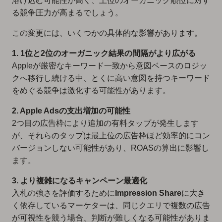
溶け込む可能性が高く、上位のオーガニック順位に対す
る競争圧力が高まるでしょう。
この変更には、いくつかの具体的な影響があります。
1. 1位と2位のオーガニック結果の間隔がより広がる
Appleが厳密なキーワード一致から意図ベースのロジッ
クへ移行し続ける中、とくに高い意図を持つキーワード
をめぐる競争は激化する可能性があります。
2. Apple Adsの支出増加の可能性
2つ目の広告枠により追加の有料タップが発生します
が、それらのタップは最上位の広告枠ほど効率的にコン
バージョンしない可能性があり、ROASの算出に影響し
ます。
3. より複雑になるキャンペーン最適化
入札の強さを評価するために
Impression Share
に大き
く依存しているマーケターは、同じクエリで複数の広告
が可視性を競う場合、判断が難しくなる可能性がありま