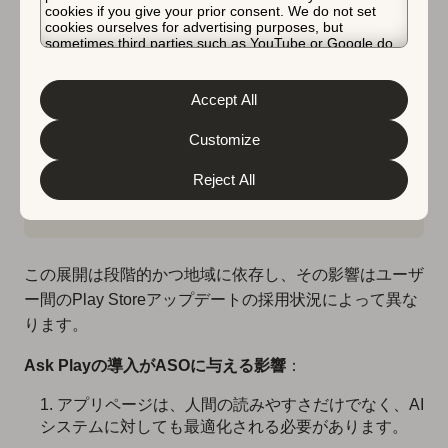
cookies if you give your prior consent. We do not set
cookies ourselves for advertising purposes, but
sometimes third parties such as YouTube or Google do.
Unfortunately, we have no control over this, but you can
choose whether to accept them. For more information
about the protection of your personal data and the
Accept All
different cookies we use, please read our
Cookie Policy
&
Privacy Policy
. You can customize your cookie settings
and preferences by clicking the “Customize” button.
Customize
Reject All
Google Play Storeの「Ask Play」Gemini搭載AI
チャットボット
この展開は段階的かつ地域に依存し、その影響はユーザ
ー間のPlay Storeアップデートの採用状況によって異な
ります。
Ask Playの導入がASOに与える影響
：
アプリページは、人間の読みやすさだけでなく、AI
システムに対しても最適化される必要があります。