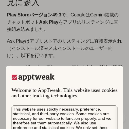
見に参入
Play Storeバージョン49.3
で、GoogleはGemini搭載の
チャットボット
Ask Play
をアプリのリスティングに直
接組み込みました。
Ask Playはアプリストアのリスティングに直接表示され
（インストール済み／未インストールのユーザー向
け）、以下を行います。
ユーザーがアプリについて尋ねそうな一般的な質問
を提案します。
アプリのメタデータ、ユーザーレビュー、推定コン
Welcome to AppTweak. This website uses cookies
and other tracking technologies.
テキストを用いて回答を生成します。
This website uses strictly necessary, preference,
statistical, and third-party cookies. Some cookies are
necessary for our website to function properly, and we
therefore set them automatically. We also use
preference and statistical cookies. We only set these