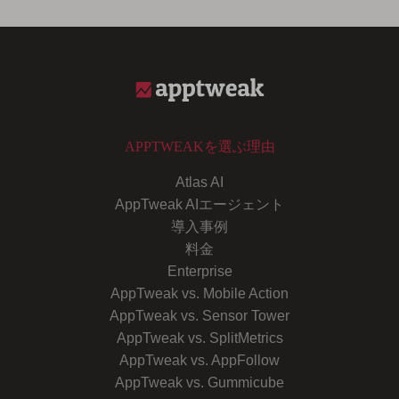
APPTWEAKを選ぶ理由
Atlas AI
AppTweak AIエージェント
導入事例
料金
Enterprise
AppTweak vs. Mobile Action
AppTweak vs. Sensor Tower
AppTweak vs. SplitMetrics
AppTweak vs. AppFollow
AppTweak vs. Gummicube