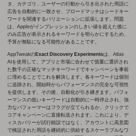
タ、カテゴリ、ユーザーの行動から引き出された用語に
広告を自動的に一致させ、ブロードマッチはシードキー
ワードを関連するバリエーションに拡張します。問題
は、Appleがインプレッションのしきい値を超えた後に
のみ広告が表示されるキーワードを明らかにするため、
予算が無駄になる可能性があることです。
AppTweakの
Exact Discovery Experiments
は、Atlas
AIを使用して、アプリと市場に合わせて慎重に選択され
た数千の正確なマッチキーワードでキャンペーンを事前
に埋めることでこれを解決します。各キーワードは個別
に追跡され、開始時からパフォーマンスの完全な可視性
を提供します。その後、自動化が引き継ぎます。パフォ
ーマンスの低いキーワードは自動的に一時停止され、強
力なパフォーマーはフラグが立てられるか、クリックで
コアキャンペーンに直接転送されます。これにより、デ
ィスカバリーが試行錯誤ではなく、アカウントに高意図
で検証された用語を継続的に供給するスケーラブルなワ