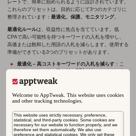
レートで、簡単に始められるように設計されています。
これらのプリセットは、目的に応じて3つのカテゴリに
整理されています：
最適化、保護、モニタリング
。
最適化ルール
は、収益性に焦点を当てています。低
CPAで高い可能性を持つキーワードの入札を増やし、
高価または飽和した用語の入札を減らします。使用する
準備ができている3つのプリセットがあります。
最適化 – 高コストキーワードの入札を減らす
：こ
のルールは、キーワードのCPAがキャンペーンの
平均を大幅に超える場合に、キーワードの入札を
10%減らします。
なぜ使用するのか？予算を高すぎるコストのキーワ
Welcome to AppTweak. This website uses cookies
ードに偏らせないために、このルールは高コストの
and other tracking technologies.
キーワードを特定し、コストパーアクイジション
（CPA）が高すぎる場合にその入札を減らしま
This website uses strictly necessary, preference,
す。
statistical, and third-party cookies. Some cookies are
necessary for our website to function properly, and we
therefore set them automatically. We also use
最適化 – 高い可能性を持つキーワードの入札を増
preference and statistical cookies. We only set these