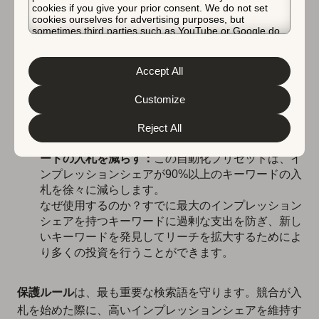
cookies if you give your prior consent. We do not set
やす：
このルールは、低CPAでコスト効率の高い
cookies ourselves for advertising purposes, but
キーワードの入札を10%増やし、可視性（インプレ
sometimes third parties such as YouTube or Google do.
ッションシェア）の成長の強い可能性を持つキーワ
Unfortunately, we have no control over this, but you can
choose whether to accept them. For more information
ードの入札を増やします。
about the protection of your personal data and the
Accept All
なぜ使用するのか？この自動化ルールは、キャンペ
different cookies we use, please read our
Cookie Policy
&
Privacy Policy
. You can customize your cookie settings
ーンを拡大するのに役立つ高機会のキーワードの入
and preferences by clicking the “Customize” button.
Customize
札を増やすことで、収益性を最適化します。
Reject All
最適化 – 飽和したインプレッションシェアキーワ
ードの入札を減らす：
この自動化プリセットは、イ
ンプレッションシェアが90%以上のキーワードの入
札を徐々に減らします。
なぜ使用するのか？すでに最大のインプレッション
シェアを持つキーワードに過剰な支出を防ぎ、新し
いキーワードを発見してリーチを拡大するためによ
り多くの投資を行うことができます。
保護ルール
は、最も重要な検索語を守ります。競合が入
札を始めた際に、高いインプレッションシェアを維持す