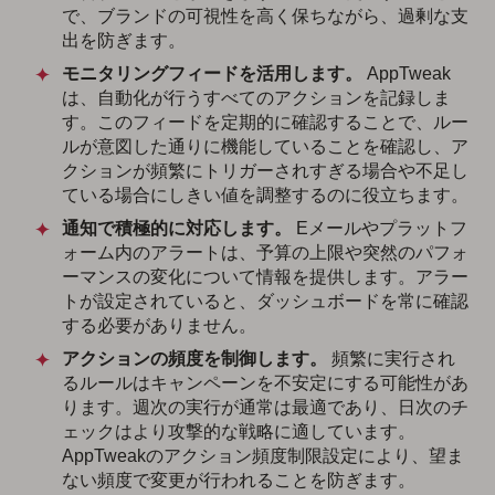
で、ブランドの可視性を高く保ちながら、過剰な支
出を防ぎます。
モニタリングフィードを活用します。
AppTweak
は、自動化が行うすべてのアクションを記録しま
す。このフィードを定期的に確認することで、ルー
ルが意図した通りに機能していることを確認し、ア
クションが頻繁にトリガーされすぎる場合や不足し
ている場合にしきい値を調整するのに役立ちます。
通知で積極的に対応します。
Eメールやプラットフ
ォーム内のアラートは、予算の上限や突然のパフォ
ーマンスの変化について情報を提供します。アラー
トが設定されていると、ダッシュボードを常に確認
する必要がありません。
アクションの頻度を制御します。
頻繁に実行され
るルールはキャンペーンを不安定にする可能性があ
ります。週次の実行が通常は最適であり、日次のチ
ェックはより攻撃的な戦略に適しています。
AppTweakのアクション頻度制限設定により、望ま
ない頻度で変更が行われることを防ぎます。