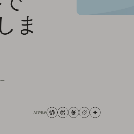
略で
化しま
ー
AIで要約