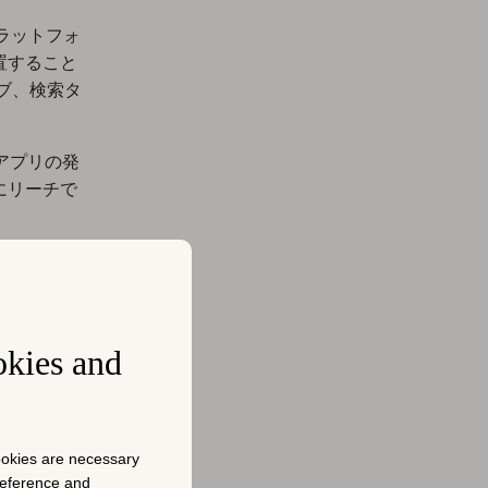
告プラットフォ
置すること
ブ、検索タ
いアプリの発
にリーチで
le Ads
定）を通じ
okies and
、コンバー
Storeでの
cookies are necessary
preference and