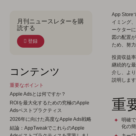
App S
月刊ニュースレターを購
イミング、
読する
ーケターに
図の配置が
登録
ため、努力
投資収益率
継続的な最
コンテンツ
介し、より
説明します
重要なポイント
Apple Adsとは何ですか？
重
ROIを最大化するための究極のApple
Adsベストプラクティス
2026年に向けた高度なApple Ads戦略
明確で
化の簡
結論：AppTweakでこれらのApple
Adsベストプラクティスを実装しまし
キーワ