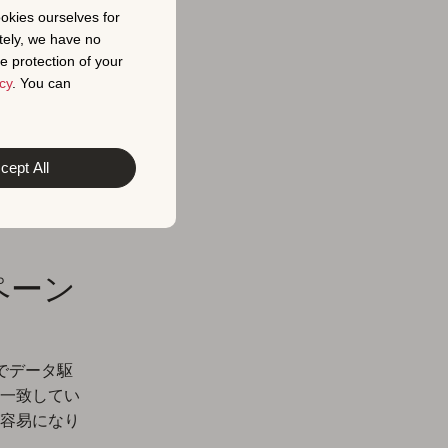
究
ookies ourselves for
tely, we have no
ラク
e protection of your
cy
. You can
cept All
のトップ10
を最大限に活
ンペーン
でデータ駆
一致してい
容易になり