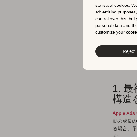
R
statistical cookies. W
advertising purposes
極の
control over this, bu
personal data and the
テ
customize your cookie
Reject 
では、Ap
のApple
用しましょ
1. 
構造
Apple 
動の成長の
る場合、予
ます。