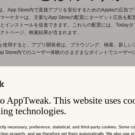
Adsは、App Store内で直接アプリを宣伝するためのAppleの広
マーケターは、主要なApp Storeの配置にターゲット広告を配
とインストールを促進できます。これらの配置には、Todayタ
クトページ、検索結果が含まれます。
 Adsを使用すると、アプリ開発者は、ブラウジング、検索、新し
pp Store内でのユーザー体験のさまざまなポイントでユーザー
は、Apple Ads Basic（最小限の制御での自動設定）またはApp
ced（キーワード、クリエイティブ、入札を完全に制御する手動設
ます。
Apple Ads BasicとAdvanced
について詳しく読む。
o AppTweak. This website uses co
コンテキストに合わせた配置と、タップスルー率、タップ単価
のパフォーマンス指標により、Apple AdsはマーケターにApp 
king technologies.
を拡大するための測定可能な手段を提供します。
ictly necessary, preference, statistical, and third-party cookies. Some 
nction properly, and we therefore set them automatically. We also use 