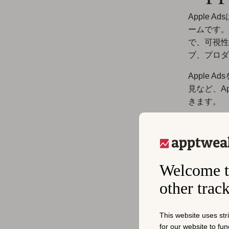
Apple 
ームです。
で、可視性
ブ、プロダ
Apple
見など、A
きます。
キャンペーン
Advan
て作成でき
Welcome t
ユーザーの
ジョン率など
other trac
アプリ成長
This website uses str
for our website to fu