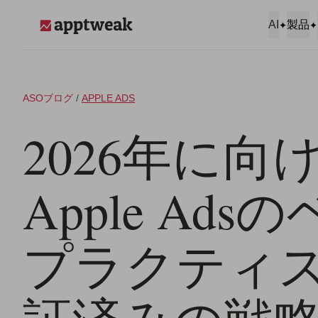
コンテンツへスキップ
AI
製品
AppTweak
ASOブログ
/
APPLE ADS
2026年に向
Apple Ads
プラクティ