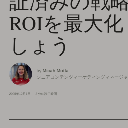
証済みの戦
ROIを最大
しょう
by
Micah Motta
シニアコンテンツマーケティングマネージャ
2025年12月1日
—
2 分の読了時間