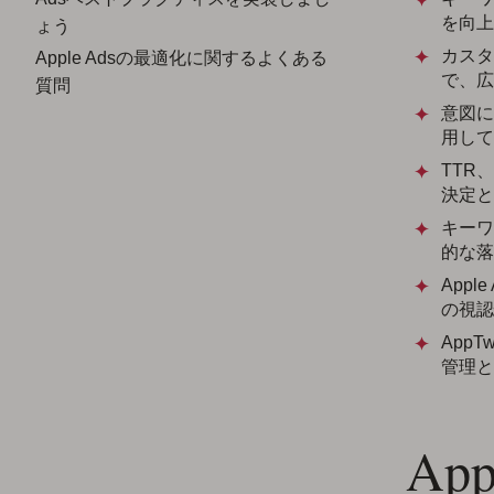
を向上
ょう
カスタ
Apple Adsの最適化に関するよくある
で、広
質問
意図に
用して
TTR
決定と
キーワ
的な落
App
の視認
App
管理と
Ap