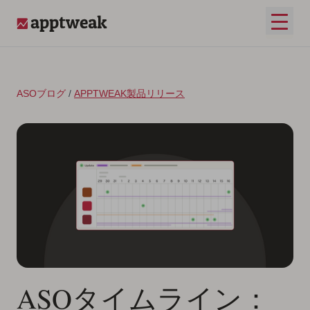
コンテンツへスキップ
メイ
AppTweak
ASOブログ
/
APPTWEAK製品リリース
ASOタイムライン：