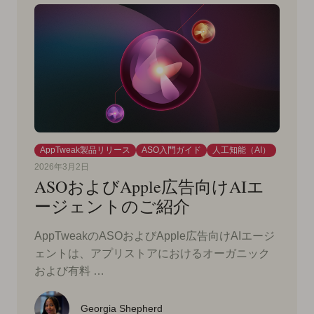
AppTweak製品リリース
ASO入門ガイド
人工知能（AI）
2026年3月2日
ASOおよびApple広告向けAIエ
ージェントのご紹介
AppTweakのASOおよびApple広告向けAIエージ
ェントは、アプリストアにおけるオーガニック
および有料 …
Georgia Shepherd