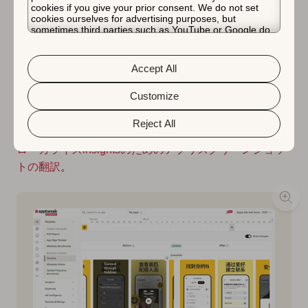
を確認できます。
cookies if you give your prior consent. We do not set
cookies ourselves for advertising purposes, but
sometimes third parties such as YouTube or Google do.
Unfortunately, we have no control over this, but you can
choose whether to accept them. For more information
about the protection of your personal data and the
ASOタイムライン内でデーティングアプリのBumbleを
Accept All
different cookies we use, please read our
Cookie Policy
見ると、2月で完全なクリエイティブの更新が行われ、
&
Privacy Policy
. You can customize your cookie settings
and preferences by clicking the “Customize” button.
Customize
China向けに現地語でスクリーンショットとメッセージ
が更新されているのがわかります。これを行うための優
Reject All
れたヒントについては、ブログをご覧ください：
新しい
ローカライズinsightsのためのアプリスクリーンショッ
トの翻訳
。