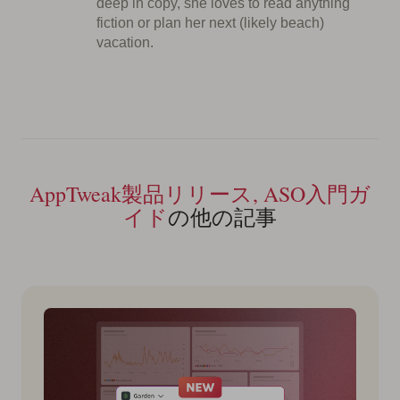
deep in copy, she loves to read anything
fiction or plan her next (likely beach)
vacation.
AppTweak製品リリース, ASO入門ガ
イド
の他の記事