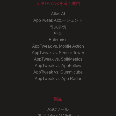
APPTWEAKを選ぶ理由
Atlas AI
AppTweak AIエージェント
導入事例
料金
Enterprise
AppTweak vs. Mobile Action
AppTweak vs. Sensor Tower
AppTweak vs. SplitMetrics
AppTweak vs. AppFollow
AppTweak vs. Gummicube
AppTweak vs. App Radar
製品
ASOツール
アプリ向けAI Visibility