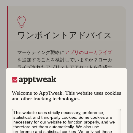
ワンポイントアドバイス
マーケティング戦略に
アプリのローカライズ
を追加することを検討していますか？ローカ
ライズされたアプリストアアセットを作成す
る前に、AppTweakで競合他社やカテゴリのト
ップアプリがどのようにアセットを作成して
いるかを確認してください。AI搭載のスクリ
Welcome to AppTweak. This website uses cookies
ーンショットライブラリを探索して、市場全
and other tracking technologies.
体で優れたクリエイティブを検索し、保存で
きます。ASOタイムライン内でも、アプリを
This website uses strictly necessary, preference,
statistical, and third-party cookies. Some cookies are
検索し、スクリーンショットにカーソルを合
necessary for our website to function properly, and we
わせると、ローカライズされたコピーの翻訳
therefore set them automatically. We also use
preference and statistical cookies. We only set these