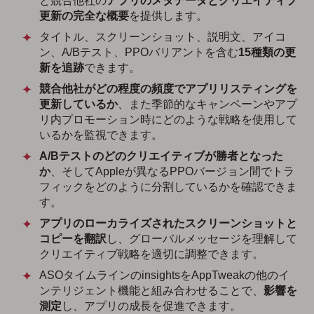
と競合他社の
アプリのメタデータとクリエイティブ
更新の完全な概要
を提供します。
タイトル、スクリーンショット、説明文、アイコ
ン、A/Bテスト、PPOバリアントを含む
15種類の更
新を追跡
できます。
競合他社がどの程度の頻度でアプリリスティングを
更新しているか
、また季節的なキャンペーンやアプ
リ内プロモーション時にどのような戦略を使用して
いるかを監視できます。
A/Bテストのどのクリエイティブが勝者となった
か
、そしてAppleが異なるPPOバージョン間でトラ
フィックをどのように分割しているかを確認できま
す。
アプリのローカライズされたスクリーンショットと
コピーを翻訳
し、グローバルメッセージを理解して
クリエイティブ戦略を適切に調整できます。
ASOタイムラインのinsightsをAppTweakの他のイ
ンテリジェント機能と組み合わせることで、
影響を
測定
し、アプリの成長を促進できます。