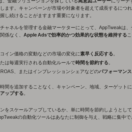
Adsは、金融ソリューションを探している
高意図ユーザー
にリーチ
します。キャンペーンが市場や対象者を超えて成長するにつれ
握し続けることがますます重要になります。
チャネルを管理する金融マーケターにとって、AppTweakは
関係なく、
Apple Adsで効率的かつ効果的な状態を維持する
こ
コイン価格の変動などの市場の変化に
素早く反応する
。
たは毎週実行される自動化ルールで
時間を節約する
。
、ROAS、またはインプレッションシェアなどの
パフォーマンス
時間を追加することなく、キャンペーン、地域、ターゲットに
アップする
。
ンをスケールアップしているか、単に時間を節約しようとして
ppTweakの自動化ツールはあなたに制御を与え、戦略に集中