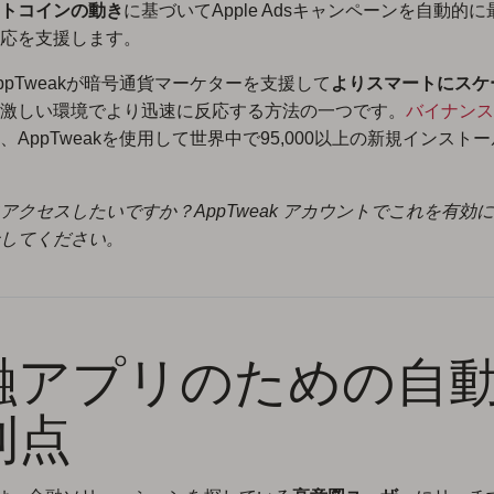
トコインの動き
に基づいてApple Adsキャンペーンを自動的
応を支援します。
ppTweakが暗号通貨マーケターを支援して
よりスマートにスケ
激しい環境でより迅速に反応する方法の一つです。
バイナンス
、AppTweakを使用して世界中で95,000以上の新規インスト
アクセスしたいですか？AppTweak アカウントでこれを有効
してください。
融アプリのための自
利点