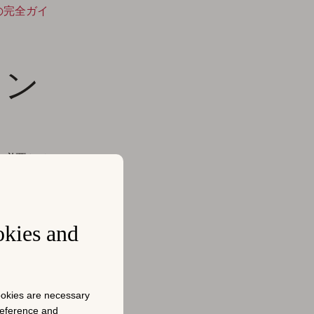
ンの完全ガイ
イン
を必要とせ
ルを作成でき
は何が重要か
okies and
cookies are necessary
preference and