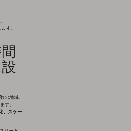
。
援します。
時間
に設
数の地域、
ます。
適化、スケー
ースリード