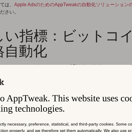
ては、
Apple AdsのためのAppTweakの自動化ソリューショ
ださい。
しい指標：ビットコ
格自動化
kの
キャンペーンマネージャー
で、APIやサードパーティツール
トコイン価格の変動に直接応答するApple Adsの自動化ルー
りました。
号通貨アプリが変動性に異なる反応を示す
ため、AppTweak
o AppTweak. This website uses co
自動化に残りを処理させる柔軟性を提供します。
king technologies.
ictly necessary, preference, statistical, and third-party cookies. Some 
nction properly, and we therefore set them automatically. We also use 