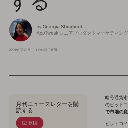
する
by
Georgia Shepherd
AppTweak シニアプロダクトマーケティン
2026年7月29日
—
1 分の読了時間
暗号通貨市場
月刊ニュースレターを購
のビットコ
読する
で市場の変
登録
ビットコイ