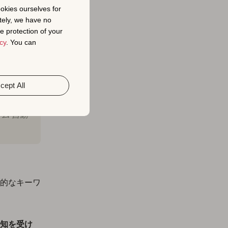
ookies ourselves for
tely, we have no
e protection of your
cy
. You can
cept All
ム 自動
的なキーワ
知を受け