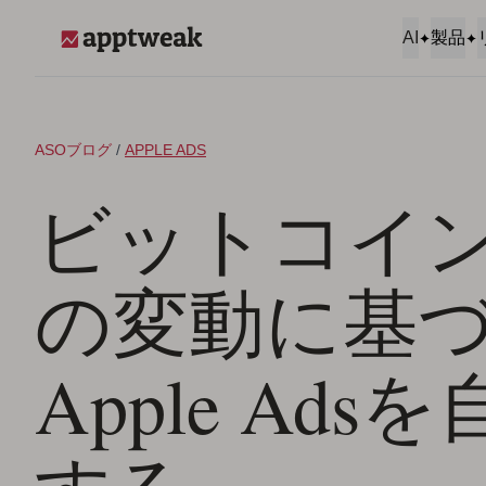
コンテンツへスキップ
AI
製品
AppTweak
ASOブログ
/
APPLE ADS
ビットコイ
の変動に基
Apple Ads