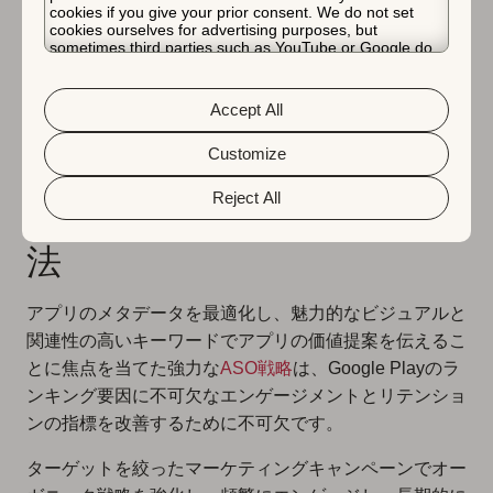
cookies if you give your prior consent. We do not set
特集クラスター
cookies ourselves for advertising purposes, but
sometimes third parties such as YouTube or Google do.
Unfortunately, we have no control over this, but you can
Google I/O 2025
で発表された新しいASO関連機能の詳
choose whether to accept them. For more information
about the protection of your personal data and the
細をご覧ください。
Accept All
different cookies we use, please read our
Cookie Policy
&
Privacy Policy
. You can customize your cookie settings
and preferences by clicking the “Customize” button.
Customize
アプリのエンゲージメント
Reject All
とリテンションを高める方
法
アプリのメタデータを最適化し、魅力的なビジュアルと
関連性の高いキーワードでアプリの価値提案を伝えるこ
とに焦点を当てた強力な
ASO戦略
は、Google Playのラ
ンキング要因に不可欠なエンゲージメントとリテンショ
ンの指標を改善するために不可欠です。
ターゲットを絞ったマーケティングキャンペーンでオー