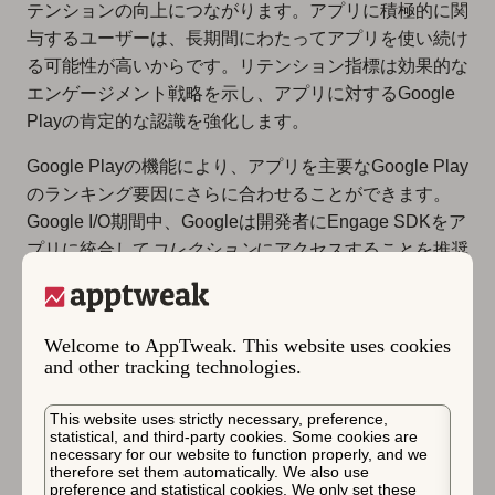
テンションの向上につながります。アプリに積極的に関
与するユーザーは、長期間にわたってアプリを使い続け
る可能性が高いからです。リテンション指標は効果的な
エンゲージメント戦略を示し、アプリに対するGoogle
Playの肯定的な認識を強化します。
Google Playの機能により、アプリを主要なGoogle Play
のランキング要因にさらに合わせることができます。
Google I/O期間中、Googleは開発者にEngage SDKをア
プリに統合して
コレクション
にアクセスすることを推奨
しています。
コレクションは、Google Playの外部にあるスタンドア
Welcome to AppTweak. This website uses cookies
ロンウィジェットから起動される全画面表示機能です。
and other tracking technologies.
ユーザーを再エンゲージメントさせるのに役立つ3つの
主要な形式を提供します。
This website uses strictly necessary, preference,
statistical, and third-party cookies. Some cookies are
継続ジャーニー
necessary for our website to function properly, and we
therefore set them automatically. We also use
推奨クラスター
preference and statistical cookies. We only set these