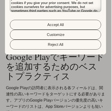
索インテントを満たすアプリの能力
を特定するた
cookies if you give your prior consent. We do not set
cookies ourselves for advertising purposes, but
め、キーワードランキングに大きな影響を与えま
sometimes third parties such as YouTube or Google do.
す。これは最終的に、ユーザーのニーズを解決する
Unfortunately, we have no control over this, but you can
Google Playの能力を証明します。アプリが一度提
choose whether to accept them. For more information
about the protection of your personal data and the
示されたユーザーを変換できない場合、Google
Accept All
different cookies we use, please read our
Cookie Policy
は、そのアプリをストア訪問者に表示し続けるイン
&
Privacy Policy
. You can customize your cookie settings
and preferences by clicking the “Customize” button.
Customize
センティブが少なくなります。
Reject All
Google Playでキーワード
を追加するためのベス
トプラクティス
Google Playの訪問者に表示される各フィールドは、関
連性の高いキーワードをターゲットにする必要がありま
す。アプリのGoogle Playバージョンの優先度の高いキ
ーワードのリストは、App Storeバージョンよりも短い