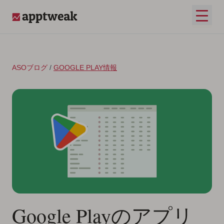
コンテンツへスキップ
メイ
AppTweak
ASOブログ
/
GOOGLE PLAY情報
Google Playのアプリ