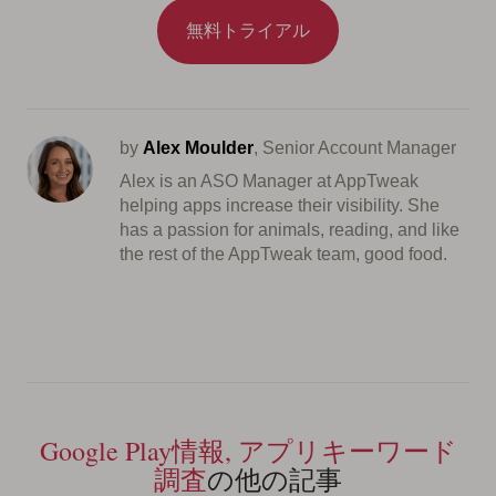
無料トライアル
by
Alex Moulder
, Senior Account Manager
Alex is an ASO Manager at AppTweak
helping apps increase their visibility. She
has a passion for animals, reading, and like
the rest of the AppTweak team, good food.
Google Play情報, アプリキーワード
調査
の他の記事