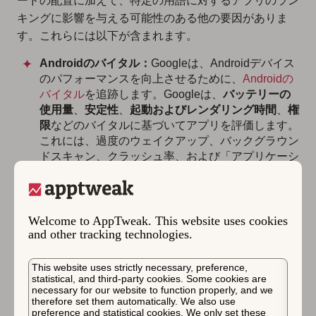
ードの配置に加えて、特定の用語に対するアプリのラン
キングに影響を与える可能性のある他の要因がありま
す。これらには以下が含まれます。
Androidのバイタル：
Googleは、Androidデバイス
のパフォーマンスを向上させるために、
Androidの
バイタル
を追跡します。Googleは、
バッテリーの
使用量
、
安定性
、
起動およびレンダリング時間
、
権
限
などのバイタルに基づいてアプリを評価します。
これには、過度のウェイクアップ、バックグラウン
ドスキャン、クラッシュ率、および「アプリケーシ
ョンが応答していません」レートの確認が含まれま
す。
ユーザーリテンション：
Googleは、
キーワードラ
Welcome to AppTweak. This website uses cookies
ンキングのアプリリテンション
も考慮します。多く
and other tracking technologies.
のユーザーがアプリをダウンロードしてすぐにアン
インストールした場合、アプリは不適切にインデッ
This website uses strictly necessary, preference,
クスされているか、その機能についてユーザーを誤
statistical, and third-party cookies. Some cookies are
解させている可能性があります。
necessary for our website to function properly, and we
therefore set them automatically. We also use
コンバージョン：
コンバージョンは、
ユーザーの検
preference and statistical cookies. We only set these