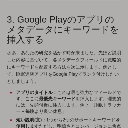
3. Google Playのアプリの
メタデータにキーワードを
挿入する
さあ、あなたの研究を活かす時が来ました。先ほど説明
した内容に基づいて、各メタデータフィールドに戦略的
にキーワードを配置する方法を次に示します。例とし
て、睡眠追跡アプリをGoogle Playでランク付けしたい
としましょう。
アプリのタイトル：
これは最も強力なフィールドで
す。ここに
最優先キーワード
を挿入します。理想的
には、先頭付近に挿入します。例
：
「睡眠トラッカ
ー – 毎晩より良い休息」
短い説明(文)：
1つから2つのサポートキーワード
を
使用します
ただし、明瞭さとコンバージョンに焦点