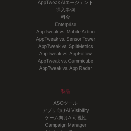
AppTweak AIエージェント
導入事例
料金
Enterprise
AppTweak vs. Mobile Action
AppTweak vs. Sensor Tower
AppTweak vs. SplitMetrics
AppTweak vs. AppFollow
AppTweak vs. Gummicube
AppTweak vs. App Radar
製品
ASOツール
アプリ向けAI Visibility
ゲーム向けAI可視性
Campaign Manager