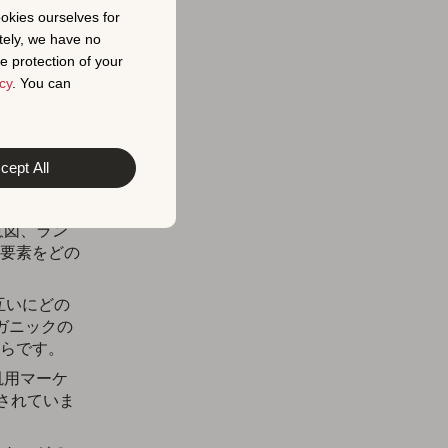
ookies ourselves for
、そして安全
tely, we have no
e protection of your
cy
. You can
に基づいて構
性がある場
cept All
意図、ラン
要素をどの
互いにどの
ーガニックの
らです。
汎用マーケ
練されていま