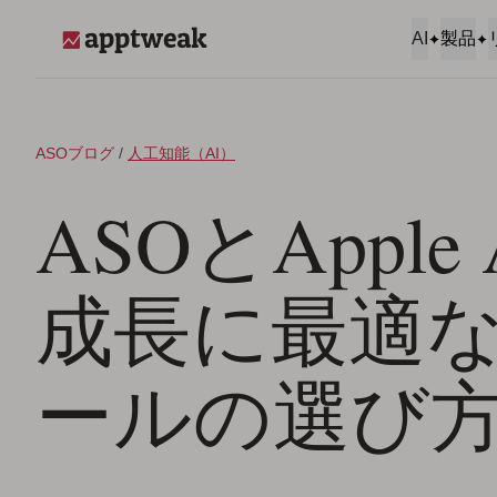
コンテンツへスキップ
AI
製品
AppTweak
ASOブログ
/
人工知能（AI）
ASOとApple
成長に最適な
ールの選び