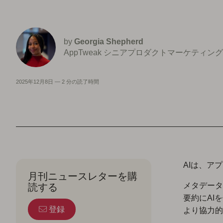
by
Georgia Shepherd
AppTweak シニアプロダクトマーケティン
2025年12月8日
—
2 分の読了時間
AIは、ア
月刊ニュースレターを購
読する
メタデータ
要約にAI
登録
より協力的