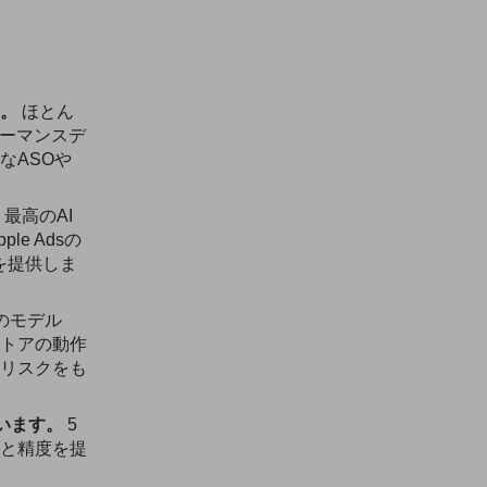
ん。
ほとん
ォーマンスデ
なASOや
最高のAI
e Adsの
スを提供しま
のモデル
トアの動作
リスクをも
ています。
5
と精度を提