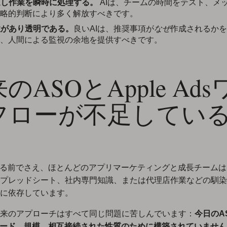
返し作業を瞬時に処理する。
AIは、チームの時間をテスト、メ
略的判断により多く解放すべきです。
性があり透明である。
良いAIは、推奨事項が
なぜ
作成されるかを
、人間による監視の余地を提供すべきです。
のASOとApple Ads
フローが不足してい
する前でさえ、ほとんどのアプリマーケティングと成長チーム
プレッドシート、社内専門知識、または代理店作業などの馴染
に依存しています。
来のアプローチはすべて同じ問題に苦しんでいます：
今日のAS
ピード、規模、相互接続された性質のために構築されていません