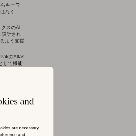
からキーワ
ではなく、
クスのAI
に設計され
るよう支援
eakのAtlas
ーとして機能
ィン
okies and
」と
cookies are necessary
preference and