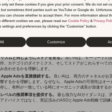
e only set these cookies if you give your prior consent. We do not set c
所にある中、チームはより速いinsights、より賢いガイダンス
, but sometimes third parties such as YouTube or Google do. Unfortuna
動化を期待しています。
t you can choose whether to accept them. For more information about th
 different cookies we use, please read our
Cookie Policy
&
Privacy Poli
SOとApple Adsにとって、AIは実際のアプリストアシグナル
 settings and preferences by clicking the “Customize” button.
方のエコシステムの動作に適応し、人々が信頼できるほど信頼
能します。
All
Customize
Ac
ア成長に適した良いAIは、5つのことを行うべきです：
ゴリズムと同じようにストアを見る。
良いAIは、キーワードの
作、カテゴリのダイナミクス、そしてストアがこれらすべての
み合わせるかを理解します。
とApple Adsを直接接続する。
良いAIは、両方のチャネルがお
響するかを理解します。なぜなら、Apple Adsの可視性はオ
存し、有料が一致している時にオーガニック成長が加速するか
家レベルの推奨事項を提供する。
最も強力なAIガイダンスは、
アドバイスではなく、実証済みのASOとApple Ads戦略で訓