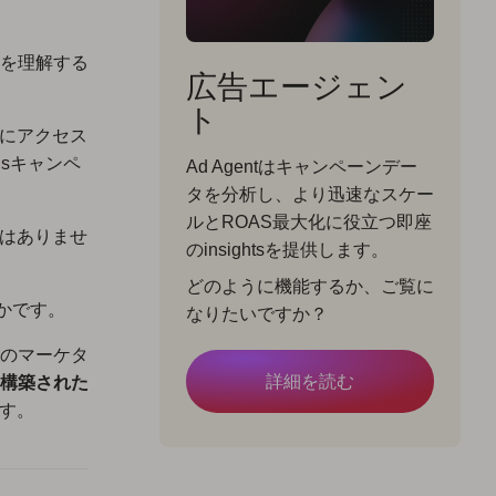
を理解する
広告エージェン
ト
タにアクセス
dsキャンペ
Ad Agentはキャンペーンデー
タを分析し、より迅速なスケー
ルとROAS最大化に役立つ即座
ではありませ
のinsightsを提供します。
どのように機能するか、ご覧に
くかです。
なりたいですか？
のマーケタ
詳細を読む
構築された
ます。