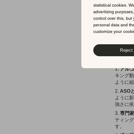
statistical cookies. W
AIが至る
advertising purposes
と感じる自
control over this, bu
personal data and the
しかし、A
customize your cookie
築され、両
合にのみ機
Reject 
アプリスト
アル
キング動
ように組
ASO
ように影
強さに依
専門
ティング
す。