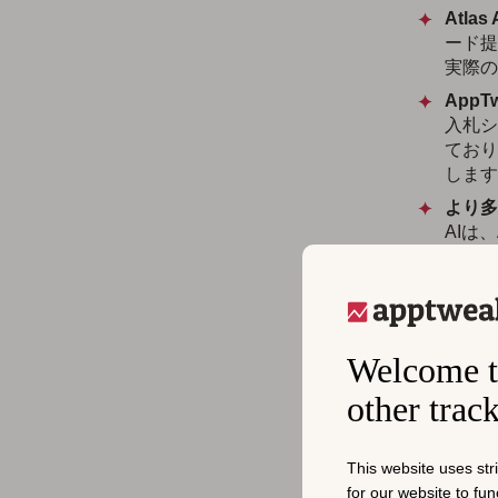
Atla
ード提
実際の
App
入札シ
ており
します
より多
AIは
し、大
ア
Welcome t
グ
other trac
は
This website uses str
for our website to fu