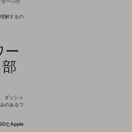
ッセージの
理解するの
ワー
る部
は、ダッシュ
みのあるワ
OとApple
。