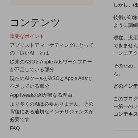
しかし、ほ
技術が印象
コンテンツ
ように訓練
重要なポイント
現在、汎用
アプリストアマーケティングにとって
できません
の「良いAI」とは
ーンにアク
従来のASOとApple Adsワークフロー
そのため、
が不足している部分
ん。
現在のAIツールがASOとApple Adsで
不足している部分
どのインテ
AppTweakのAIが異なる理由
このブログ
より多くのAIは必要ありません。その
ー第一のフ
背後にある適切なインテリジェンスが
コンテキス
必要です
FAQ