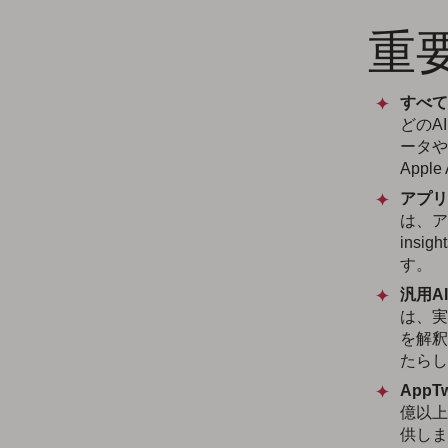
重
すべて
どのA
ータや
App
アプリ
は、ア
ins
す。
汎用A
は、実
を解釈
たらし
App
億以上
供しま