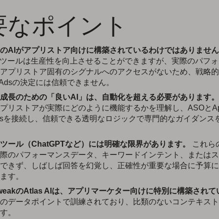
要なポイント
のAIがアプリストア向けに構築されているわけではありませ
Iツールは生産性を向上させることができますが、実際のパフ
アプリストア固有のシグナルへのアクセスがないため、戦略的
le Adsの決定には信頼できません。
成長のための「良いAI」は、自動化を超える必要があります。
プリストアが実際にどのように機能するかを理解し、ASOとAppl
ightsを接続し、信頼できる透明なロジックで専門的なガイダン
Iツール（ChatGPTなど）には明確な限界があります。
これら
際のパフォーマンスデータ、キーワードインテント、またはス
できず、しばしば回答を幻覚し、正確性が重要な場合に予算に
ます。
TweakのAtlas AIは、アプリマーケター向けに特別に構築され
のデータポイントで訓練されており、比類のないコンテキスト
す。