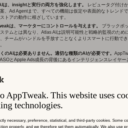
s AIは、insightと実行の両方を強化します。
レビュータグ付け
案、Ad Agentまで、すべての機能は仮定や表面的なトレンド
ストアの動作に根ざしています。
Tweakは、マーケターにコントロールを与えます。
ブラックボッ
ステムとは異なり、Atlas AIは説明可能性と戦略的監視のため
、チームがハンドルを手放すことなくよりスマートに行動でき
。
くのAIは必要ありません。適切な種類のAIが必要です。
AppTw
、ASOとApple Ads成長の背後にあるインテリジェンスレイヤ
規模に明確性、正確性、自信を提供します。
プリストアマーケテ
o AppTweak. This website uses co
にとっての「良いAI
king technologies.
ictly necessary, preference, statistical, and third-party cookies. Some 
nction properly, and we therefore set them automatically. We also use 