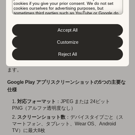
cookies if you give your prior consent. We do not set
ョットの要件
cookies ourselves for advertising purposes, but
sometimes third parties such as YouTube or Google do.
Unfortunately, we have no control over this, but you can
choose whether to accept them. For more information
App Storeと同様に、Google Playにも特定のフォーマッ
about the protection of your personal data and the
Accept All
トとサイズのルールがあり、アプリリスティングが異な
different cookies we use, please read our
Cookie Policy
&
Privacy Policy
. You can customize your cookie settings
るAndroidデバイス間でプロフェッショナルに見えるよ
and preferences by clicking the “Customize” button.
Customize
うにしています。これらの技術要件は、ビジュアル体験
Reject All
を向上させ、クリエイティブがプロモーションプレース
メントの適格基準を満たすことを確実にするのに役立ち
ます。
Google Play アプリスクリーンショットの5つの主要な
仕様
対応フォーマット
：JPEG または 24ビット
PNG（アルファ透明度なし）
スクリーンショット数
：デバイスタイプごと（ス
マートフォン、タブレット、Wear OS、Android
TV）に最大8枚