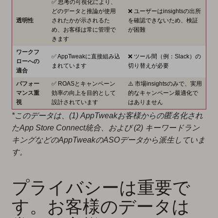
✅ 思考の可視化により、
どのデータと推論が使用
❌ ユーザーはinsightsの出所
透明性
されたかが示されるた
を確認できないため、検証
め、お客様は常に管理で
が困難
きます
ワークフ
✅ AppTweakに直接組み込
❌ ツール間（例：Slack）の
ローへの
まれています
切り替えが必要
適合
パフォー
✅ ROASとキャンペーン
⚠️ 市場insightsのみで、実用
マンス重
効率の向上を目的として
的なキャンペーン最適化で
視
設計されています
はありません
*このデータは、(1) AppTweakお客様からの匿名化され
たApp Store Connect統合、および (2) キーワードラン
キングなどのAppTweakのASOデータから派生していま
す。
プライバシーは重要で
す。お客様のデータは