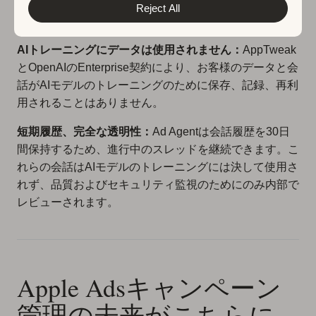
様、またはアカウント間で共有されることはなく — 完
Reject All
全な分離とデータ漏洩ゼロを保証します。
AIトレーニングにデータは使用されません：
AppTweak
とOpenAIのEnterprise契約により、お客様のデータと会
話がAIモデルのトレーニングのために保存、記録、再利
用されることはありません。
短期履歴、完全な透明性：
Ad Agentは会話履歴を30日
間保持するため、進行中のスレッドを継続できます。こ
れらの会話はAIモデルのトレーニングには決して使用さ
れず、品質およびセキュリティ監視のためにのみ内部で
レビューされます。
Apple Adsキャンペーン
管理の未来がこちらに