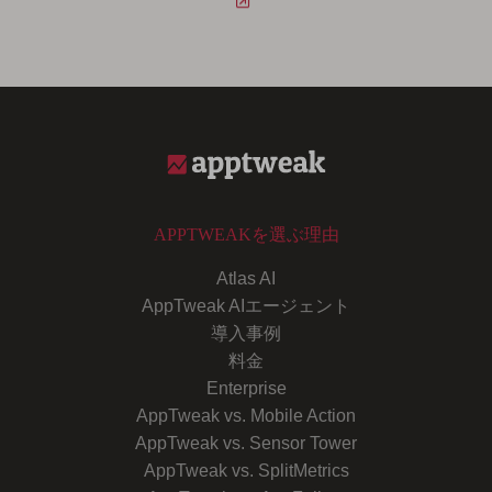
APPTWEAKを選ぶ理由
Atlas AI
AppTweak AIエージェント
導入事例
料金
Enterprise
AppTweak vs. Mobile Action
AppTweak vs. Sensor Tower
AppTweak vs. SplitMetrics