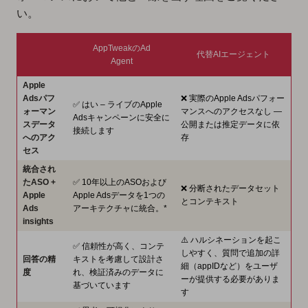
い。
AppTweakのAd
代替AIエージェント
Agent
Apple
Adsパフ
❌ 実際のApple Adsパフォー
✅ はい – ライブのApple
ォーマン
マンスへのアクセスなし —
Adsキャンペーンに安全に
スデータ
公開または推定データに依
接続します
へのアク
存
セス
統合され
たASO +
✅ 10年以上のASOおよび
❌ 分断されたデータセット
Apple
Apple Adsデータを1つの
とコンテキスト
Ads
アーキテクチャに統合。*
insights
⚠️ ハルシネーションを起こ
✅ 信頼性が高く、コンテ
しやすく、質問で追加の詳
回答の精
キストを考慮して設計さ
細（appIDなど）をユーザ
度
れ、検証済みのデータに
ーが提供する必要がありま
基づいています
す