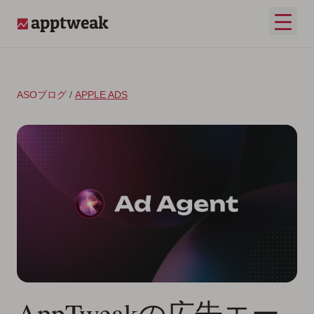
コンテンツへスキップ
メイ
AppTweak
ASOブログ
/
APPLE ADS
AppTweakの広告エー