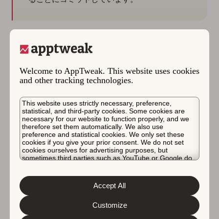
Enterprise-grade protection:
AppTweakはISO 27001
認証を取得しており、Ad Agentの背後にあるすべての
プロセスが、データセキュリティとプライバシーに関す
Welcome to AppTweak. This website uses cookies
る厳格なEnterpriseレベルの基準に準拠していることを
and other tracking technologies.
意味します。
This website uses strictly necessary, preference,
Data stays within AppTweak:
お客様のApple Adsデー
statistical, and third-party cookies. Some cookies are
タがAppTweakを離れることはありません。質問をする
necessary for our website to function properly, and we
therefore set them automatically. We also use
と、Ad Agentは回答を生成するために必要な情報
のみ
preference and statistical cookies. We only set these
にアクセスします — これは当社のインフラストラクチ
cookies if you give your prior consent. We do not set
cookies ourselves for advertising purposes, but
ャ内で安全に処理され、厳格な欧州のプライバシー法に
sometimes third parties such as YouTube or Google do.
完全に準拠しています。
Unfortunately, we have no control over this, but you can
choose whether to accept them. For more information
about the protection of your personal data and the
設計によるプライバシー：
お客様の接続されたアカウン
Accept All
different cookies we use, please read our
Cookie Policy
トとAd Agentのインタラクションは、他のすべてのユ
&
Privacy Policy
. You can customize your cookie settings
and preferences by clicking the “Customize” button.
Customize
ーザーから隔離されています。データはアプリ、お客