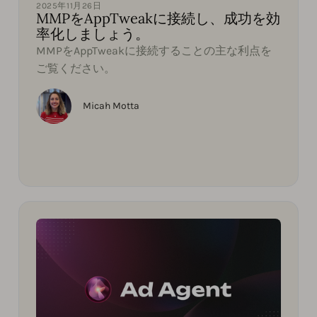
2025年11月26日
MMPをAppTweakに接続し、成功を効
率化しましょう。
MMPをAppTweakに接続することの主な利点を
ご覧ください。
Micah Motta