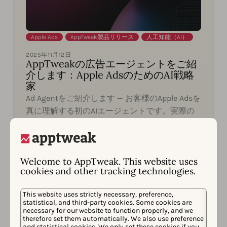
Apple Ads
,
AppTweak製品リリース
,
人工知能（AI）
2025年11月12日
AppTweakの広告エージェントをご紹
介します：Apple AdsのためのAI戦略
家
Ad Agentをご紹介します — お客様のApple Adsを
真に理解する初のAIエージェントです。実際の
パフォーマンスに基づいた、規模を拡大するた
めの実用的な推奨事項を得るために、キャンペ
ーンに関するあらゆる質問をAd Agentにしてく
Georgia Shepherd
Welcome to AppTweak. This website uses
ださい。
cookies and other tracking technologies.
This website uses strictly necessary, preference,
statistical, and third-party cookies. Some cookies are
necessary for our website to function properly, and we
therefore set them automatically. We also use preference
and statistical cookies. We only set these cookies if you