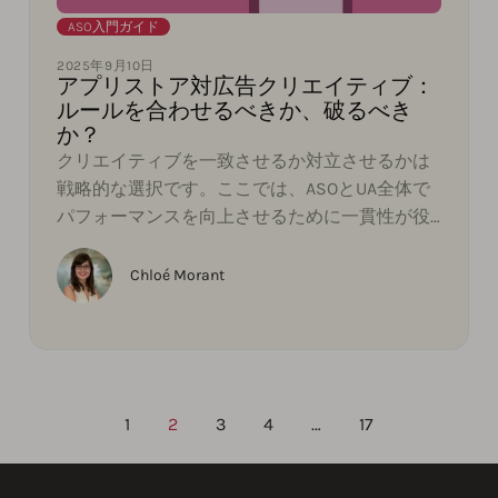
ASO入門ガイド
2025年9月10日
アプリストア対広告クリエイティブ：
ルールを合わせるべきか、破るべき
か？
クリエイティブを一致させるか対立させるかは
戦略的な選択です。ここでは、ASOとUA全体で
パフォーマンスを向上させるために一貫性が役
立つ時と、型を破るべき時を示します。
Chloé Morant
1
2
3
4
…
17