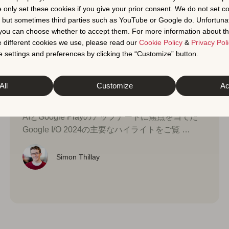
e only set these cookies if you give your prior consent. We do not set c
, but sometimes third parties such as YouTube or Google do. Unfortuna
t you can choose whether to accept them. For more information about th
 different cookies we use, please read our
Cookie Policy
&
Privacy Poli
 settings and preferences by clicking the “Customize” button.
Google Play情報
上級ASO戦略
人工知能（AI）
2024年5月23日
Google I/O 2024 のハイライト：
All
Customize
Ac
AIとGoogle Playのアップデート
AIとGoogle Playのアップデートに焦点を当てた
Google I/O 2024の主要なハイライトをご覧 …
Simon Thillay