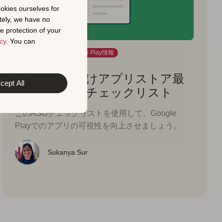
ookies ourselves for
tely, we have no
e protection of your
cy
. You can
ASO入門ガイド
Google Play情報
2024年4月11日
Google Play向けアプリストア最
cept All
適化（ASO）チェックリスト
このASOチェックリストを使用して、Google
Playでのアプリの可視性を向上させましょう。
Sukanya Sur