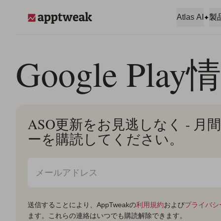
コンテンツへスキップ
Atlas AI
製
AppTweak
Google Play
ASO更新をお見逃しなく - 
ーを購読してください。
送信することにより、AppTweakの
利用規約
および
プライバシ
ます。これらの連絡はいつでも購読解除できます。