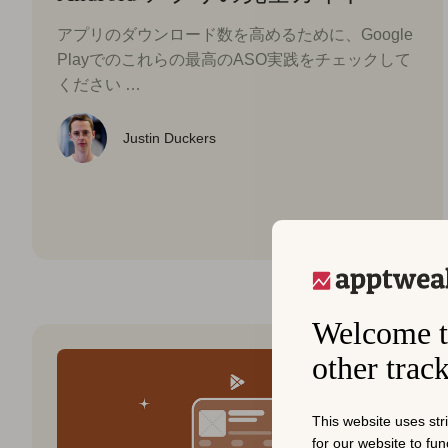
アプリのダウンロード数を高めるために、Google
Playでのこれらの最高のASO実践をチェックして
ください …
Justin Duckers
Welcome t
other trac
This website uses str
for our website to fu