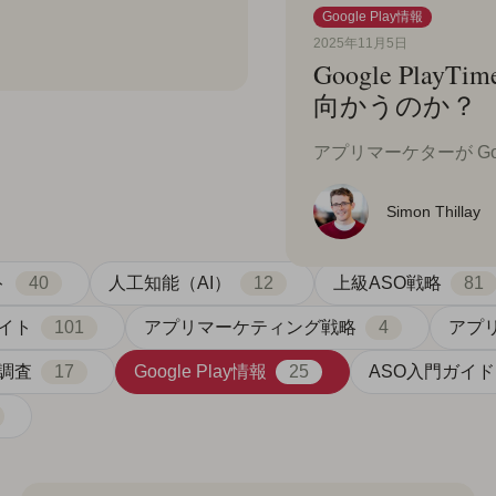
Google Play情報
2025年11月5日
Google PlayT
向かうのか？
アプリマーケターが Goo
Simon Thillay
ト
40
人工知能（AI）
12
上級ASO戦略
81
イト
101
アプリマーケティング戦略
4
アプ
調査
17
Google Play情報
25
ASO入門ガイド