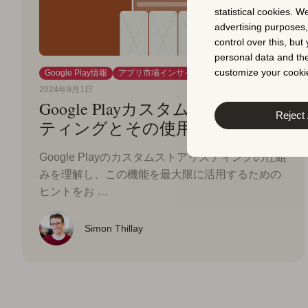
statistical cookies. W
advertising purposes
control over this, bu
personal data and the
customize your cookie
Google Play情報
アプリ市場インサイト
上級ASO戦略
2024年9月1日
Google Playカスタムストアリス
Reject 
ティングとその使用方法
Google Playのカスタムストアリスティングの仕組
みを理解し、この機能を最大限に活用するための
ヒントをお …
Simon Thillay