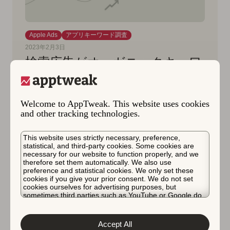
Apple Ads
アプリキーワード調査
2023年2月3日
検索広告がオーガニックキーワ
ードランキングを向上させる方
法
Welcome to AppTweak. This website uses cookies
Apple Search Adsがオーガニックキーワードラ
and other tracking technologies.
ンキングをどのように成長させるかを見つけ
This website uses strictly necessary, preference,
る。
statistical, and third-party cookies. Some cookies are
necessary for our website to function properly, and we
therefore set them automatically. We also use
Lucas Riedinger
preference and statistical cookies. We only set these
cookies if you give your prior consent. We do not set
cookies ourselves for advertising purposes, but
sometimes third parties such as YouTube or Google do.
Unfortunately, we have no control over this, but you can
choose whether to accept them. For more information
about the protection of your personal data and the
Accept All
different cookies we use, please read our
Cookie Policy