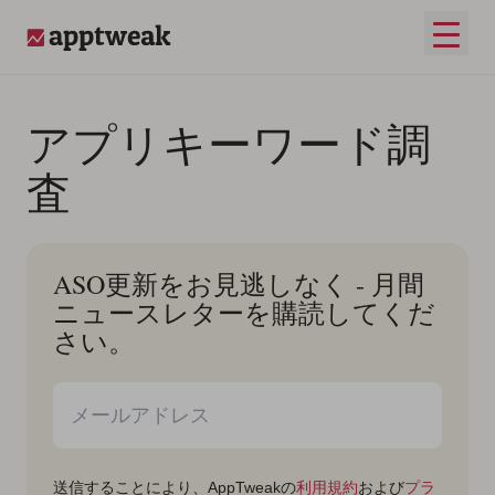
コンテンツへスキップ
メイ
AppTweak
アプリキーワード調
査
ASO更新をお見逃しなく - 月間
ニュースレターを購読してくだ
さい。
送信することにより、AppTweakの
利用規約
および
プラ