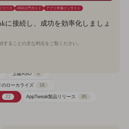
品リリース
ASO入門ガイド
アプリ市場インサイト
weakに接続し、成功を効率化しましょ
kに接続することの主な利点をご覧ください。
上級ASO
6
リのローカライズ
16
22
AppTweak製品リリース
95