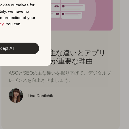
ookies ourselves for
tely, we have no
e protection of your
cy
. You can
ASO入門ガイド
2025年3月31日
cept All
ASO対SEO：主な違いとアプリ
の成長に両方が重要な理由
ASOとSEOの主な違いを掘り下げて、デジタルプ
レゼンスを向上させましょう。
Lina Danilchik