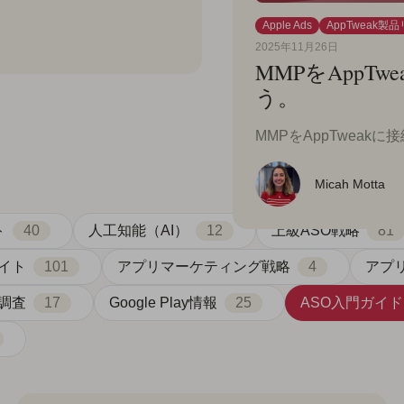
Apple Ads
AppTweak製
2025年11月26日
MMPをAppT
う。
MMPをAppTwea
Micah Motta
ト
40
人工知能（AI）
12
上級ASO戦略
81
イト
101
アプリマーケティング戦略
4
アプ
調査
17
Google Play情報
25
ASO入門ガイド