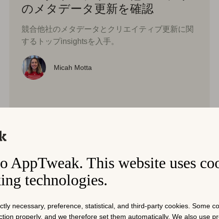
のメタデータ更新を確認
競合他社のメタデータとクリエイティブ更新に関
するトップinsightsを入手。
Micah Motta
o AppTweak. This website uses co
king technologies.
ictly necessary, preference, statistical, and third-party cookies. Some 
nction properly, and we therefore set them automatically. We also use 