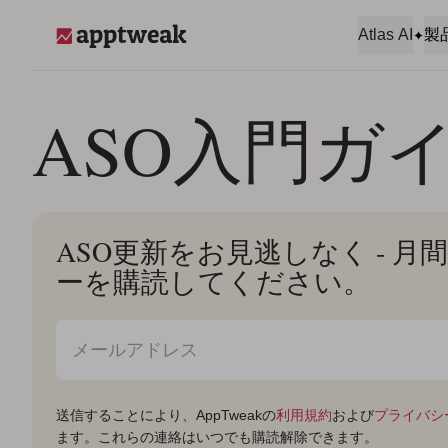
コンテンツへスキップ
Atlas AI
製
AppTweak
ASO入門ガ
ASO更新をお見逃しなく - 
ーを購読してください。
送信することにより、AppTweakの
利用規約
および
プライバシ
ます。これらの連絡はいつでも購読解除できます。