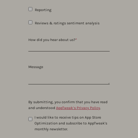
Reporting
Reviews & ratings sentiment analysis
How did you hear about us?
*
Message
By submitting, you confirm that you have read
and understood
AppTweak’s Privacy Policy
.
I would like to receive tips on App Store
Optimization and subscribe to AppTweak's
monthly newsletter.