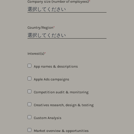
Company size (number of employees)
*
Country/Region
*
Interest(s)
*
App names & descriptions
Apple Ads campaigns
Competition audit & monitoring
Creatives research, design & testing
Custom Analysis
Market overview & opportunities