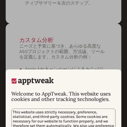
ティブサマリー＆次のステップ。
カスタム分析
ニーズと予算に基づき、あらゆる高度な
ASOプロジェクトの範囲、方法論、ツール
を定義します。カスタム分析の例：
Apple Adsキャンペーンによるカニバリ
ゼーション（奪い合い）インストール数
と、ブランド防衛キャンペーンの効率性
の推定。
Welcome to AppTweak. This website uses
トレンド、脅威、拡大機会を明らかにす
cookies and other tracking technologies.
る市場分析。
キャンペーンがアプリのダウンロード数
This website uses strictly necessary, preference,
と収益に与えるリフトを測定する、カス
statistical, and third-party cookies. Some cookies are
タムのデータサイエンス分析。
necessary for our website to function properly, and we
therefore set them automatically. We also use preference