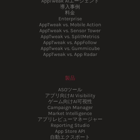
AppTweak AIエージェント
導入事例
料金
Enterprise
AppTweak vs. Mobile Action
AppTweak vs. Sensor Tower
AppTweak vs. SplitMetrics
AppTweak vs. AppFollow
AppTweak vs. Gummicube
AppTweak vs. App Radar
製品
ASOツール
アプリ向けAI Visibility
ゲーム向けAI可視性
Campaign Manager
Market Intelligence
アプリレビューマネージャー
Reporting Studio
App Store API
自動エクスポート