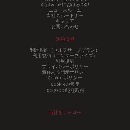
AppTweakにおけるCSR
ニュースルーム
当社のパートナー
キャリア
お問い合わせ
法的情報
利用規約（セルフサーブプラン）
利用規約（エンタープライズ）
利用規約
プライバシーポリシー
責任ある開示ポリシー
Cookie ポリシー
Cookieの管理
ISO 27001認証取得
当社をフォロー
Youtube
Instagram
LinkedIn
Facebook