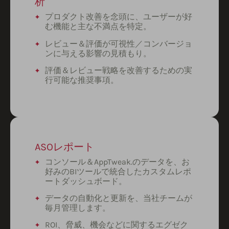
析
プロダクト改善を念頭に、ユーザーが好
む機能と主な不満点を特定。
レビュー＆評価が可視性／コンバージョ
ンに与える影響の見積もり。
評価＆レビュー戦略を改善するための実
行可能な推奨事項。
ASOレポート
コンソール＆AppTweak.のデータを、お
好みのBIツールで統合したカスタムレポ
ートダッシュボード。
データの自動化と更新を、当社チームが
毎月管理します。
ROI、脅威、機会などに関するエグゼク