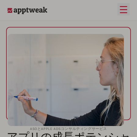
メイ
AppTweak
ASOとAPPLE ADSコンサルティングサービス
アプリの成長ポテンシャ