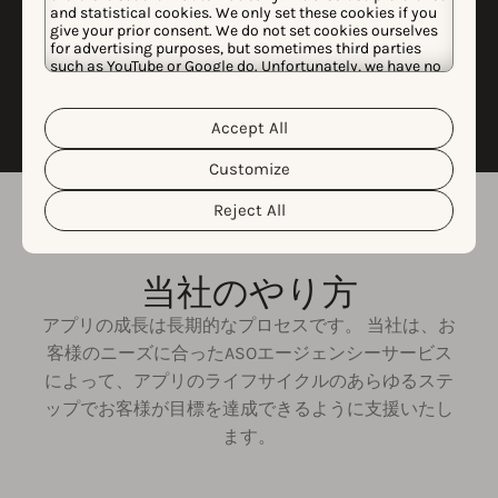
専用の通話で結果をご説明し、フィードバ
and statistical cookies. We only set these cookies if you
ックに基づいて分析・insights・推奨事項
give your prior consent. We do not set cookies ourselves
for advertising purposes, but sometimes third parties
をさらに発展させる機会を特定します。
such as YouTube or Google do. Unfortunately, we have no
control over this, but you can choose whether to accept
them. For more information about the protection of your
personal data and the different cookies we use, please
Accept All
Cookie Policy
Privacy Policy
read our
&
. You can
customize your cookie settings and preferences by
Customize
clicking the “Customize” button.
Reject All
当社のやり方
アプリの成長は長期的なプロセスです。 当社は、お
客様のニーズに合ったASOエージェンシーサービス
によって、アプリのライフサイクルのあらゆるステ
ップでお客様が目標を達成できるように支援いたし
ます。