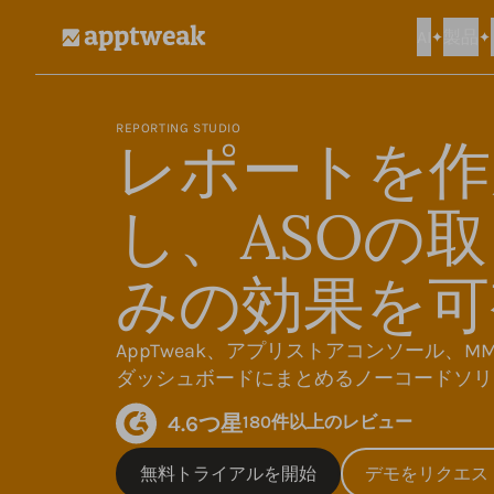
AI
製品
AppTweak
REPORTING STUDIO
レポートを作
し、ASOの
みの効果を可
AppTweak、アプリストアコンソール、M
ダッシュボードにまとめるノーコードソリ
4.6つ星
180件以上のレビュー
無料トライアルを開始
デモをリクエス