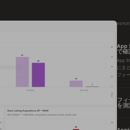
REPO
App
で確
App 
にま
フォ
フィ
を測
Ap