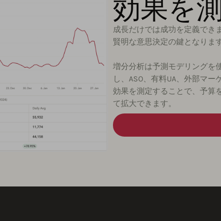
効果を
成長だけでは成功を定義でき
賢明な意思決定の鍵となりま
増分分析は予測モデリングを
し、ASO、有料UA、外部マ
効果を測定することで、予算
て拡大できます。