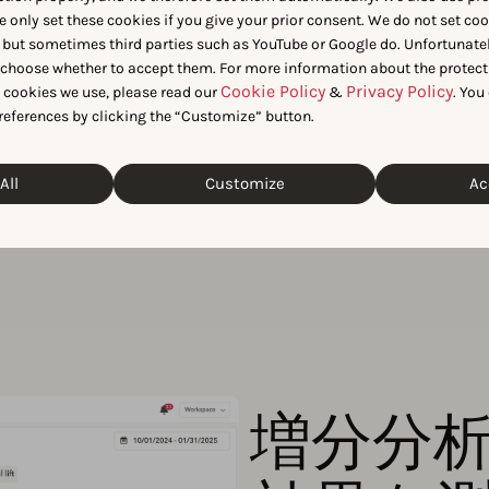
e only set these cookies if you give your prior consent. We do not set co
 but sometimes third parties such as YouTube or Google do. Unfortunatel
ムと簡単に共有し、意思決定を
n choose whether to accept them. For more information about the protect
トを即座に共有できます。安全なリン
Cookie Policy
Privacy Policy
t cookies we use, please read our
&
. You
akアカウントがなくても必要な
references by clicking the “Customize” button.
All
Customize
Ac
増分分析