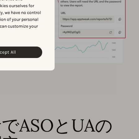
okies ourselves for
y, we have no control
ion of your personal
 can customize your
cept All
でASOとUAの