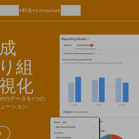
リソース
料金
Enterprise
企業情報
成
取り組
視化
MPのデータを1つの
ューション。
ト