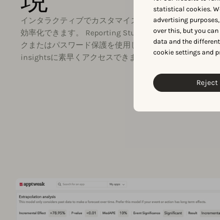
statistical cookies. W
advertising purposes,
インタラクティブでカスタマイズ可能なレポートをチー
over this, but you ca
効率化できます。 Reporting Studioでは、レポー
data and the differen
クまたはパスワード保護を使用して、チームはAppTwe
cookie settings and p
insightsに素早くアクセスできます。
Reject 