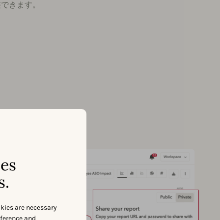
調整できます。
ses
s.
okies are necessary
eference and