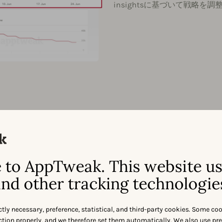
insightsに基づいて戦略を
トを共有
to AppTweak. This website u
nd other tracking technologie
決定を実
ctly necessary, preference, statistical, and third-party cookies. Some co
nction properly, and we therefore set them automatically. We also use pr