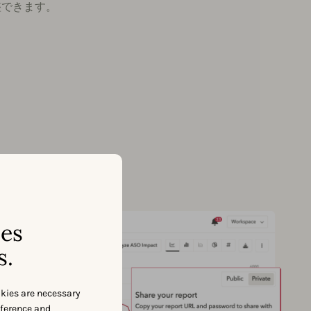
調整できます。
ses
s.
okies are necessary
eference and