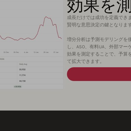
効果を
成長だけでは成功を定義でき
賢明な意思決定の鍵となりま
増分分析は予測モデリングを
し、ASO、有料UA、外部マ
効果を測定することで、予算
て拡大できます。