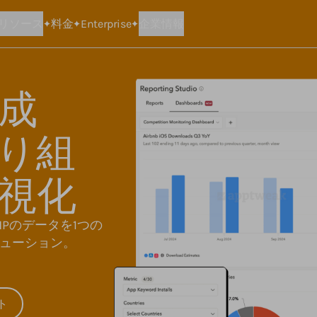
リソース
料金
Enterprise
企業情報
成
取り組
視化
MPのデータを1つの
ューション。
ト