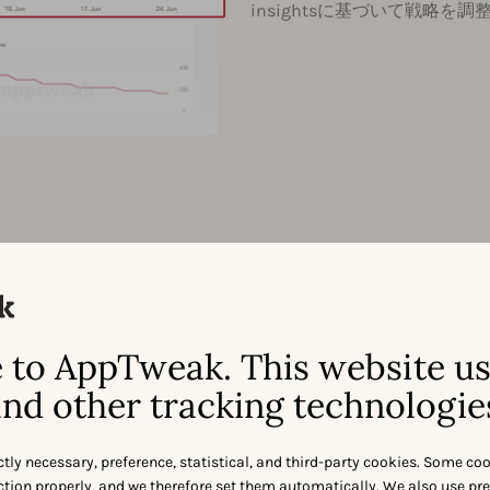
insightsに基づいて戦略を
トを共有
to AppTweak. This website u
nd other tracking technologie
決定を実
ctly necessary, preference, statistical, and third-party cookies. Some co
nction properly, and we therefore set them automatically. We also use pr