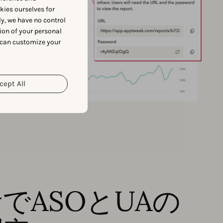
okies ourselves for
y, we have no control
ion of your personal
 can customize your
cept All
でASOとUAの