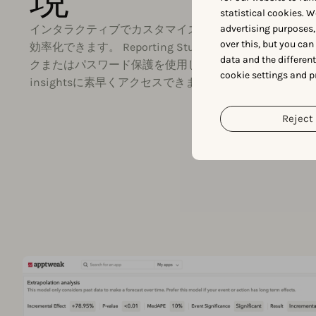
statistical cookies. W
advertising purposes,
インタラクティブでカスタマイズ可能なレポートをチー
over this, but you ca
効率化できます。 Reporting Studioでは、レポー
data and the differen
クまたはパスワード保護を使用して、チームはAppTwe
cookie settings and p
insightsに素早くアクセスできます。
Reject 