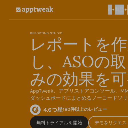
AI
製品
AppTweak
REPORTING STUDIO
レポートを作
し、ASOの
みの効果を可
AppTweak、アプリストアコンソール、M
ダッシュボードにまとめるノーコードソリ
4.6つ星
180件以上のレビュー
無料トライアルを開始
デモをリクエス