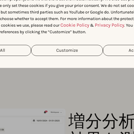
e only set these cookies if you give your prior consent. We do not set co
 but sometimes third parties such as YouTube or Google do. Unfortunatel
ムと簡単に共有し、意思決定を
n choose whether to accept them. For more information about the protect
トを即座に共有できます。安全なリン
Cookie Policy
Privacy Policy
t cookies we use, please read our
&
. You
akアカウントがなくても必要な
references by clicking the “Customize” button.
All
Customize
Ac
増分分析