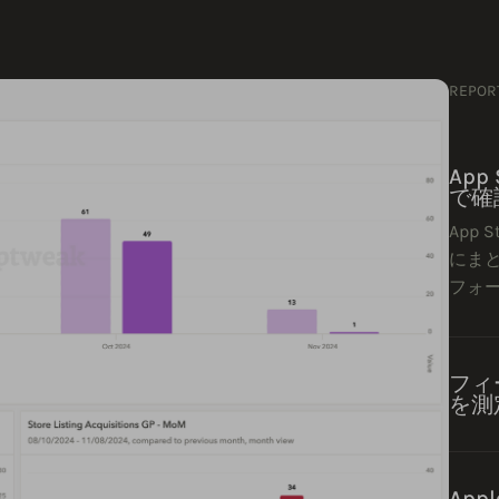
REPO
App
で確
App 
にま
フォ
フィ
を測
Ap