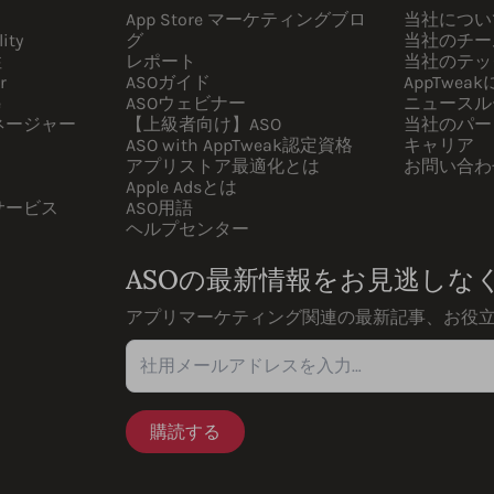
App Store マーケティングブロ
当社につい
ity
グ
当社のチー
性
レポート
当社のテッ
r
ASOガイド
AppTwea
e
ASOウェビナー
ニュースル
ネージャー
【上級者向け】ASO
当社のパー
ASO with AppTweak認定資格
キャリア
アプリストア最適化とは
お問い合わ
Apple Adsとは
サービス
ASO用語
ヘルプセンター
ASOの最新情報をお見逃しな
アプリマーケティング関連の最新記事、お役
社用メールアドレスを入力…