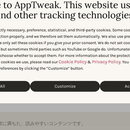
to AppTweak. This website u
Appleのアプリ内イベントが、なぜすでにア
プリマーケターの間で人気となっているのか
nd other tracking technologie
を探ります
ctly necessary, preference, statistical, and third-party cookies. Some co
アプリやゲームはどのよう
nction properly, and we therefore set them automatically. We also use pr
e only set these cookies if you give your prior consent. We do not set co
にアプリ内イベントを活用
 but sometimes third parties such as YouTube or Google do. Unfortunatel
していますか？
n choose whether to accept them. For more information about the protect
このiOS 15の機能が他のアプリやゲームでど
Cookie Policy
Privacy Policy
t cookies we use, please read our
&
. You
のように活用され、アプリストアでの視認性
references by clicking the “Customize” button.
を最適化し、ユーザーエンゲージメントを向
上させているかを明らかにします（事例付
き！）。
All
Customize
Ac
察に満ちた、読みやすいコンテンツです。