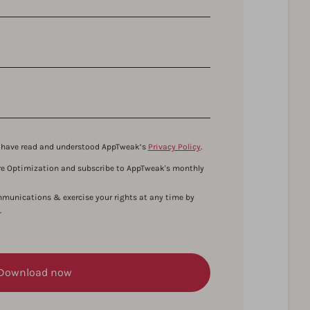
u have read and understood AppTweak’s
Privacy Policy
.
tore Optimization and subscribe to AppTweak's monthly
munications & exercise your rights at any time by
.