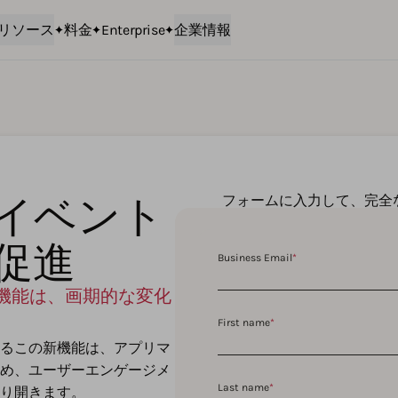
リソース
料金
Enterprise
企業情報
リ内イベント
フォームに入力して、完全
促進
Business Email
*
ント機能は、画期的な変化
First name
*
るこの新機能は、アプリマ
め、ユーザーエンゲージメ
Last name
*
り開きます。