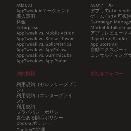
Atlas AI
ASOツール
AppTweak AIエージェント
アプリ向けAI Visibil
導入事例
ゲーム向けAI可視
料金
Campaign Manage
Enterprise
Market Intelligenc
AppTweak vs. Mobile Action
アプリレビューマ
AppTweak vs. Sensor Tower
Reporting Studio
AppTweak vs. SplitMetrics
App Store API
AppTweak vs. AppFollow
自動エクスポート
AppTweak vs. Gummicube
コンサルティング
AppTweak vs. App Radar
法的情報
当社をフォロー
Youtube
Instagram
LinkedIn
Facebook
利用規約（セルフサーブプラ
ン）
利用規約（エンタープライ
ズ）
利用規約
プライバシーポリシー
責任ある開示ポリシー
Cookie ポリシー
Cookieの管理