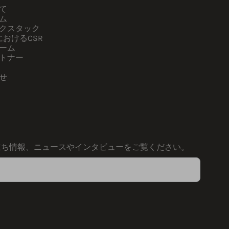
て
ム
クスタック
kにおけるCSR
ーム
トナー
せ
く
立ち情報、ニュースやインタビューをご覧ください。