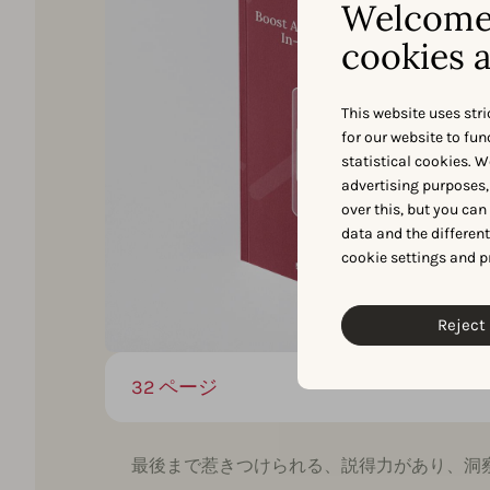
Welcome 
cookies a
This website uses stri
for our website to fu
statistical cookies. W
advertising purposes,
over this, but you ca
data and the differen
cookie settings and p
Reject 
32 ページ
最後まで惹きつけられる、説得力があり、洞