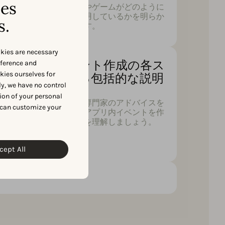
ses
最も人気のあるアプリやゲームがどのように
アプリ内イベントを採用しているかを明らか
s.
にする、一次データです。
okies are necessary
アプリ内イベント作成の各ス
eference and
okies ourselves for
テップに関する包括的な説明
y, we have no control
(文)
ion of your personal
ベストプラクティスと専門家のアドバイスを
 can customize your
参考に、成功に向けてアプリ内イベントを作
成し、最適化する方法を理解しましょう。
cept All