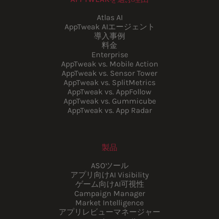
Atlas AI
AppTweak AIエージェント
導入事例
料金
Enterprise
AppTweak vs. Mobile Action
AppTweak vs. Sensor Tower
AppTweak vs. SplitMetrics
AppTweak vs. AppFollow
AppTweak vs. Gummicube
AppTweak vs. App Radar
製品
ASOツール
アプリ向けAI Visibility
ゲーム向けAI可視性
Campaign Manager
Market Intelligence
アプリレビューマネージャー