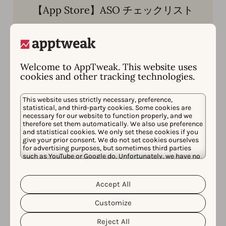
【App Store】ASO チェックリスト
この包括的なASOチェックリストを使用して、
アプリ製品ページの各要素を最適化し、App
Storeでのアプリの可視性とダウンロード数を向
上させる方法を学びましょう。
Welcome to AppTweak. This website uses
cookies and other tracking technologies.
今すぐ読む
This website uses strictly necessary, preference,
statistical, and third-party cookies. Some cookies are
necessary for our website to function properly, and we
therefore set them automatically. We also use preference
and statistical cookies. We only set these cookies if you
give your prior consent. We do not set cookies ourselves
for advertising purposes, but sometimes third parties
such as YouTube or Google do. Unfortunately, we have no
control over this, but you can choose whether to accept
them. For more information about the protection of your
personal data and the different cookies we use, please
Accept All
Cookie Policy
Privacy Policy
read our
&
. You can
customize your cookie settings and preferences by
Customize
clicking the “Customize” button.
Reject All