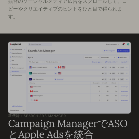
競合のソーシャルメディア広告をスクロールして、コ
ピーやクリエイティブのヒントをひと目で得られま
す。
新機能：SEARCH ADS MANAGER
Campaign ManagerでASO
とApple Adsを統合