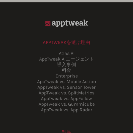
APPTWEAKを選ぶ理由
Atlas AI
AppTweak AIエージェント
導入事例
料金
Enterprise
AppTweak vs. Mobile Action
AppTweak vs. Sensor Tower
AppTweak vs. SplitMetrics
AppTweak vs. AppFollow
AppTweak vs. Gummicube
AppTweak vs. App Radar
製品