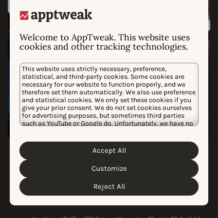
Welcome to AppTweak. This website uses
cookies and other tracking technologies.
This website uses strictly necessary, preference,
statistical, and third-party cookies. Some cookies are
necessary for our website to function properly, and we
therefore set them automatically. We also use preference
and statistical cookies. We only set these cookies if you
give your prior consent. We do not set cookies ourselves
for advertising purposes, but sometimes third parties
such as YouTube or Google do. Unfortunately, we have no
control over this, but you can choose whether to accept
them. For more information about the protection of your
personal data and the different cookies we use, please
ASOコンサルティングサービス
Accept All
当社チームと連携する
Cookie Policy
Privacy Policy
read our
&
. You can
customize your cookie settings and preferences by
Customize
clicking the “Customize” button.
AppTweakのアプリ成長コンサルタントとデザイナーを
活用し、パーソナライズされた柔軟で成果重視のアプ
Reject All
ローチで社内リソースを強化します。