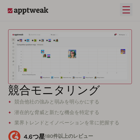
メイ
AppTweak
競合モニタリング
競合他社の強みと弱みを明らかにする
潜在的な脅威と新たな機会を特定する
業界トレンドとイノベーションを常に把握する
4.6つ星
180件以上のレビュー