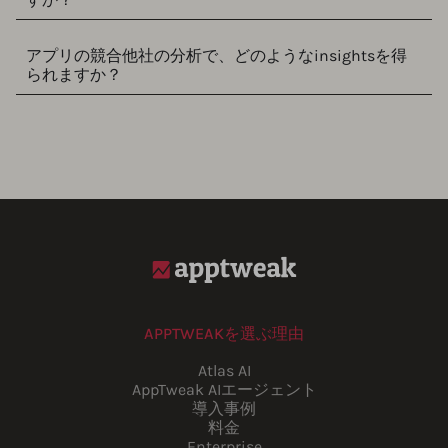
アプリの競合他社の分析で、どのようなinsightsを得
られますか？
APPTWEAKを選ぶ理由
Atlas AI
AppTweak AIエージェント
導入事例
料金
Enterprise