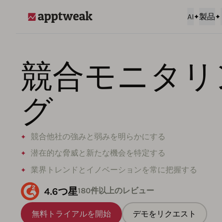
AI
製品
AppTweak
競合モニタリ
グ
競合他社の強みと弱みを明らかにする
潜在的な脅威と新たな機会を特定する
業界トレンドとイノベーションを常に把握する
4.6つ星
180件以上のレビュー
無料トライアルを開始
デモをリクエスト