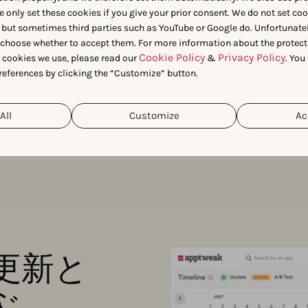
e only set these cookies if you give your prior consent. We do not set co
 but sometimes third parties such as YouTube or Google do. Unfortunatel
n choose whether to accept them. For more information about the protect
Cookie Policy
Privacy Policy
t cookies we use, please read our
&
. You
references by clicking the “Customize” button.
All
Customize
Ac
更新と
ぶ