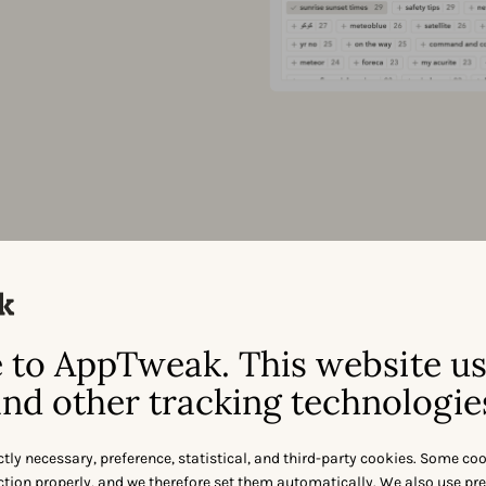
広告インテリジェンス
競合の広
to AppTweak. This website u
関するins
nd other tracking technologie
Apple Search Adsで競
ctly necessary, preference, statistical, and third-party cookies. Some co
Voice（SOV）をモニタリ
nction properly, and we therefore set them automatically. We also use pr