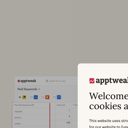
Welcome 
cookies a
This website uses stri
for our website to fu