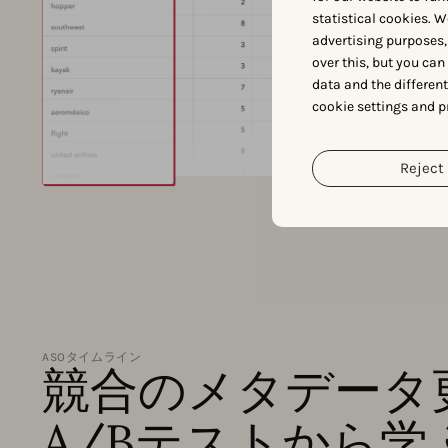
statistical cookies. W
advertising purposes,
over this, but you ca
data and the differen
cookie settings and p
Reject 
ASOタイムライン
競合のメタデータ
A/Bテストから学