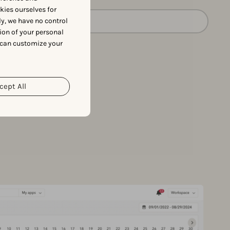
okies ourselves for
y, we have no control
詳細を見る
ion of your personal
 can customize your
cept All