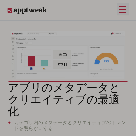
メイ
AppTweak
アプリのメタデータと
クリエイティブの最適
化
カテゴリ内のメタデータとクリエイティブのトレン
ドを明らかにする