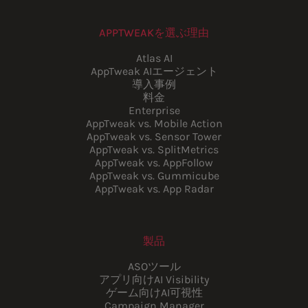
APPTWEAKを選ぶ理由
Atlas AI
AppTweak AIエージェント
導入事例
料金
Enterprise
AppTweak vs. Mobile Action
AppTweak vs. Sensor Tower
AppTweak vs. SplitMetrics
AppTweak vs. AppFollow
AppTweak vs. Gummicube
AppTweak vs. App Radar
製品
ASOツール
アプリ向けAI Visibility
ゲーム向けAI可視性
Campaign Manager