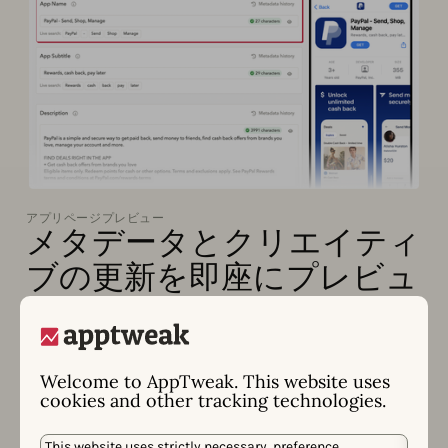
アプリページプレビュー
メタデータとクリエイティ
ブの更新を即座にプレビュ
ー
新しいメタデータの作成、新しいクリエイティブのア
ップロードを行い、アプリストアのライトモードとダ
Welcome to AppTweak. This website uses
ークモードでアプリページがどのように表示されるか
cookies and other tracking technologies.
を即座に確認できます。
This website uses strictly necessary, preference,