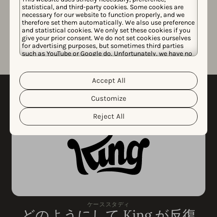
新しいアプリページが検索の結果で目立つかどうかを
statistical, and third-party cookies. Some cookies are
necessary for our website to function properly, and we
プレビューしたいですか？ライブ検索を使用してクリ
therefore set them automatically. We also use preference
ック一つで確認できます。
and statistical cookies. We only set these cookies if you
give your prior consent. We do not set cookies ourselves
for advertising purposes, but sometimes third parties
such as YouTube or Google do. Unfortunately, we have no
control over this, but you can choose whether to accept
them. For more information about the protection of your
personal data and the different cookies we use, please
Accept All
Cookie Policy
Privacy Policy
read our
&
. You can
customize your cookie settings and preferences by
Customize
clicking the “Customize” button.
Reject All
ケーススタディ
どのようにして King が反復