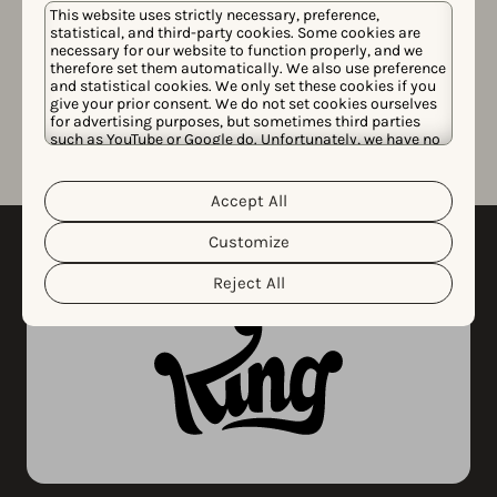
This website uses strictly necessary, preference,
statistical, and third-party cookies. Some cookies are
新しいアプリページが検索の結果で目立つかどうかを
necessary for our website to function properly, and we
therefore set them automatically. We also use preference
プレビューしたいですか？ライブ検索を使用してクリ
and statistical cookies. We only set these cookies if you
ック一つで確認できます。
give your prior consent. We do not set cookies ourselves
for advertising purposes, but sometimes third parties
such as YouTube or Google do. Unfortunately, we have no
control over this, but you can choose whether to accept
them. For more information about the protection of your
personal data and the different cookies we use, please
Accept All
Cookie Policy
Privacy Policy
read our
&
. You can
customize your cookie settings and preferences by
Customize
clicking the “Customize” button.
Reject All