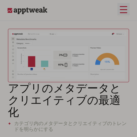
メイ
AppTweak
アプリのメタデータと
クリエイティブの最適
化
カテゴリ内のメタデータとクリエイティブのトレン
ドを明らかにする