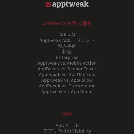
APPTWEAKを選ぶ理由
Atlas AI
AppTweak AIエージェント
導入事例
料金
Enterprise
AppTweak vs. Mobile Action
AppTweak vs. Sensor Tower
AppTweak vs. SplitMetrics
AppTweak vs. AppFollow
AppTweak vs. Gummicube
AppTweak vs. App Radar
製品
ASOツール
アプリ向けAI Visibility