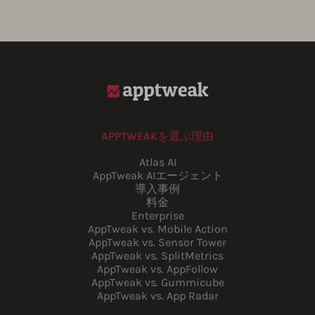
APPTWEAKを選ぶ理由
Atlas AI
AppTweak AIエージェント
導入事例
料金
Enterprise
AppTweak vs. Mobile Action
AppTweak vs. Sensor Tower
AppTweak vs. SplitMetrics
AppTweak vs. AppFollow
AppTweak vs. Gummicube
AppTweak vs. App Radar