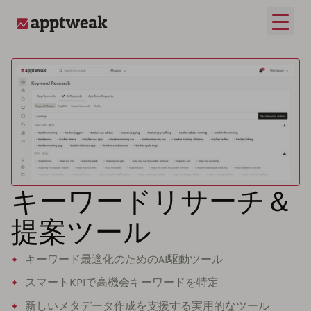
メイ
AppTweak
キーワードリサーチ＆
提案ツール
キーワード最適化のためのAI駆動ツール
スマートKPIで高機会キーワードを特定
新しいメタデータ作成を支援する実用的なツール