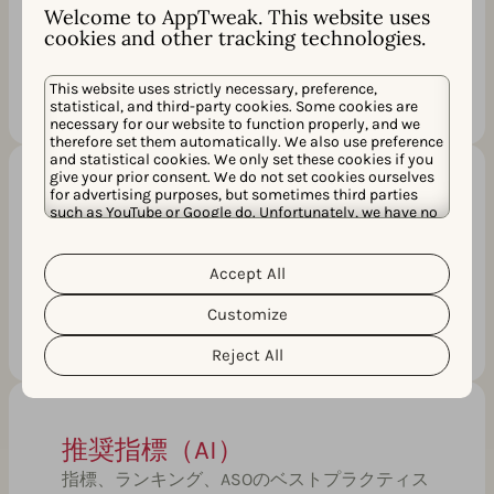
各キーワードがアプリにもたらすオーガニック
Welcome to AppTweak. This website uses
ダウンロード数を見積もり、成長の可能性を秘
cookies and other tracking technologies.
めた価値の高いキーワードを特定します。
This website uses strictly necessary, preference,
statistical, and third-party cookies. Some cookies are
necessary for our website to function properly, and we
therefore set them automatically. We also use preference
and statistical cookies. We only set these cookies if you
give your prior consent. We do not set cookies ourselves
for advertising purposes, but sometimes third parties
関連性スコア（AI）
such as YouTube or Google do. Unfortunately, we have no
control over this, but you can choose whether to accept
Atlas AIを搭載したこの独自のKPIは、アプリス
them. For more information about the protection of your
personal data and the different cookies we use, please
トアの文脈において各キーワードがアプリにど
Accept All
Cookie Policy
Privacy Policy
read our
&
. You can
れだけ関連しているかを示します。
customize your cookie settings and preferences by
Customize
clicking the “Customize” button.
Reject All
推奨指標（AI）
指標、ランキング、ASOのベストプラクティス