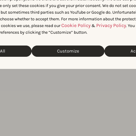
e only set these cookies if you give your prior consent. We do not set co
 but sometimes third parties such as YouTube or Google do. Unfortunatel
市場
n choose whether to accept them. For more information about the protect
らか
Cookie Policy
Privacy Policy
t cookies we use, please read our
&
. You
references by clicking the “Customize” button.
アプ
All
Customize
Ac
面で