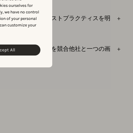
okies ourselves for
y, we have no control
トレンドと業界のベストプラクティスを明
ion of your personal
にする
 can customize your
リのパフォーマンスを競合他社と一つの画
cept All
比較する