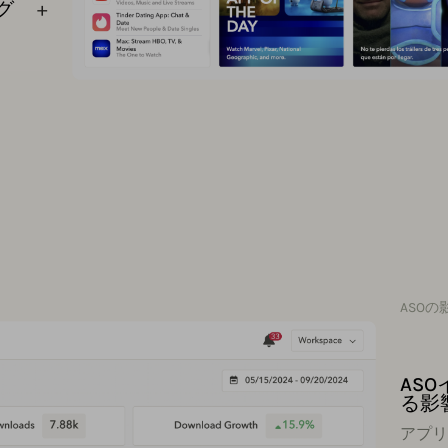
グ
ASO
AS
る影
アプリ