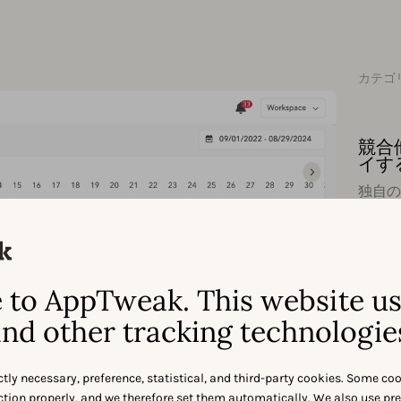
カテゴ
競合
イす
独自の
ティ
つけ
ASO
to AppTweak. This website u
nd other tracking technologie
競合
用コ
ctly necessary, preference, statistical, and third-party cookies. Some co
ニタ
nction properly, and we therefore set them automatically. We also use pr