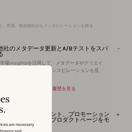
リ、市場、競合他社からインスピレーションを得る
他社のメタデータ更新とA/Bテストをスパ
る
市場insightsを活用して、メタデータやクリエイ
ブの最適化戦略に新しいインスピレーションを見
ましょう。
タイムライン アップデート履歴を見る
ses
s.
他社のアプリ内イベント、プロモーション
ンテンツ、カスタムプロダクトページをモ
okies are necessary
リングする
eference and