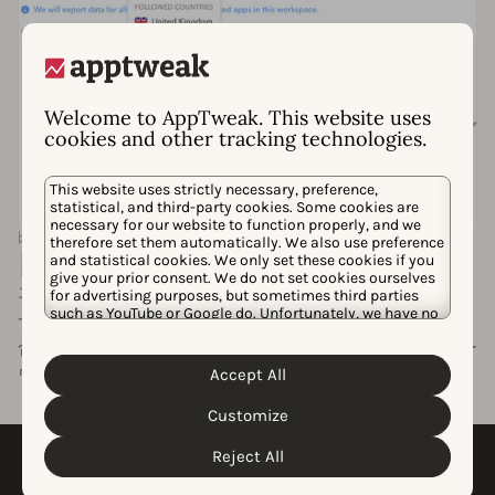
Welcome to AppTweak. This website uses
cookies and other tracking technologies.
This website uses strictly necessary, preference,
statistical, and third-party cookies. Some cookies are
necessary for our website to function properly, and we
比類のない柔軟性
therefore set them automatically. We also use preference
自動同期
and statistical cookies. We only set these cookies if you
give your prior consent. We do not set cookies ourselves
エクスポートは、AppTweak アカウントのデータと完全に
for advertising purposes, but sometimes third parties
such as YouTube or Google do. Unfortunately, we have no
一致します。 新しいアプリ、depending on context: 競
control over this, but you can choose whether to accept
合・競合アプリ・競合他社、またはトラッキングするキー
them. For more information about the protection of your
personal data and the different cookies we use, please
Accept All
ワードは、 コード不要で自動的に反映されます。
Cookie Policy
Privacy Policy
read our
&
. You can
customize your cookie settings and preferences by
Customize
clicking the “Customize” button.
Reject All