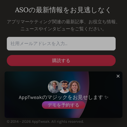
ASOの最新情報をお見逃しなく
アプリマーケティング関連の最新記事、お役立ち情報、
ニュースやインタビューをご覧ください。
社用メールアドレスを入力…
✕
ソリューション
AppTweakのマジックをお見せします ✨
デモを予約する
© 2014 - 2026 AppTweak. All rights reserved.