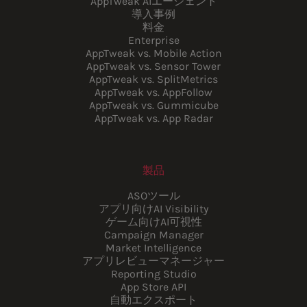
AppTweak AIエージェント
導入事例
料金
Enterprise
AppTweak vs. Mobile Action
AppTweak vs. Sensor Tower
AppTweak vs. SplitMetrics
AppTweak vs. AppFollow
AppTweak vs. Gummicube
AppTweak vs. App Radar
製品
ASOツール
アプリ向けAI Visibility
ゲーム向けAI可視性
Campaign Manager
Market Intelligence
アプリレビューマネージャー
Reporting Studio
App Store API
自動エクスポート