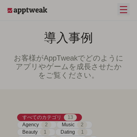
コンテンツへスキップ
メイ
AppTweak
導入事例
お客様がAppTweakでどのように
アプリやゲームを成長させたか
をご覧ください。
すべてのカテゴリ
13
Agency
2
Music
2
Beauty
1
Dating
1