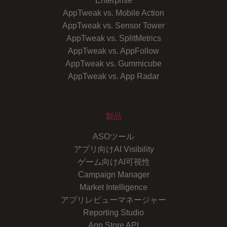
Enterprise
AppTweak vs. Mobile Action
AppTweak vs. Sensor Tower
AppTweak vs. SplitMetrics
AppTweak vs. AppFollow
AppTweak vs. Gummicube
AppTweak vs. App Radar
製品
ASOツール
アプリ向けAI Visibility
ゲーム向けAI可視性
Campaign Manager
Market Intelligence
アプリレビューマネージャー
Reporting Studio
App Store API