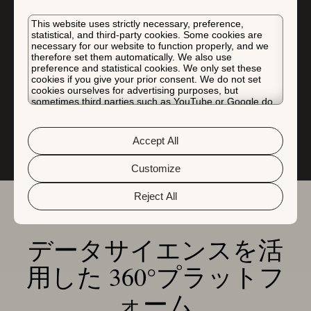
This website uses strictly necessary, preference,
無料トライアル
statistical, and third-party cookies. Some cookies are
necessary for our website to function properly, and we
therefore set them automatically. We also use
デモのリクエスト
preference and statistical cookies. We only set these
cookies if you give your prior consent. We do not set
cookies ourselves for advertising purposes, but
sometimes third parties such as YouTube or Google do.
Unfortunately, we have no control over this, but you can
choose whether to accept them. For more information
about the protection of your personal data and the
Accept All
different cookies we use, please read our
Cookie Policy
&
Privacy Policy
. You can customize your cookie settings
and preferences by clicking the “Customize” button.
Customize
Reject All
データサイエンスを活
用した 360°プラットフ
ォーム