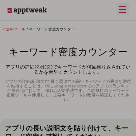
メイ
AppTweak
< 無料ツール
/ キーワード密度カウンター
キーワード密度カウンター
アプリの詳細説明(文)でキーワードが何回繰り返されてい
るかを素早くカウントします。
アプリの詳細説明(文)で最も関連性の高いキーワードの適切な密度
を維持することは、特にGoogle Play Storeでのアプリのランキン
グ最適化において、優れたASO手法です。この無料のキーワード
密度ツールを使用して、主要キーワードの密度を確認してくださ
い。
アプリの長い説明文を貼り付けて、キー