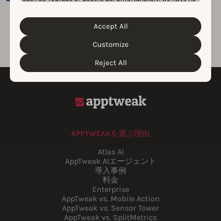
control over this, but you can choose whether to accept
them. For more information about the protection of your
personal data and the different cookies we use, please
Accept All
Cookie Policy
Privacy Policy
read our
&
. You can
customize your cookie settings and preferences by
Customize
clicking the “Customize” button.
Reject All
APPTWEAKを選ぶ理由
Atlas AI
AppTweak AIエージェント
導入事例
料金
Enterprise
AppTweak vs. Mobile Action
AppTweak vs. Sensor Tower
AppTweak vs. SplitMetrics