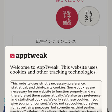
無料
デモ
トラ
をリ
イア
クエ
ルを
スト
開始
広告インテリジェンス
AppTweakのAPI
Welcome to AppTweak. This website uses
cookies and other tracking technologies.
Market Intelligence
This website uses strictly necessary, preference,
statistical, and third-party cookies. Some cookies are
necessary for our website to function properly, and we
therefore set them automatically. We also use preference
and statistical cookies. We only set these cookies if you
give your prior consent. We do not set cookies ourselves
for advertising purposes, but sometimes third parties
such as YouTube or Google do. Unfortunately, we have no