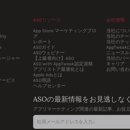
ASOリソース
会社情報
App Store マーケティングブロ
当社につい
ity
グ
当社のチー
性
レポート
当社のテッ
r
ASOガイド
AppTwea
e
ASOウェビナー
ニュースル
ネージャー
【上級者向け】ASO
当社のパー
ASO with AppTweak認定資格
キャリア
アプリストア最適化とは
お問い合わ
Apple Adsとは
サービス
ASO用語
ヘルプセンター
ASOの最新情報をお見逃しな
アプリマーケティング関連の最新記事、お役
社用メールアドレスを入力…