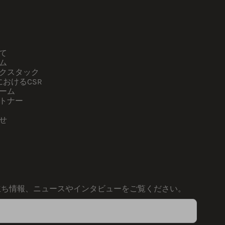
て
ム
クスタック
kにおけるCSR
ーム
トナー
せ
く
立ち情報、ニュースやインタビューをご覧ください。