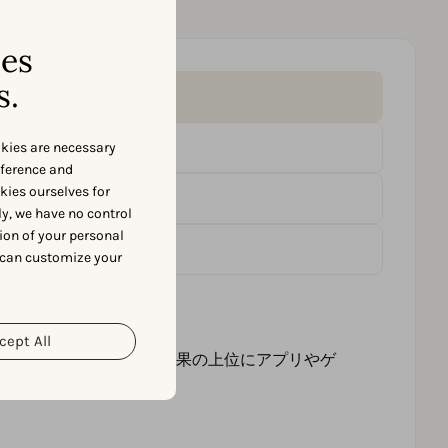
ses
s.
okies are necessary
eference and
okies ourselves for
y, we have no control
ion of your personal
 can customize your
cept All
て、アプリストアの検索結果の上位にアプリやゲ