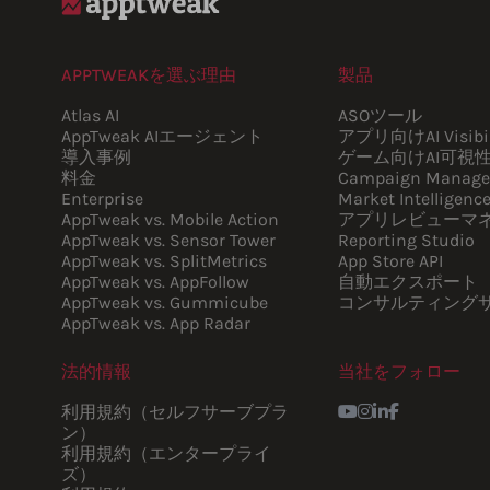
APPTWEAKを選ぶ理由
製品
Atlas AI
ASOツール
AppTweak AIエージェント
アプリ向けAI Visibil
導入事例
ゲーム向けAI可視
料金
Campaign Manage
Enterprise
Market Intelligenc
AppTweak vs. Mobile Action
アプリレビューマ
AppTweak vs. Sensor Tower
Reporting Studio
AppTweak vs. SplitMetrics
App Store API
AppTweak vs. AppFollow
自動エクスポート
AppTweak vs. Gummicube
コンサルティング
AppTweak vs. App Radar
法的情報
当社をフォロー
Youtube
Instagram
LinkedIn
Facebook
利用規約（セルフサーブプラ
ン）
利用規約（エンタープライ
ズ）