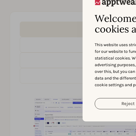
Welcome 
cookies a
This website uses stri
for our website to fu
statistical cookies. W
advertising purposes,
over this, but you ca
data and the differen
cookie settings and p
Reject 