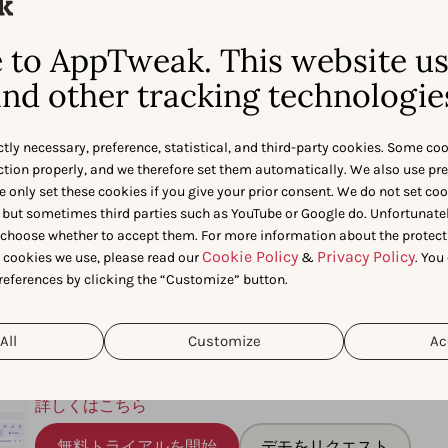
to AppTweak. This website u
nd other tracking technologie
ASOツール
広告インテリジェンス
ctly necessary, preference, statistical, and third-party cookies. Some co
nction properly, and we therefore set them automatically. We also use pr
e only set these cookies if you give your prior consent. We do not set co
AppTweakのAPI
 but sometimes third parties such as YouTube or Google do. Unfortunatel
n choose whether to accept them. For more information about the protect
Market Intelligence
Cookie Policy
Privacy Policy
t cookies we use, please read our
&
. You
references by clicking the “Customize” button.
ASOツール
All
Customize
Ac
高度なASO、キーワードリサーチ、監視ツールを使用し
ームを表示させます。
詳しくはこちら
無料トライアルを開始
デモをリクエスト