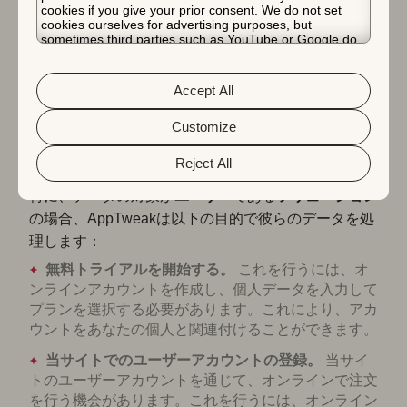
cookies if you give your prior consent. We do not set
サイトへの訪問の質を向上させるため、一部の個人デ
cookies ourselves for advertising purposes, but
ータを記憶できる特定のCookieを使用しています。
sometimes third parties such as YouTube or Google do.
Unfortunately, we have no control over this, but you can
ただし、長期的なCookieの使用は非常に限定的で
choose whether to accept them. For more information
about the protection of your personal data and the
す：
Accept All
different cookies we use, please read our
Cookie Policy
&
統計調査を実施するため。
Privacy Policy
. You can customize your cookie settings
and preferences by clicking the “Customize” button.
Customize
データ対象者が明示的に同意したその他の目的の
ため。
Reject All
特に、データの対象が
ユーザー
である
ソリューション
の場合、AppTweakは以下の目的で彼らのデータを処
理します：
無料トライアルを開始する。
これを行うには、オ
ンラインアカウントを作成し、個人データを入力して
プランを選択する必要があります。これにより、アカ
ウントをあなたの個人と関連付けることができます。
当サイトでのユーザーアカウントの登録。
当サイ
トのユーザーアカウントを通じて、オンラインで注文
を行う機会があります。これを行うには、オンライン