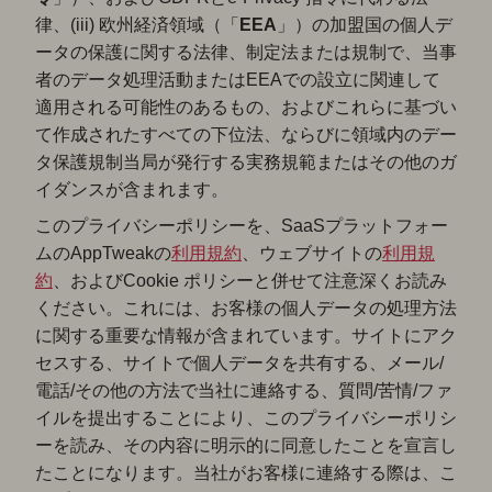
律、(iii) 欧州経済領域（「
EEA
」）の加盟国の個人デ
ータの保護に関する法律、制定法または規制で、当事
者のデータ処理活動またはEEAでの設立に関連して
適用される可能性のあるもの、およびこれらに基づい
て作成されたすべての下位法、ならびに領域内のデー
タ保護規制当局が発行する実務規範またはその他のガ
イダンスが含まれます。
このプライバシーポリシーを、SaaSプラットフォー
ムのAppTweakの
利用規約
、ウェブサイトの
利用規
約
、およびCookie ポリシーと併せて注意深くお読み
ください。これには、お客様の個人データの処理方法
に関する重要な情報が含まれています。サイトにアク
セスする、サイトで個人データを共有する、メール/
電話/その他の方法で当社に連絡する、質問/苦情/ファ
イルを提出することにより、このプライバシーポリシ
ーを読み、その内容に明示的に同意したことを宣言し
たことになります。当社がお客様に連絡する際は、こ