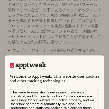
ド可能なコンテンツフォーム、問い合わせフォーム、
登録フォームなど）の下にあるチェックボックスにチ
ェックを入れることで、AppTweakの月刊ニュースレ
ターを購読する機会を提供しています。これにより、
プロモーションオファーや製品/機能のリリース情報
を受け取り、ASOに関するヒントを得て、次回のウ
ェビナーやイベントについて知ることができます。こ
の処理はあなたの同意に基づいています。
ウェビナーやイベントの招待状を送信するため。
データ対象者がメッセージを受信できるようにす
るため。
サイトのアップグレードや機能に関する情報を提
Welcome to AppTweak. This website uses cookies
供するため。
and other tracking technologies.
さらに、
This website uses strictly necessary, preference,
サイト使用時のユーザー体験をパーソナライズ
statistical, and third-party cookies. Some cookies are
し、サイトの使用を容易にし、サイトのコンテンツを
necessary for our website to function properly, and we
therefore set them automatically. We also use
分析、適応、強化するため。
preference and statistical cookies. We only set these