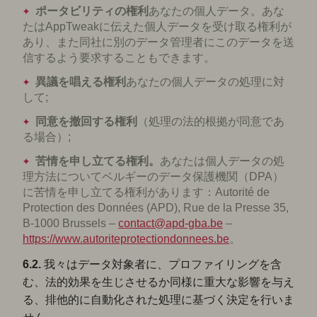
ポータビリティの権利
あなたの個人データ。あな
たはAppTweakに伝えた個人データを受け取る権利が
あり、また同社に別のデータ管理者にこのデータを送
信するよう要求することもできます。
異議を唱える権利
あなたの個人データの処理に対
して;
同意を撤回する権利
（処理の法的根拠が同意であ
る場合）;
苦情を申し立てる権利。
あなたは個人データの処
理方法についてベルギーのデータ保護機関（DPA）
に苦情を申し立てる権利があります：Autorité de
Protection des Données (APD), Rue de la Presse 35,
B-1000 Brussels –
contact@apd-gba.be
–
https://www.autoriteprotectiondonnees.be
。
6.2.
我々はデータ対象者に、プロファイリングを含
む、法的効果を生じさせるか同様に重大な影響を与え
る、排他的に自動化された処理に基づく決定を行いま