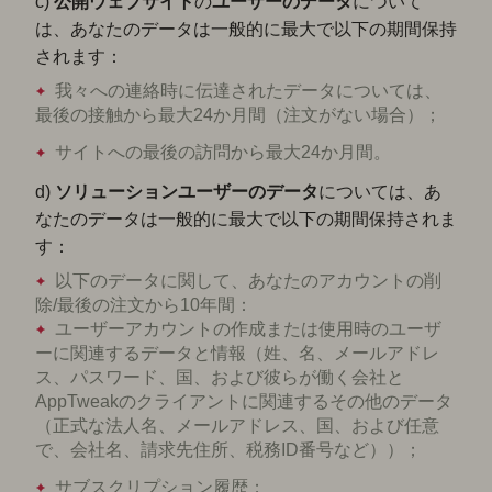
c)
公開ウェブサイト
の
ユーザーのデータ
について
は、あなたのデータは一般的に最大で以下の期間保持
されます：
我々への連絡時に伝達されたデータについては、
最後の接触から最大24か月間（注文がない場合）；
サイトへの最後の訪問から最大24か月間。
d)
ソリューションユーザーのデータ
については、あ
なたのデータは一般的に最大で以下の期間保持されま
す：
以下のデータに関して、あなたのアカウントの削
除/最後の注文から10年間：
ユーザーアカウントの作成または使用時のユーザ
ーに関連するデータと情報（姓、名、メールアドレ
ス、パスワード、国、および彼らが働く会社と
AppTweakのクライアントに関連するその他のデータ
（正式な法人名、メールアドレス、国、および任意
で、会社名、請求先住所、税務ID番号など））；
サブスクリプション履歴；