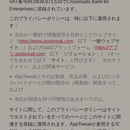
VAT番号BE0839.873.510でCrossroads Bank for
Enterprisesに登録されています。
このプライバシーポリシーは、特に以下に適用されま
す：
当社の一般的で情報提供を目的としたウェブサイ
ト（
https://www.apptweak.com
、以下「
一般
ウェブサ
イト
」）およびSaaSプラットフォーム（
https://アプ
リ.apptweak.com
、以下「
ソリューション
」）（すべ
てを合わせて以下「
サイト
」と呼びます）、そのサブ
ドメイン、および関連サービス;
AppTweakとそのお客様、見込み客、およびビジネ
スパートナーとの間の既存の（商業的）関係すべて、
および
当社が関係を持つ可能性のあるすべての人。
サイトに関して、このプライバシーポリシーはサイト
でホストされているすべてのページとこのサイトに関
連する登録に適用されます。AppTweakが参照する可