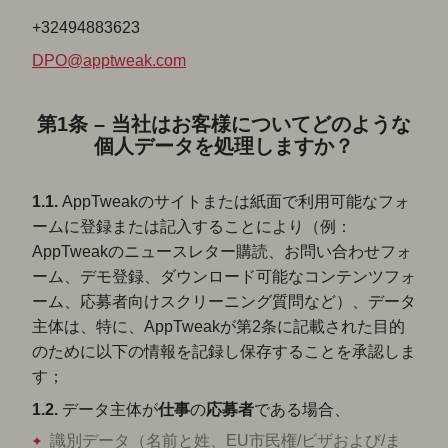
+32494883623
DPO@apptweak.com
第1条 – 当社はお客様についてどのような
個人データを処理しますか？
1.1.
AppTweakのサイトまたは紙面で利用可能なフォ
ームに登録または記入することにより（例：
AppTweakのニュースレター購読、お問い合わせフォ
ーム、デモ登録、ダウンロード可能なコンテンツフォ
ーム、応募者向けスクリーニング質問など）、データ
主体は、特に、AppTweakが第2条に記載された目的
のために以下の情報を記録し保存することを承認しま
す；
1.2.
データ主体が
仕事
の
応募者
である場合、
識別データ（名前と姓、EU市民権/ビザおよび/ま