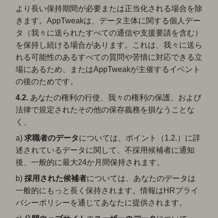
より長い保持期間が必要または正当化される場合を除
きます。AppTweakは、データ主体に関する個人デー
タ（我々に送られたすべての通信や支援要請を含む）
を保持し続ける場合があります。これは、我々に送ら
れる可能性のあるすべての質問や苦情に対応できる立
場にあるため、またはAppTweakが主催するイベント
の後のためです。
4.2.
あなたの権利の行使、我々の権利の保護、および
法律で規定されたその他の保存義務を損なうことな
く、
a)
求職者のデータ
については、ポイント（1.2.）に詳
述されているデータに関して、不採用候補者に通知
後、一般的に最大24か月間保持されます。
b)
採用された候補者
については、あなたのデータは
一般的にもっと長く保持されます。情報はHRプライ
バシーポリシーを通じてあなたに提供されます。