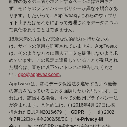
能性のある第三者がホストするページには適用され
ず、それらのプライバシーポリシーが異なる場合があ
ります。したがって、AppTweakはこれらのウェブサ
イト上またはそれらによって処理されるデータについ
て責任を負うことはできません。
18歳未満の方および完全な法的能力を持たない方
は、サイトの使用を許可されていません。AppTweak
は、そのような方々に個人データを提供しないよう求
めています。この規定に違反していることが発見され
た場合は、直ちに以下のアドレスに報告してくださ
い：
dpo@apptweak.com
。
AppTweakは、常にデータ保護法を遵守するよう最善
の努力を払っていることを強調したいと思います。こ
れには、該当する場合、すべての欧州プライバシー法
が含まれます。具体的には、(i) 2016年4月 27日に採
択されたEU規則2016/679（「
GDPR
」）、(ii) 2002
年7月12日の指令2002/58/EC（「
e-Privacy 指
令
」）、およびGDPRとe-Privacy 指令に代わる法