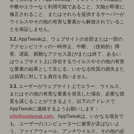
中断やエラーなく利用可能であること、欠陥が即座に
修正されること、またはそれらを提供するサーバーが
ウイルスやその他の有害な要素から解放されているこ
とを保証しません。
3.2.
AppTweakは、ウェブサイトの全部または一部の
アクセシビリティの一時停止、中断、（技術的）障
害、遅延、困難なアクセス及び/または終了、あるい
はウェブサイト上に存在するウイルスやその他の有害
な要素の結果として生じる、いかなる性質の損失また
は損害に対しても責任を負いません。
3.3.
ユーザーがウェブサイト上でエラー、ウイルス、
またはその他の有害な要素を発見した場合、必要な措
置を講じることができるよう、以下のアドレスで
AppTweakに連絡するようお願いします：
info@apptweak.com
。AppTweakは、いかなる場合で
も、ユーザーのコンピューターに被害が及ばないよ
う、ファイアウォール、アンチウイルス、その他の必