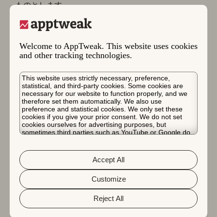
ものとします。
a) データ保護法（以下、「
データ保護法
」とする；
該当する場合は欧州プライバシー法を意味し、(i)
Welcome to AppTweak. This website uses cookies
2016年4月 27日に採択されたEU規則
and other tracking technologies.
2016/679（「
GDPR
」）、(ii) 2002年7月12日の指令
2002/58/EC（「
e-Privacy 指令
」）、およびGDPRと
This website uses strictly necessary, preference,
e-Privacy 指令に代わる法律、(iii) 欧州経済領域
statistical, and third-party cookies. Some cookies are
necessary for our website to function properly, and we
（「
EEA
」）加盟国の個人データの保護に関する法
therefore set them automatically. We also use
律、規則、規制であって、当事者のいずれかのデータ
preference and statistical cookies. We only set these
cookies if you give your prior consent. We do not set
処理活動またはEEAでの設立に適用される可能性が
cookies ourselves for advertising purposes, but
あるもの、およびこれらに基づく全ての下位法令、な
sometimes third parties such as YouTube or Google do.
Unfortunately, we have no control over this, but you can
らびに領域内のデータ保護規制当局が発行する実務規
choose whether to accept them. For more information
範またはその他のガイダンスを含む）に従い、そして
about the protection of your personal data and the
Accept All
different cookies we use, please read our
Cookie Policy
b) 次のリンクをクリックして利用可能な当社のプラ
&
Privacy Policy
. You can customize your cookie settings
and preferences by clicking the “Customize” button.
Customize
イバシーポリシーに詳述された条件の下で：
プライバ
シーポリシー
。
Reject All
7.2.
ウェブサイトへのアクセスとナビゲーションを簡