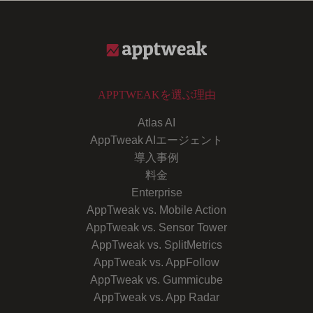
APPTWEAKを選ぶ理由
Atlas AI
AppTweak AIエージェント
導入事例
料金
Enterprise
AppTweak vs. Mobile Action
AppTweak vs. Sensor Tower
AppTweak vs. SplitMetrics
AppTweak vs. AppFollow
AppTweak vs. Gummicube
AppTweak vs. App Radar