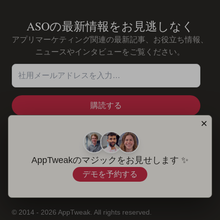
ASOの最新情報をお見逃しなく
アプリマーケティング関連の最新記事、お役立ち情報、
ニュースやインタビューをご覧ください。
社用メールアドレスを入力…
✕
ソリューション
AppTweakのマジックをお見せします ✨
デモを予約する
© 2014 - 2026 AppTweak. All rights reserved.