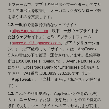
トフォームで、アプリの開発者やマーケターがアプリ
ストア露出度を改善し、オーガニックダウンロード数
を増やすのを支援します。
1.2.
一般的で情報提供的なウェブサイト
（
https://apptweak.com
、以下「
一般
ウェブサイトま
たはウェブサイト
」）とSaaSプラットフォーム
（
https://アプリ.apptweak.com
、以下「
ソリューショ
ン
」）（以下総称して「
サイト
」）は、AppTweak
S.A.の責任の下で管理・運営されています。登録事務
所は1050 Brussels（Belgium）、Avenue Louise 235
にあり、Crossroads Bank for Enterprisesに登録され
ており、VAT番号はBE0839.873.510です（以下
「
AppTweak
」、「
当社
」または「
私たち
」と呼びま
す）。
1.3.
これらの利用規約は、AppTweakと任意の（法）
人（「
ユーザー
」または「
あなた
」）との間の特定の
条件であり、ウェブサイトへのアクセスおよび使用、