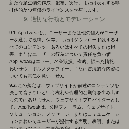
新たな派生物の作成、配布、実行、または表示する非
排他的かつ無償のライセンスを付与します。
9. 適切な行動とモデレーション
9.1.
AppTweakは、ユーザーまたは他の個人がユーザ
ーを通じて投稿、保存、またはダウンロード数するす
べてのコンテンツ、あるいはすべての損失または損
害、またはユーザーの行為について責任を負わず、
AppTweakはエラー、名誉毀損、省略、誤った情報、
わいせつ、ポルノグラフィー、または冒涜的な内容に
ついても責任を負いません。
9.2.
この規定は、ウェブサイトが前述のコンテンツを
決して含まないという権利や合理的な期待を生み出す
ものではありません。ウェブサイトプロバイダーとし
て、AppTweakは、公開フォーラム、ウェブサイト、
ソリューション、メッセージ、またはコミュニケーシ
ョンにおいてユーザーが提供する声明、表明、または
コンテンツについて責任を負いません。