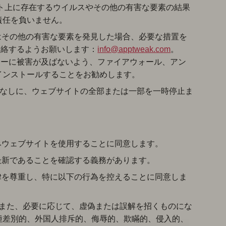
ト上に存在するウイルスやその他の有害な要素の結果
責任を負いません。
はその他の有害な要素を発見した場合、必要な措置を
に連絡するようお願いします：
info@apptweak.com
。
ーターに被害が及ばないよう、ファイアウォール、アン
インストールすることをお勧めします。
通知なしに、ウェブサイトの全部または一部を一時停止ま
みウェブサイトを使用することに同意します。
最新であることを確認する義務があります。
律を尊重し、特に以下の行為を控えることに同意しま
と（また、必要に応じて、虚偽または誤解を招くものにな
種差別的、外国人排斥的、侮辱的、欺瞞的、侵入的、