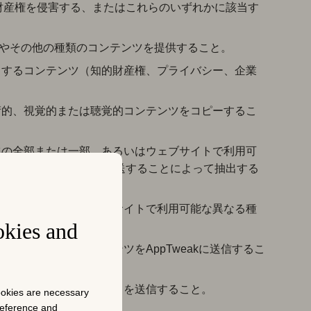
財産権を侵害する、またはこれらのいずれかに該当す
レスやその他の種類のコンテンツを提供すること。
りするコンテンツ（知的財産権、プライバシー、企業
術的、視覚的または聴覚的コンテンツをコピーするこ
ツの全部または一部、あるいはウェブサイトで利用可
恒久的または一時的に転送することによって抽出する
は一部、あるいはウェブサイトで利用可能な異なる種
okies and
すること。
トを参照するコンテンツをAppTweakに送信するこ
たは類似の詐欺的プロセスを送信すること。
cookies are necessary
preference and