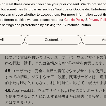
– 文書やマルチメディアの技術的保護手段を回避すること
e only set these cookies if you give your prior consent. We do not set c
– コンピューターウイルス、ランサムウェア、大量メール
, but sometimes third parties such as YouTube or Google do. Unfortuna
悪影響を与える可能性のある行動を取ること。
t you can choose whether to accept them. For more information about th
 different cookies we use, please read our
Cookie Policy
&
Privacy Poli
– ウェブサイトの（一部）または適切な機能のために使用
 settings and preferences by clicking the “Customize” button.
不正アクセスを取得（または取得を試みる）こと。
– 偽名、仮名を使用すること、または他人もしくは企業の
All
Customize
Ac
– これらの利用規約に記載されている目的以外の目的でウ
4.4.
AppTweakは、ユーザーによる利用規約、プライバシー
について責任を負いません。ユーザーは、ウェブサイトの
ゆる行動、請求、または苦情からAppTweakを免責します
4.5.
ユーザーは、完全に自己の責任でウェブサイトを使用
すべての情報、ソフトウェア、設備、関連サービスは、適
的または暗示的）もなく、利用可能性に応じて「現状のま
4.6.
AppTweakは、ウェブサイトおよびそのコンポーネ
を使用できないことに起因する損失または損害（直接的、
とはできません。