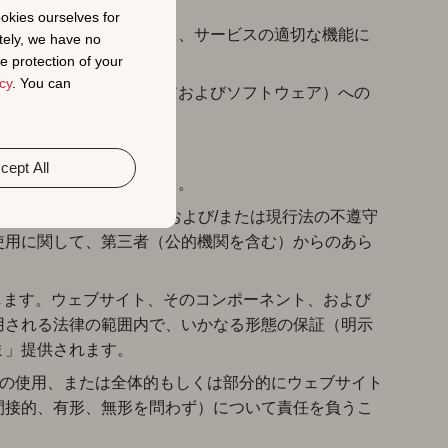
。
ookies ourselves for
送信を含む、ウェブサイト、サービスの適切な機能に
tely, we have no
e protection of your
cy
. You can
される機器（ハードウェアおよびソフトウェア）への
身元を使用すること。
cept All
ェブサイトを使用すること。
及びCookie ポリシー、および/または現行法の不遵守
使用に関して、第三者（公的機関を含む）からのあら
。
します。ウェブサイト、そのコンポーネント、および
用される法律の範囲内で、いかなる形態の保証（明示
ま」提供されます。
ントの使用、または全体的もしくは部分的にウェブサイト
間接的、有形、無形を問わず）について責任を負うこ