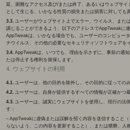
延、困難なアクセス及び/または終了、あるいはウェブサイ
として生じる、いかなる性質の損失または損害に対しても
3.3.
ユーザーがウェブサイト上でエラー、ウイルス、また
講じることができるよう、以下のアドレスでAppTweak
AppTweakは、いかなる場合でも、ユーザーのコンピュ
チウイルス、その他の必要なセキュリティソフトウェアを
3.4.
AppTweakは、いつでも、理由を示さずに、事前の
たは停止する権利を留保します。
4. ウェブサイトの利用
4.1.
ユーザーは、他の目的を除外し、その目的に従っての
4.2.
ユーザーは、自身が提供するすべての情報が正確かつ
4.3.
ユーザーは、誠実にウェブサイトを使用し、現行の法
す：
– AppTweakに虚偽または誤解を招く内容を送信するこ
らないよう、この内容を更新すること）、または猥褻、人