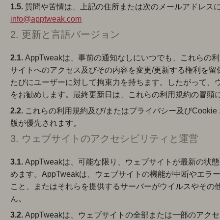
1.5.
質問や苦情は、上記の住所または次のメールアドレスにA
info@apptweak.com
2. 更新と言語バージョン
2.1.
AppTweakは、事前の通知なしにいつでも、これらの利
サイトへのアクセス及びその内容を変更/更新する権利を留
たびにユーザーに対して拘束力を持ちます。したがって、
をお勧めします。最終更新日は、これらの利用規約の冒頭
2.2.
これらの利用規約及び/またはプライバシー及びCook
版が優先されます。
3. ウェブサイトのアクセシビリティと運営
3.1.
AppTweakは、可能な限り、ウェブサイトが最新の
めます。AppTweakは、ウェブサイトの機能が中断やエ
こと、またはそれらを提供するサーバーがウイルスやその
ん。
3.2.
AppTweakは、ウェブサイトの全部または一部のア