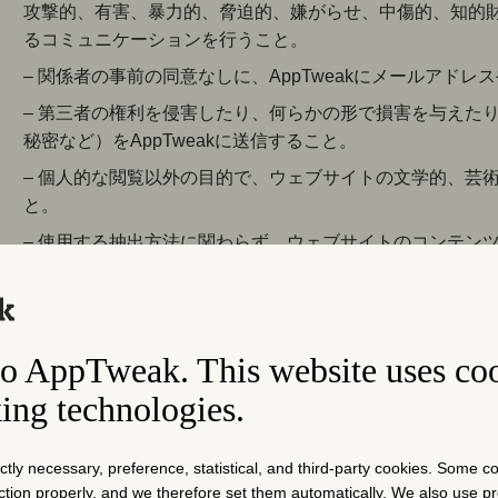
攻撃的、有害、暴力的、脅迫的、嫌がらせ、中傷的、知的
るコミュニケーションを行うこと。
– 関係者の事前の同意なしに、AppTweakにメールアド
– 第三者の権利を侵害したり、何らかの形で損害を与えた
秘密など）をAppTweakに送信すること。
– 個人的な閲覧以外の目的で、ウェブサイトの文学的、芸
と。
– 使用する抽出方法に関わらず、ウェブサイトのコンテン
能な一つまたは複数の種類のデータの全部または一部を、
こと。
– 形式に関わらず、ウェブサイトのコンテンツの全部また
o AppTweak. This website uses co
類のデータの全部または一部を、公開処分を通じて再利用
king technologies.
– 違法なウェブサイトや不適切なコンテンツを含むウェブサイ
と。
– ウェブサイトを使用して、迷惑なスパム、ねずみ講、ま
ictly necessary, preference, statistical, and third-party cookies. Some 
nction properly, and we therefore set them automatically. We also use 