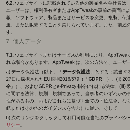
6.2.
ウェブサイトに記載されている他の製品名や会社名は
ユーザーは、権利保有者またはAppTweakの事前の書面
報、ソフトウェア、製品またはサービスを変更、複製、伝
渡、または販売することを禁じられています。また、前述
す。
7. 個人データ
7.1.
ウェブサイトまたはサービスの利用により、AppTwe
れる場合があります。AppTweak は、次の方法で、ユ
a) データ保護法（以下、「
データ保護法
」とする；該当する
27日に採択されたEU規則2016/679（「
GDPR
」）、(ii) 2
令
」）、およびGDPRとe-Privacy 指令に代わる法律、(iii
に関する法律、規則、規制であって、当事者のいずれかのデ
性があるもの、およびこれらに基づく全ての下位法令、な
範またはその他のガイダンスを含む）に従い、そして
b) 次のリンクをクリックして利用可能な当社のプライバ
リシー
。