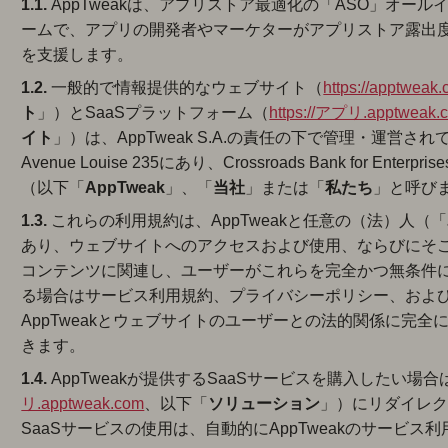
1.1.
AppTweakは、アプリストア最適化の「ASO」オールインワンS
ームで、アプリの開発者やマーケターがアプリストア露出
を支援します。
1.2.
一般的で情報提供的なウェブサイト（
https://apptweak
ト
」）とSaaSプラットフォーム（
https://アプリ.apptweak.
イト
」）は、AppTweak S.A.の責任の下で管理・運営されてい
Avenue Louise 235にあり、Crossroads Bank for En
（以下「
AppTweak
」、「
当社
」または「
私たち
」と呼び
1.3.
これらの利用規約は、AppTweakと任意の（法）人（「
あり、ウェブサイトへのアクセスおよび使用、ならびにそ
コンテンツに関連し、ユーザーがこれらを完全かつ無条件
る場合はサービス利用規約、プライバシーポリシー、およびC
AppTweakとウェブサイトのユーザーとの法的関係に完
きます。
1.4.
AppTweakが提供するSaaSサービスを購入したい場
リ.apptweak.com
、以下「
ソリューション
」）にリダイレ
SaaSサービスの使用は、自動的にAppTweakのサービ