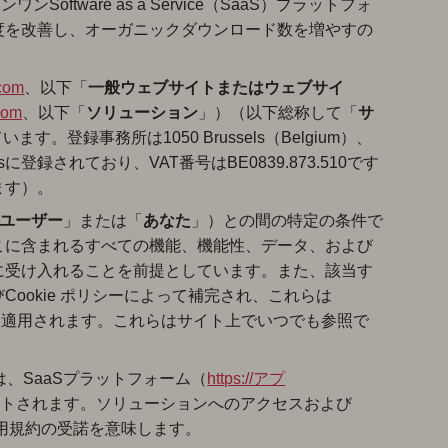
oftware as a Service（SaaS）プラットフォ
度を改善し、オーガニックダウンロード数を増やすの
.com
、以下「
一般
ウェブサイトまたはウェブサイ
com
、以下「
ソリューション
」）（以下総称して「
サ
ます。登録事務所は1050 Brussels（Belgium）、
terprisesに登録されており、VAT番号はBE0839.873.510です
ます）。
ユーザー
」または「
あなた
」）との間の特定の条件で
こに含まれるすべての機能、機能性、データ、および
に受け入れることを前提としています。また、該当す
ookie ポリシーによって補完され、これらは
全に適用されます。これらはサイト上でいつでも参照で
合は、SaaSプラットフォーム（
https://アプ
クトされます。ソリューションへのアクセスおよび
ス利用規約の受諾を意味します。