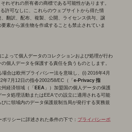
、それぞれの所有者の商標である可能性があります。
による許可なしに、これらのウェブサイトから得た情
達、翻訳、配布、複製、公開、ライセンス供与、譲
の要素から派生物を作成することも禁止されていま
akによって個人データのコレクションおよび処理が行わ
ーザーの個人データを保護する責任を負うものとします。
場合は欧州プライバシー法を意味し、(i) 2016年4月
002年7月12日の指令2002/58/EC（「
e-Privacy 指
) 欧州経済領域（「
EEA
」）加盟国の個人データの保護
ータ処理活動またはEEAでの設立に適用される可能
らびに領域内のデータ保護規制当局が発行する実務規
シーポリシーに詳述された条件の下で：
プライバシーポ