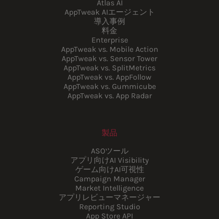
Atlas AI
AppTweak AIエージェント
導入事例
料金
Enterprise
AppTweak vs. Mobile Action
AppTweak vs. Sensor Tower
AppTweak vs. SplitMetrics
AppTweak vs. AppFollow
AppTweak vs. Gummicube
AppTweak vs. App Radar
製品
ASOツール
アプリ向けAI Visibility
ゲーム向けAI可視性
Campaign Manager
Market Intelligence
アプリレビューマネージャー
Reporting Studio
App Store API