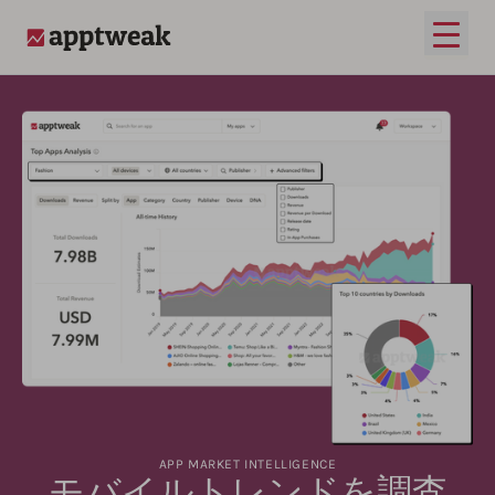
メイ
AppTweak
APP MARKET INTELLIGENCE
モバイルトレンドを調査