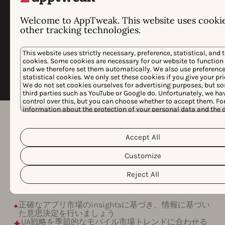
すか？ AppTweakは、2,000以上の実際の連携データに
基づくディープラーニングモデルを活用し、正確なカ
Welcome to AppTweak. This website uses cooki
テゴリ、国、季節のトレンドを提供します。
other tracking technologies.
This website uses strictly necessary, preference, statistical, and 
cookies. Some cookies are necessary for our website to function 
全ストーリーを読む
and we therefore set them automatically. We also use preferenc
statistical cookies. We only set these cookies if you give your pr
We do not set cookies ourselves for advertising purposes, but 
third parties such as YouTube or Google do. Unfortunately, we ha
control over this, but you can choose whether to accept them. F
information about the protection of your personal data and the d
Cookie Policy
Privacy Poli
cookies we use, please read our
&
customize your cookie settings and preferences by clicking the
button.
Accept All
さらにダウンロード数を増
Customize
やす準備はできています
か？
Reject All
正確なアプリ市場のinsightsに基づき、情報に基づい
た意思決定を行いましょう
UA戦略を季節的なモバイル市場トレンドに合わせる