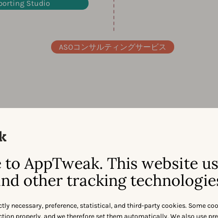
porting Studio
ASOコンサルティングサービス
to AppTweak. This website u
nd other tracking technologie
のトップクラ
ctly necessary, preference, statistical, and third-party cookies. Some co
nction properly, and we therefore set them automatically. We also use pr