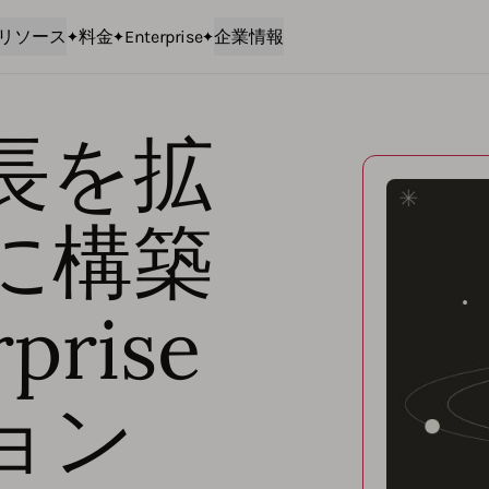
リソース
料金
Enterprise
企業情報
長を拡
に構築
prise
ョン