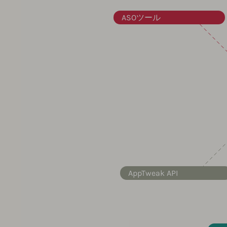
ASOツール
AppTweak API