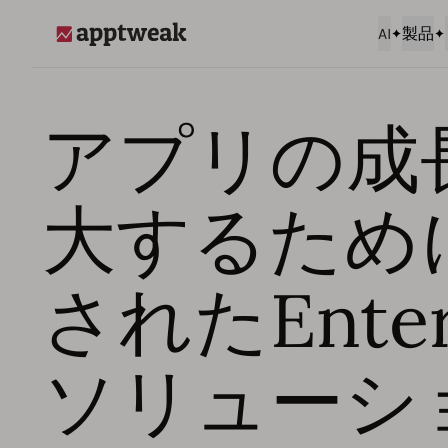
AI
製品
AppTweak
アプリの成
大するため
されたEnter
ソリューシ