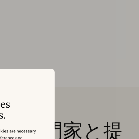
ses
s.
スの専門家と提
okies are necessary
eference and