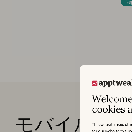
Re
Welcome 
cookies a
モバイル業界
This website uses stri
for our website to fu