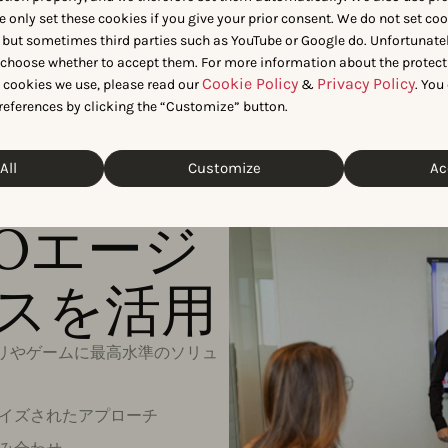
携
e only set these cookies if you give your prior consent. We do not set co
 but sometimes third parties such as YouTube or Google do. Unfortunatel
n choose whether to accept them. For more information about the protect
Cookie Policy
Privacy Policy
t cookies we use, please read our
&
. You
references by clicking the “Customize” button.
All
Customize
Ac
SOエージ
スを活用
リやゲームに最高水準のソリュ
イズされたアプローチ