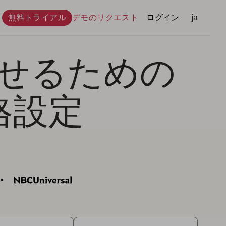
無料トライアル
デモのリクエスト
ログイン
言語
ja
せるための
格設定