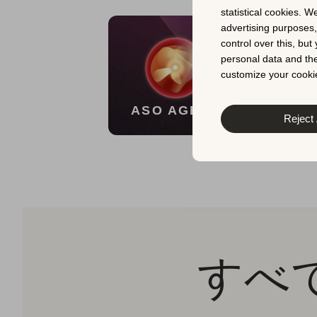
statistical cookies. W
advertising purposes
10時間
control over this, bu
personal data and the
ASO Agent
customize your cookie
詳細はこちら
ASO AGENT
Reject 
すべ