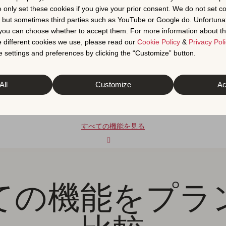
e only set these cookies if you give your prior consent. We do not set c
, but sometimes third parties such as YouTube or Google do. Unfortuna
かかっていた作業が、今では10
t you can choose whether to accept them. For more information about th
 different cookies we use, please read our
Cookie Policy
&
Privacy Poli
でパフォーマンスを監査し、見逃しているキーワード機会を見つけ
 settings and preferences by clicking the “Customize” button.
All
Customize
Ac
すべての機能を見る
ての機能をプラ