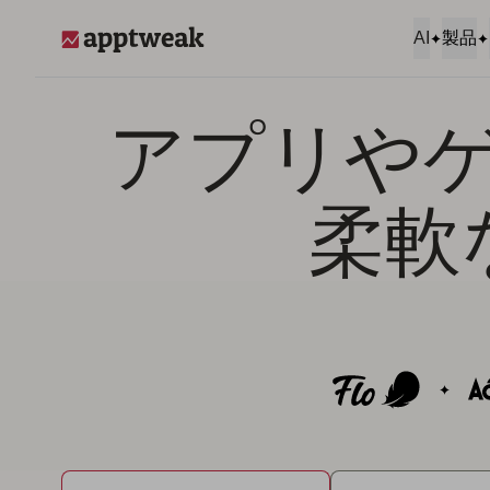
コンテンツへスキップ
AI
製品
AppTweak
アプリや
柔軟