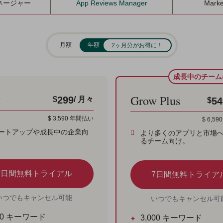
ネージャー
App Reviews Manager
Marke
月額
年額
2ヶ月分がお得に！
成長中のチーム
w
Grow Plus
299
$
/ 月々
54
$
$
3,590
年間払い
$
6,590
ートアップや成長中の企業向
より多くのアプリと市場
るチーム向け。
7日間無料トライアル
7日間無料トライア
いつでもキャンセル可能
いつでもキャンセル可
0
キーワード
3,000
キーワード