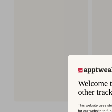
Welcome t
other trac
This website uses str
for our website to fu