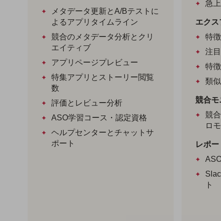
急上
メタデータ更新とA/Bテストに
よるアプリタイムライン
エクス
競合のメタデータ分析とクリ
特徴
エイティブ
注目
アプリページプレビュー
特徴
特集アプリとストーリー閲覧
類似
数
競合モ
評価とレビュー分析
競合
ASO学習コース・認定資格
ロモ
ヘルプセンターとチャットサ
ポート
レポー
AS
Sl
ト