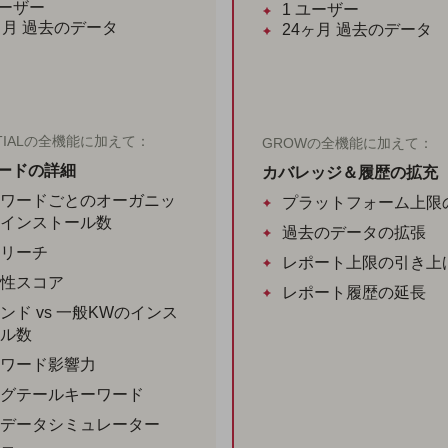
ーザー
1
ユーザー
ヶ月
過去のデータ
24ヶ月
過去のデータ
NTIALの全機能に加えて：
GROWの全機能に加えて：
ードの詳細
カバレッジ＆履歴の拡充
ワードごとのオーガニッ
プラットフォーム上限
インストール数
過去のデータの拡張
リーチ
レポート上限の引き上
性スコア
レポート履歴の延長
ンド vs 一般KWのインス
ル数
ワード影響力
グテールキーワード
データシミュレーター