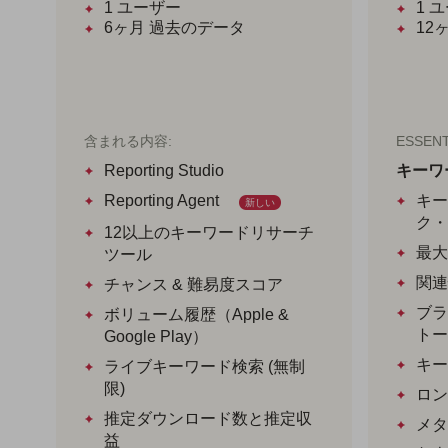
1
ユーザー
1
ユ
6ヶ月
過去のデータ
12
含まれる内容:
ESSE
Reporting Studio
キーワ
Reporting Agent
キー
新しい
ク・
12以上のキーワードリサーチ
最大
ツール
関連
チャンス & 難易度スコア
ブラ
ボリューム履歴（Apple &
トー
Google Play）
キー
ライブキーワード検索 (無制
限)
ロン
推定ダウンロード数と推定収
メタ
益