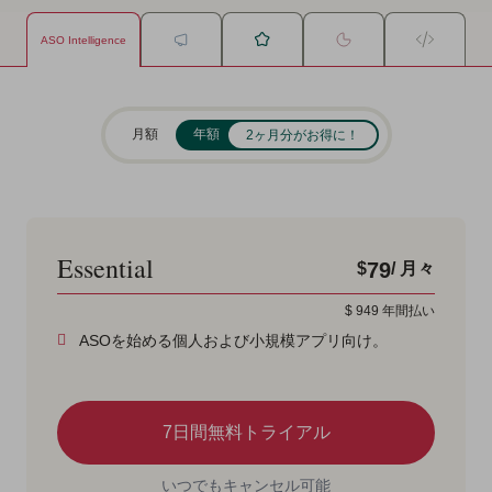
ASO Intelligence
月額
年額
2ヶ月分がお得に！
Essential
79
$
/ 月々
$
949
年間払い
ASOを始める個人および小規模アプリ向け。
7日間無料トライアル
いつでもキャンセル可能