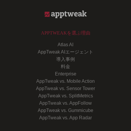
APPTWEAKを選ぶ理由
Atlas AI
AppTweak AIエージェント
導入事例
料金
Enterprise
AppTweak vs. Mobile Action
AppTweak vs. Sensor Tower
AppTweak vs. SplitMetrics
AppTweak vs. AppFollow
AppTweak vs. Gummicube
AppTweak vs. App Radar