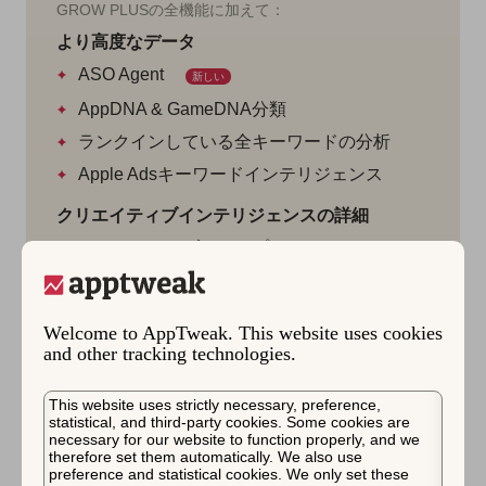
GROW PLUSの全機能に加えて：
より高度なデータ
ASO Agent
新しい
AppDNA & GameDNA分類
ランクインしている全キーワードの分析
Apple Adsキーワードインテリジェンス
クリエイティブインテリジェンスの詳細
クリエイティブエクスプローラー
CPP & CSL Explorer
アプリ内イベントエクスプローラー
Welcome to AppTweak. This website uses cookies
ローカライゼーションインサイト
and other tracking technologies.
スクリーンショットの翻訳
This website uses strictly necessary, preference,
レポートの詳細：
statistical, and third-party cookies. Some cookies are
necessary for our website to function properly, and we
増分分析
therefore set them automatically. We also use
preference and statistical cookies. We only set these
グローバル分析