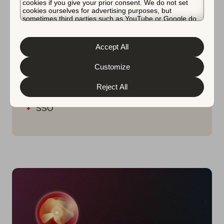
cookies if you give your prior consent. We do not set
cookies ourselves for advertising purposes, but
チームワークの詳細
sometimes third parties such as YouTube or Google do.
Unfortunately, we have no control over this, but you can
ムードボード
choose whether to accept them. For more information
about the protection of your personal data and the
Accept All
チーム用ワークスペース
different cookies we use, please read our
Cookie Policy
&
Privacy Policy
. You can customize your cookie settings
コンサルティングサービスへのアクセス
and preferences by clicking the “Customize” button.
Customize
専任のアカウントマネージャー
Reject All
Slackサポート
SSO