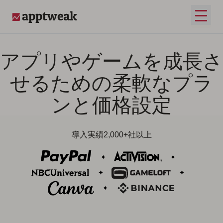
コンテンツへスキップ
メイ
AppTweak
アプリやゲームを成長さ
せるための柔軟なプラ
ンと価格設定
導入実績2,000+社以上