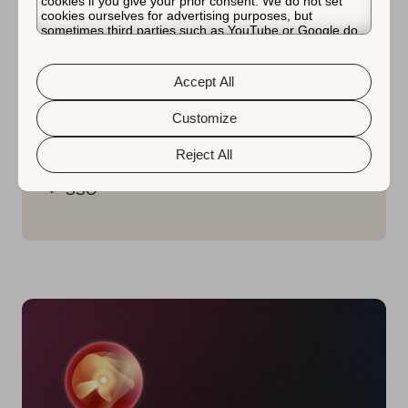
cookies if you give your prior consent. We do not set
cookies ourselves for advertising purposes, but
チームワークの詳細
sometimes third parties such as YouTube or Google do.
Unfortunately, we have no control over this, but you can
ムードボード
choose whether to accept them. For more information
about the protection of your personal data and the
チーム用ワークスペース
Accept All
different cookies we use, please read our
Cookie Policy
&
Privacy Policy
. You can customize your cookie settings
コンサルティングサービスへのアクセス
and preferences by clicking the “Customize” button.
Customize
専任のアカウントマネージャー
Reject All
Slackサポート
SSO