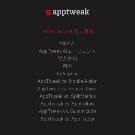
APPTWEAKを選ぶ理由
Atlas AI
AppTweak AIエージェント
導入事例
料金
Enterprise
AppTweak vs. Mobile Action
AppTweak vs. Sensor Tower
AppTweak vs. SplitMetrics
AppTweak vs. AppFollow
AppTweak vs. Gummicube
AppTweak vs. App Radar