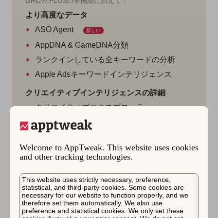
GROW PLUSの全機能に加えて：
より高度なデータ
ASO Agent
新しい
AppDNA & GameDNA分類
ランクインしている全キーワードの分析
Apple Adsキーワードインテリジェンス
クリエイティブインテリジェンスの詳細
クリエイティブエクスプローラー
CPP & CSL Explorer
アプリ内イベントエクスプローラー
Welcome to AppTweak. This website uses cookies
ローカライゼーションインサイト
and other tracking technologies.
スクリーンショットの翻訳
This website uses strictly necessary, preference,
レポートの詳細：
statistical, and third-party cookies. Some cookies are
necessary for our website to function properly, and we
増分分析
therefore set them automatically. We also use
preference and statistical cookies. We only set these
グローバル分析