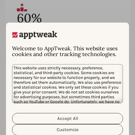
60%
売上上位のゲーム
がAppTweak
を選択
Welcome to AppTweak. This website uses
cookies and other tracking technologies.
This website uses strictly necessary, preference,
4.7
statistical, and third-party cookies. Some cookies are
necessary for our website to function properly, and we
therefore set them automatically. We also use preference
G2の180件以上のレビューに基
and statistical cookies. We only set these cookies if you
give your prior consent. We do not set cookies ourselves
づく
平均評価
for advertising purposes, but sometimes third parties
such as YouTube or Google do. Unfortunately, we have no
control over this, but you can choose whether to accept
them. For more information about the protection of your
personal data and the different cookies we use, please
Accept All
Cookie Policy
Privacy Policy
read our
&
. You can
customize your cookie settings and preferences by
Customize
clicking the “Customize” button.