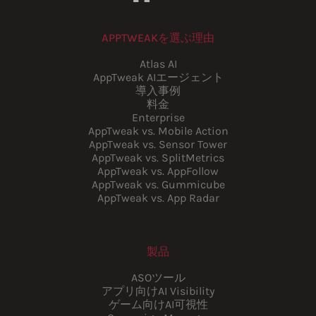
APPTWEAKを選ぶ理由
Atlas AI
AppTweak AIエージェント
導入事例
料金
Enterprise
AppTweak vs. Mobile Action
AppTweak vs. Sensor Tower
AppTweak vs. SplitMetrics
AppTweak vs. AppFollow
AppTweak vs. Gummicube
AppTweak vs. App Radar
製品
ASOツール
アプリ向けAI Visibility
ゲーム向けAI可視性