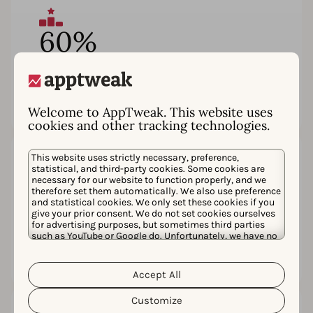
60%
売上上位のゲーム
がAppTweak
を選択
Welcome to AppTweak. This website uses
cookies and other tracking technologies.
This website uses strictly necessary, preference,
4.7
statistical, and third-party cookies. Some cookies are
necessary for our website to function properly, and we
therefore set them automatically. We also use preference
G2の180件以上のレビューに基
and statistical cookies. We only set these cookies if you
give your prior consent. We do not set cookies ourselves
づく
平均評価
for advertising purposes, but sometimes third parties
such as YouTube or Google do. Unfortunately, we have no
control over this, but you can choose whether to accept
them. For more information about the protection of your
personal data and the different cookies we use, please
Accept All
Cookie Policy
Privacy Policy
read our
&
. You can
customize your cookie settings and preferences by
Customize
clicking the “Customize” button.