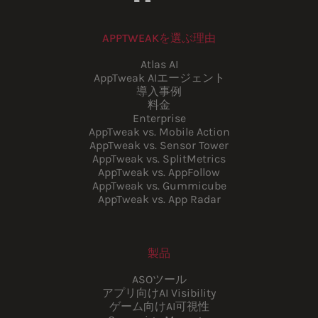
APPTWEAKを選ぶ理由
Atlas AI
AppTweak AIエージェント
導入事例
料金
Enterprise
AppTweak vs. Mobile Action
AppTweak vs. Sensor Tower
AppTweak vs. SplitMetrics
AppTweak vs. AppFollow
AppTweak vs. Gummicube
AppTweak vs. App Radar
製品
ASOツール
アプリ向けAI Visibility
ゲーム向けAI可視性