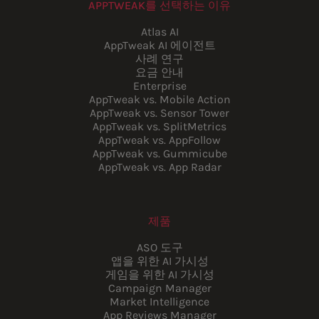
APPTWEAK를 선택하는 이유
Atlas AI
AppTweak AI 에이전트
사례 연구
요금 안내
Enterprise
AppTweak vs. Mobile Action
AppTweak vs. Sensor Tower
AppTweak vs. SplitMetrics
AppTweak vs. AppFollow
AppTweak vs. Gummicube
AppTweak vs. App Radar
제품
ASO 도구
앱을 위한 AI 가시성
게임을 위한 AI 가시성
Campaign Manager
Market Intelligence
App Reviews Manager