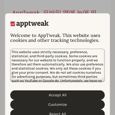
AppTweak, 모바일 앱에 눈에 띄
는 위치 제공
스마트폰 ko 태블릿에서 80 앱 다운로드. App
Store Apple ko Google Play 4 백만 이상 할인 앱
Welcome to AppTweak. This website uses
ko 매일 3.000 달러입니다. 우리 화면에서 한 번만
cookies and other tracking technologies.
클릭하면 평생 사용할 수 있습니다.
This website uses strictly necessary, preference,
읽기
statistical, and third-party cookies. Some cookies are
necessary for our website to function properly, and we
therefore set them automatically. We also use preference
and statistical cookies. We only set these cookies if you
give your prior consent. We do not set cookies ourselves
for advertising purposes, but sometimes third parties
such as YouTube or Google do. Unfortunately, we have no
control over this, but you can choose whether to accept
선도적인 ASO 도구인 AppTweak,
them. For more information about the protection of your
personal data and the different cookies we use, please
한국 사무소 개설
Accept All
Cookie Policy
Privacy Policy
read our
&
. You can
AppTweak 벨기에)에 본사를 둔 선도적인 ASO 도
customize your cookie settings and preferences by
Customize
구 기업인 ㈜유니온은 올해 8월 한국 지사를 설립
clicking the “Customize” button.
했습니다. 2014년 설립 이후 미국, 인도, 일본에 지
Reject All