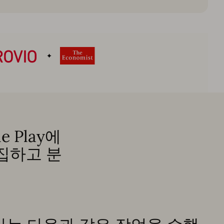
 Play에
집하고 분