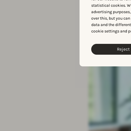
AppTw
statistical cookies. W
advertising purposes,
over this, but you ca
data and the differen
cookie settings and p
Reject 