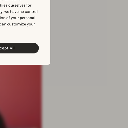
만나보세요.
okies ourselves for
y, we have no control
ion of your personal
 can customize your
cept All