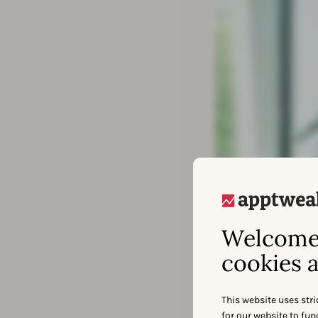
Welcome 
cookies a
This website uses stri
for our website to fu