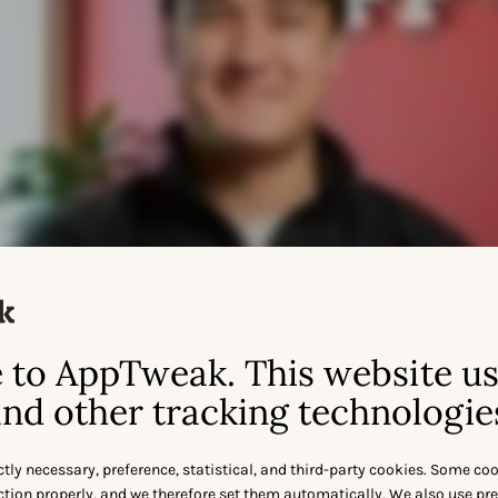
to AppTweak. This website u
nd other tracking technologie
ctly necessary, preference, statistical, and third-party cookies. Some co
nction properly, and we therefore set them automatically. We also use pr