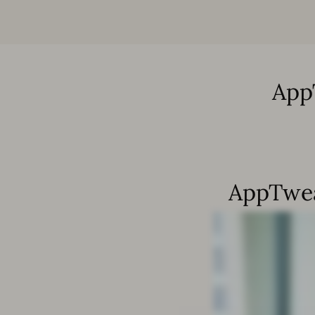
Ap
AppTw