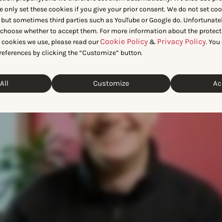
eak의 데이터 과학자 Lionel을 
e only set these cookies if you give your prior consent. We do not set co
 but sometimes third parties such as YouTube or Google do. Unfortunatel
n choose whether to accept them. For more information about the protect
Cookie Policy
Privacy Policy
t cookies we use, please read our
&
. You
references by clicking the “Customize” button.
All
Customize
Ac